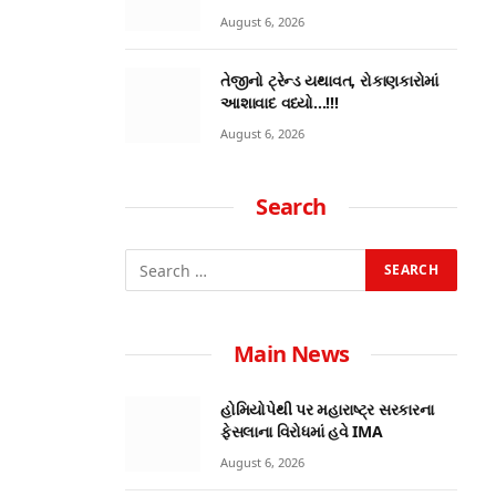
August 6, 2026
તેજીનો ટ્રેન્ડ યથાવત, રોકાણકારોમાં
આશાવાદ વધ્યો…!!!
August 6, 2026
Search
Main News
હોમિયોપેથી પર મહારાષ્ટ્ર સરકારના
ફેસલાના વિરોધમાં હવે IMA
August 6, 2026