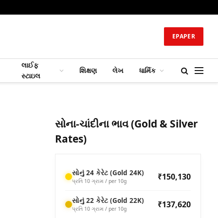
EPAPER
લાઈફ
શિક્ષણ
લેખ
ધાર્મિક
સ્ટાઇલ
સોના-ચાંદીના ભાવ (Gold & Silver
Rates)
સોનું 24 કેરેટ (Gold 24K)
₹150,130
પ્રતિ 10 ગ્રામ / per 10g
સોનું 22 કેરેટ (Gold 22K)
₹137,620
પ્રતિ 10 ગ્રામ / per 10g