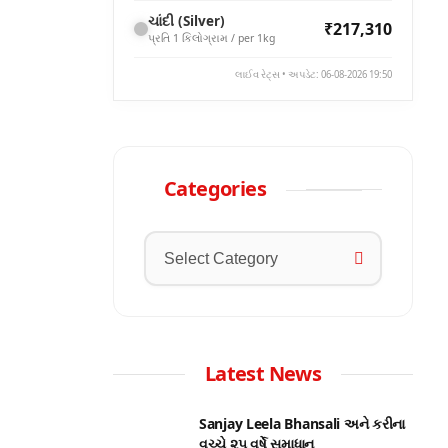
ચાંદી (Silver)
₹217,310
પ્રતિ 1 કિલોગ્રામ / per 1kg
લાઈવ રેટ્સ • અપડેટ: 06-08-2026 19:50
Categories
Latest News
Sanjay Leela Bhansali અને કરીના
વચ્ચે ૨૫ વર્ષે સમાધાન