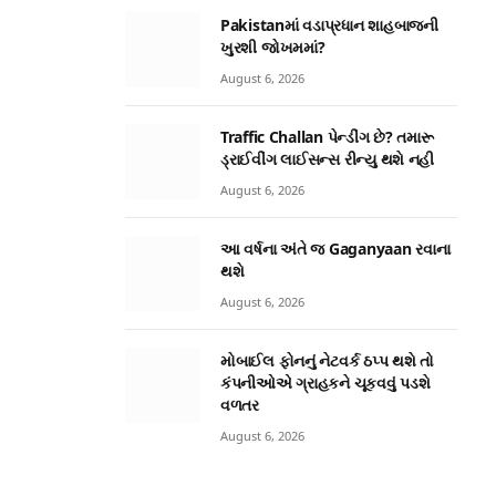
Pakistanમાં વડાપ્રધાન શાહબાજની
ખુરશી જોખમમાં?
August 6, 2026
Traffic Challan પેન્ડીંગ છે? તમારૂ
ડ્રાઈવીંગ લાઈસન્સ રીન્યુ થશે નહી
August 6, 2026
આ વર્ષના અંતે જ Gaganyaan રવાના
થશે
August 6, 2026
મોબાઈલ ફોનનું નેટવર્ક ઠપ્પ થશે તો
કંપનીઓએ ગ્રાહકને ચૂકવવું પડશે
વળતર
August 6, 2026