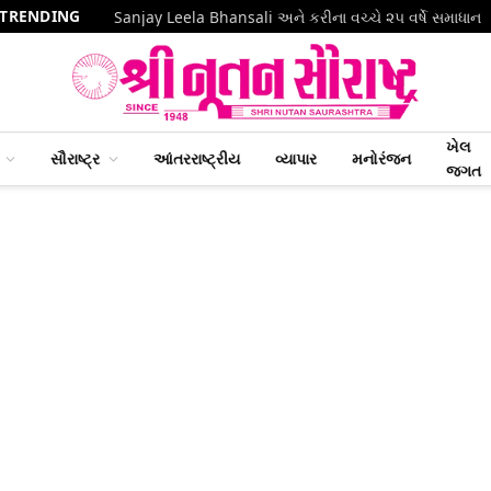
TRENDING
Sanjay Leela Bhansali અને કરીના વચ્ચે ૨૫ વર્ષે સમાધાન
ખેલ
સૌરાષ્ટ્ર
આંતરરાષ્ટ્રીય
વ્યાપાર
મનોરંજન
જગત