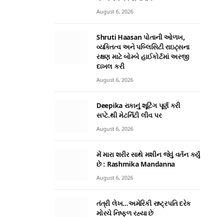
August 6, 2026
Shruti Haasan પોતાની ઓળખ,
વ્યક્તિત્વ અને પબ્લિસિટી રાઇટ્‌સના
રક્ષણ માટે બોમ્બે હાઈકોર્ટમાં અરજી
દાખલ કરી
August 6, 2026
Deepika રાકાનું શૂટિંગ પૂર્ણ કરી
સપ્ટે.થી મેટર્નિટી લીવ પર
August 6, 2026
મેં મારા શરીર સાથે મશીન જેવું વર્તન કર્યું
છે : Rashmika Mandanna
August 6, 2026
તંત્રી લેખ…અમેરિકી રાષ્ટ્રપતિ દરેક
મોરચે નિષ્ફળ રહ્યા છે