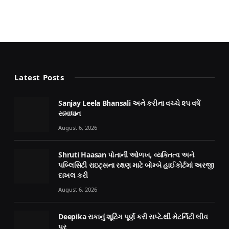
Latest Posts
Sanjay Leela Bhansali અને કરીના વચ્ચે ૨૫ વર્ષે
સમાધાન
August 6, 2026
Shruti Haasan પોતાની ઓળખ, વ્યક્તિત્વ અને
પબ્લિસિટી રાઇટ્‌સના રક્ષણ માટે બોમ્બે હાઈકોર્ટમાં અરજી
દાખલ કરી
August 6, 2026
Deepika રાકાનું શૂટિંગ પૂર્ણ કરી સપ્ટે.થી મેટર્નિટી લીવ
પર