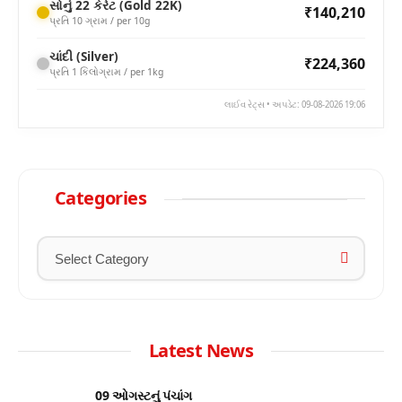
સોનું 22 કેરેટ (Gold 22K)
₹140,210
પ્રતિ 10 ગ્રામ / per 10g
ચાંદી (Silver)
₹224,360
પ્રતિ 1 કિલોગ્રામ / per 1kg
લાઈવ રેટ્સ • અપડેટ: 09-08-2026 19:06
Categories
Latest News
09 ઓગસ્ટનું પંચાંગ