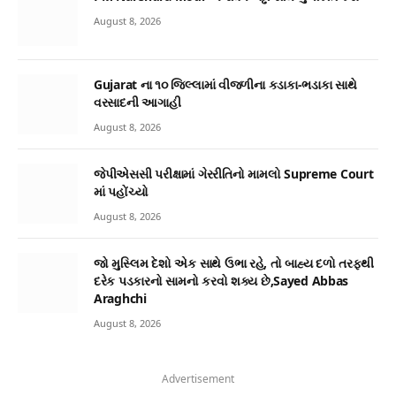
August 8, 2026
Gujarat ના ૧૦ જિલ્લામાં વીજળીના કડાકા-ભડાકા સાથે
વરસાદની આગાહી
August 8, 2026
જેપીએસસી પરીક્ષામાં ગેરરીતિનો મામલો Supreme Court
માં પહોંચ્યો
August 8, 2026
જો મુસ્લિમ દેશો એક સાથે ઉભા રહે, તો બાહ્ય દળો તરફથી
દરેક પડકારનો સામનો કરવો શક્ય છે,Sayed Abbas
Araghchi
August 8, 2026
Advertisement