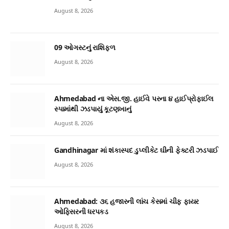
August 8, 2026
09 ઓગસ્ટનું રાશિફળ
August 8, 2026
Ahmedabad ના એસ.જી. હાઈવે પરના ૪ હાઈપ્રોફાઈલ
સ્પામાંથી ઝડપાયું કૂટણખાનું
August 8, 2026
Gandhinagar માં શંકાસ્પદ ડુપ્લીકેટ ઘીની ફેક્ટરી ઝડપાઈ
August 8, 2026
Ahmedabad: ૩૬ હજારની લાંચ કેસમાં ચીફ ફાયર
ઓફિસરની ધરપકડ
August 8, 2026