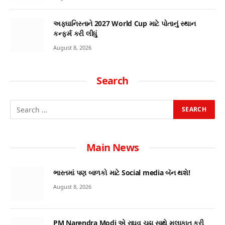
અફઘાનિસ્તાને 2027 World Cup માટે પોતાનું સ્થાન
કન્ફર્મ કરી લીધું
August 8, 2026
Search
Main News
ભારતમાં પણ બાળકો માટે Social media બૅન થશે!
August 8, 2026
PM Narendra Modi એ રાઘવ ચઢ્ઢા સાથે મુલાકાત કરી