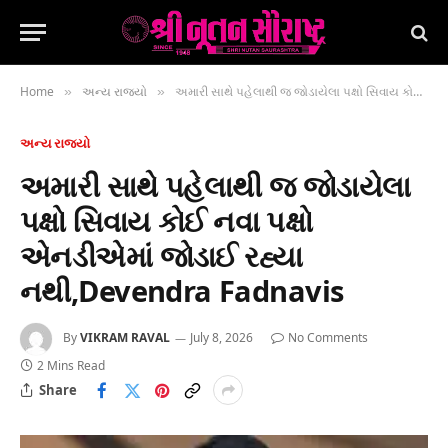
Home
અન્ય રાજ્યો
અમારી સાથે પહેલાથી જ જોડાયેલા પક્ષો સિવાય કોઈ નવા પક્ષો એનડીએમાં જોડાઈ રહ્યા નથી,Devendra Fadnavis
»
»
અન્ય રાજ્યો
અમારી સાથે પહેલાથી જ જોડાયેલા
પક્ષો સિવાય કોઈ નવા પક્ષો
એનડીએમાં જોડાઈ રહ્યા
નથી,Devendra Fadnavis
By
VIKRAM RAVAL
July 8, 2026
No Comments
2 Mins Read
Share