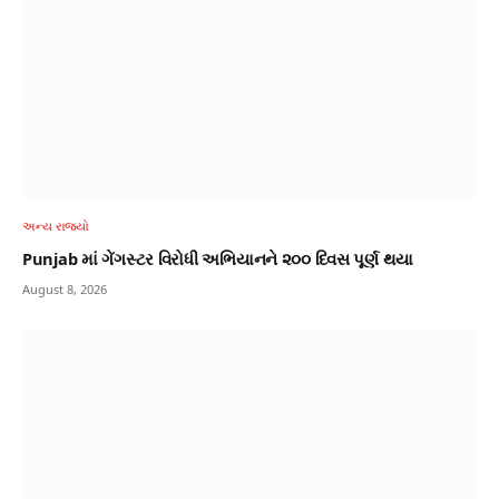
અન્ય રાજ્યો
Punjab માં ગેંગસ્ટર વિરોધી અભિયાનને ૨૦૦ દિવસ પૂર્ણ થયા
August 8, 2026