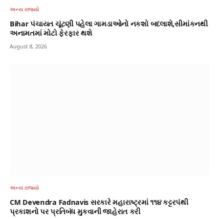
અન્ય રાજ્યો
Bihar પંચાયત ચૂંટણી પહેલા ગામડાઓનો નકશો બદલાશે,સીમાંકનથી
અનામતમાં મોટો ફેરફાર થશે
August 8, 2026
અન્ય રાજ્યો
CM Devendra Fadnavis સરકારે મહારાષ્ટ્રમાં ૧૧૪ કટ્ટરપંથી
પ્રકાશનો પર પ્રતિબંધ મુકવાની જાહેરાત કરી