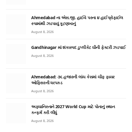
Ahmedabad ના એસ.જી. હાઈવે પરના ૪ હાઈપ્રોફાઈલ
સ્પામાંથી ઝડપાયું કૂટણખાનું
August 8, 2026
Gandhinagar માં શંકાસ્પદ ડુપ્લીકેટ ઘીની ફેક્ટરી ઝડપાઈ
August 8, 2026
Ahmedabad: ૩૬ હજારની લાંચ કેસમાં ચીફ ફાયર
ઓફિસરની ધરપકડ
August 8, 2026
અફઘાનિસ્તાને 2027 World Cup માટે પોતાનું સ્થાન
કન્ફર્મ કરી લીધું
August 8, 2026