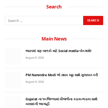
Search
Main News
ભારતમાં પણ બાળકો માટે Social media બૅન થશે!
August 8, 2026
PM Narendra Modi એ રાઘવ ચઢ્ઢા સાથે મુલાકાત કરી
August 8, 2026
Gujarat ના ૧૦ જિલ્લામાં વીજળીના કડાકા-ભડાકા સાથે
વરસાદની આગાહી