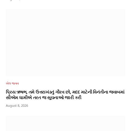
ખેલ જગત
પ્રિય ઋષભ, તમે ઉત્તરાખંડનું ગૌરવ છો, મદદ માટેની વિનંતીના જવાબમાં
સીએમ ધામીએ તરત જ સૂચનાઓ જારી કરી
August 8, 2026