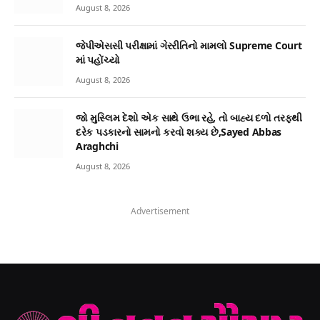
August 8, 2026
જેપીએસસી પરીક્ષામાં ગેરરીતિનો મામલો Supreme Court
માં પહોંચ્યો
August 8, 2026
જો મુસ્લિમ દેશો એક સાથે ઉભા રહે, તો બાહ્ય દળો તરફથી
દરેક પડકારનો સામનો કરવો શક્ય છે,Sayed Abbas
Araghchi
August 8, 2026
Advertisement