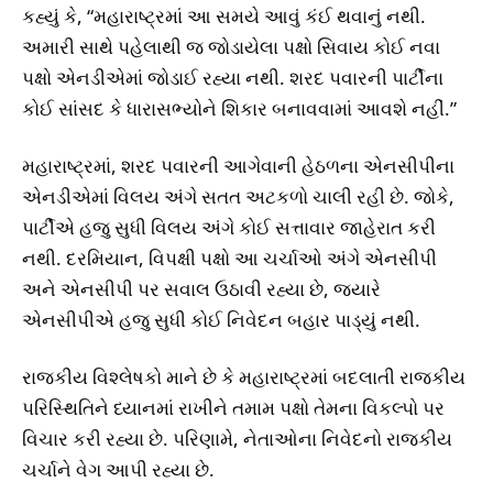
કહ્યું કે, “મહારાષ્ટ્રમાં આ સમયે આવું કંઈ થવાનું નથી.
અમારી સાથે પહેલાથી જ જોડાયેલા પક્ષો સિવાય કોઈ નવા
પક્ષો એનડીએમાં જોડાઈ રહ્યા નથી. શરદ પવારની પાર્ટીના
કોઈ સાંસદ કે ધારાસભ્યોને શિકાર બનાવવામાં આવશે નહીં.”
મહારાષ્ટ્રમાં, શરદ પવારની આગેવાની હેઠળના એનસીપીના
એનડીએમાં વિલય અંગે સતત અટકળો ચાલી રહી છે. જોકે,
પાર્ટીએ હજુ સુધી વિલય અંગે કોઈ સત્તાવાર જાહેરાત કરી
નથી. દરમિયાન, વિપક્ષી પક્ષો આ ચર્ચાઓ અંગે એનસીપી
અને એનસીપી પર સવાલ ઉઠાવી રહ્યા છે, જ્યારે
એનસીપીએ હજુ સુધી કોઈ નિવેદન બહાર પાડ્યું નથી.
રાજકીય વિશ્લેષકો માને છે કે મહારાષ્ટ્રમાં બદલાતી રાજકીય
પરિસ્થિતિને ધ્યાનમાં રાખીને તમામ પક્ષો તેમના વિકલ્પો પર
વિચાર કરી રહ્યા છે. પરિણામે, નેતાઓના નિવેદનો રાજકીય
ચર્ચાને વેગ આપી રહ્યા છે.