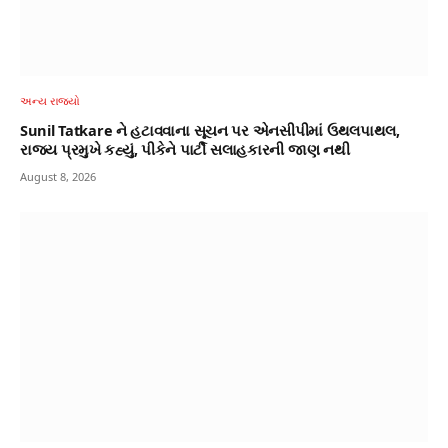
અન્ય રાજ્યો
Sunil Tatkare ને હટાવવાના સૂચન પર એનસીપીમાં ઉથલપાથલ,
રાજ્ય પ્રમુખે કહ્યું, પીકેને પાર્ટી સલાહકારની જાણ નથી
August 8, 2026