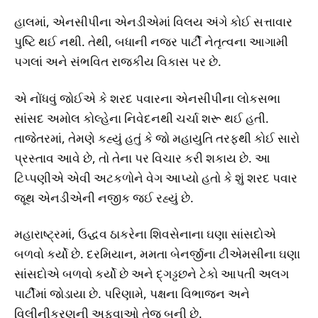
હાલમાં, એનસીપીના એનડીએમાં વિલય અંગે કોઈ સત્તાવાર
પુષ્ટિ થઈ નથી. તેથી, બધાની નજર પાર્ટી નેતૃત્વના આગામી
પગલાં અને સંભવિત રાજકીય વિકાસ પર છે.
એ નોંધવું જોઈએ કે શરદ પવારના એનસીપીના લોકસભા
સાંસદ અમોલ કોલ્હેના નિવેદનથી ચર્ચા શરૂ થઈ હતી.
તાજેતરમાં, તેમણે કહ્યું હતું કે જો મહાયુતિ તરફથી કોઈ સારો
પ્રસ્તાવ આવે છે, તો તેના પર વિચાર કરી શકાય છે. આ
ટિપ્પણીએ એવી અટકળોને વેગ આપ્યો હતો કે શું શરદ પવાર
જૂથ એનડીએની નજીક જઈ રહ્યું છે.
મહારાષ્ટ્રમાં, ઉદ્ધવ ઠાકરેના શિવસેનાના ઘણા સાંસદોએ
બળવો કર્યો છે. દરમિયાન, મમતા બેનર્જીના ટીએમસીના ઘણા
સાંસદોએ બળવો કર્યો છે અને દ્ગડ્ઢછને ટેકો આપતી અલગ
પાર્ટીમાં જોડાયા છે. પરિણામે, પક્ષના વિભાજન અને
વિલીનીકરણની અફવાઓ તેજ બની છે.