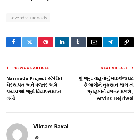
Devendra Fadnavis
Facebook
Twitter
Pinterest
LinkedIn
Tumblr
Email
Telegram
Copy
Link
PREVIOUS ARTICLE
NEXT ARTICLE
Narmada Project સંબંધિત
શું જૂના વાહનોનું માઇલેજ ઘટે
વિસ્થાપન અને વળતર અંગે
કે ભાગોને નુકસાન થાય તો
દાયકાઓ જૂનો વિવાદ સમાપ્ત
ગ્રાહકોને વળતર મળશે ,
થયો
Arvind Kejriwal
Vikram Raval
Website