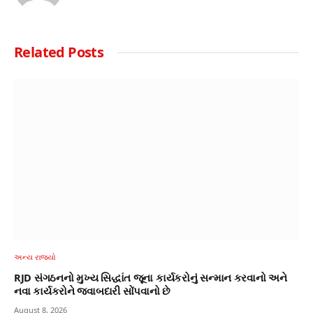
Related
Posts
અન્ય રાજ્યો
RJD સંગઠનનો મુખ્ય સિદ્ધાંત જૂના કાર્યકરોનું સન્માન કરવાનો અને
નવા કાર્યકરોને જવાબદારી સોંપવાનો છે
August 8, 2026