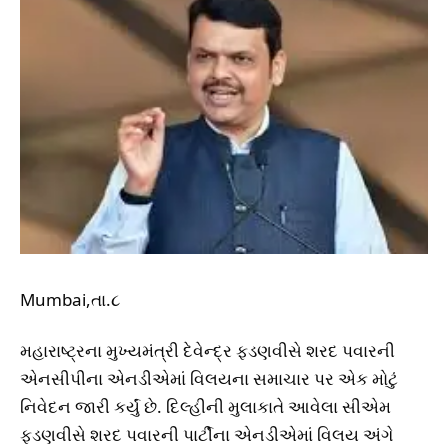
Mumbai,તા.૮
મહારાષ્ટ્રના મુખ્યમંત્રી દેવેન્દ્ર ફડણવીસે શરદ પવારની
એનસીપીના એનડીએમાં વિલયના સમાચાર પર એક મોટું
નિવેદન જારી કર્યું છે. દિલ્હીની મુલાકાતે આવેલા સીએમ
ફડણવીસે શરદ પવારની પાર્ટીના એનડીએમાં વિલય અંગે