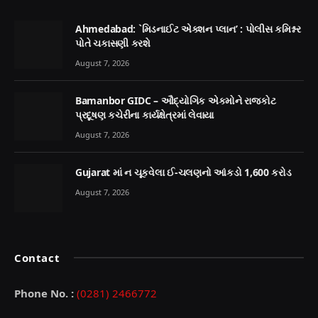
Ahmedabad: `મિડનાઈટ એક્શન પ્લાન’ : પોલીસ કમિશ્નર
પોતે ચકાસણી કરશે
August 7, 2026
Bamanbor GIDC – ઔદ્યોગિક એકમોને રાજકોટ
પ્રદૂષણ કચેરીના કાર્યક્ષેત્રમાં લેવાયા
August 7, 2026
Gujarat માં ન ચૂકવેલા ઈ-ચલણનો આંકડો 1,600 કરોડ
August 7, 2026
Contact
Phone No. :
(0281) 2466772