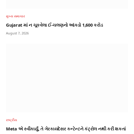
મુખ્ય સમાચાર
Gujarat માં ન ચૂકવેલા ઈ-ચલણનો આંકડો 1,600 કરોડ
August 7, 2026
રાષ્ટ્રીય
Meta એ સ્વીકાર્યું, તે ગેરકાયદેસર કન્ટેન્ટને કંટ્રોલ નથી કરી શકતાં