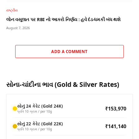
રાષ્ટ્રીય
લોન વસૂલાત પર RBI નો આકરો નિર્ણય : હવે દંડ-ધમકી બંધ થશે
August 7, 2026
ADD A COMMENT
સોના-ચાંદીના ભાવ (Gold & Silver Rates)
સોનું 24 કેરેટ (Gold 24K)
₹153,970
પ્રતિ 10 ગ્રામ / per 10g
સોનું 22 કેરેટ (Gold 22K)
₹141,140
પ્રતિ 10 ગ્રામ / per 10g