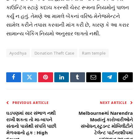
કાઉન્ટિંગ સ્ટાફે કદાચ કરન્સી ચેસ્ટ રૂમના નિયમોનું પાલન
કર્યું ન હતું. તેમણે આ મામલે બેંકનાં વરિષ્ઠ મેનેજમેન્ટને
સામેલ કરીને તપાસ કરવાની માંગ કરી છે, કારણ કે આ કરાર
સામાન્ય બેંકિંગ નિયમો અનુસાર લાગતો નથી.
Ayodhya
Donation Theft Case
Ram temple
Facebook
Twitter
Pinterest
LinkedIn
Tumblr
Email
Telegram
Copy
Link
PREVIOUS ARTICLE
NEXT ARTICLE
ઘડપણમાં સાર સંભાળ નથી
Melbourneમાં Narendra
રાખી શકતા તો મા-બાપને
Modiનું કારોબારીઓને
સંતાનો પાસેથી સંપત્તિ પાછી
સંબોધન,સ્ટુડન્ટ મોબિલીટીને
મેળવવાનો હક : High
ટેલેન્ટ પાર્ટનરશીપમાં
Court
બદલવાનુ આહ્વાન