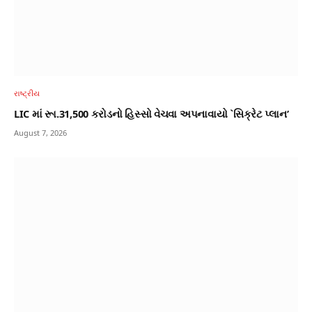
રાષ્ટ્રીય
LIC માં રૂા.31,500 કરોડનો હિસ્સો વેચવા અપનાવાયો `સિક્રેટ પ્લાન’
August 7, 2026