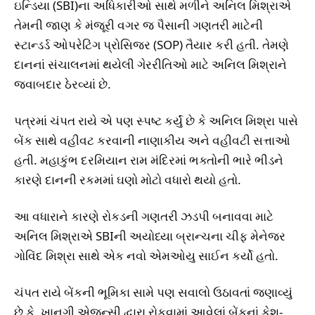
ઇન્ડિયા (SBI)ના અધિકારીઓ સાથે મળીને અનિલ મિશ્રાએ
તેમની જાણ કે મંજૂરી વગર જ પૈસાની ગણતરી માટેની
સ્ટાન્ડર્ડ ઓપરેટિંગ પ્રોસિજર (SOP) તૈયાર કરી હતી. તેમણે
દાનનાં સંચાલનમાં થયેલી ગેરરીતિઓ માટે અનિલ મિશ્રાને
જવાબદાર ઠેરવ્યાં છે.
પત્રમાં ચંપત રાયે એ પણ સ્પષ્ટ કર્યું છે કે અનિલ મિશ્રા પાસે
બેંક સાથે વહીવટ કરવાની નાણાકીય અને વહીવટી સત્તાઓ
હતી. મહાકુંભ દરમિયાન રામ મંદિરમાં ભક્તોની ભારે ભીડને
કારણે દાનની રકમમાં ઘણો મોટો વધારો થયો હતો.
આ વધારાને કારણે રોકડની ગણતરી ઝડપી બનાવવા માટે
અનિલ મિશ્રાએ SBIની અયોધ્યા બ્રાન્ચના ચીફ મેનેજર
ગોવિંદ મિશ્રા સાથે એક નવો એમઓયુ સાઈન કર્યો હતો.
ચંપત રાયે બેંકની ભૂમિકા સામે પણ સવાલો ઉઠાવતાં જણાવ્યું
છે કે, ખાનગી એજન્સી દ્વારા રોકવામાં આવેલાં બેંકનાં કેશ-