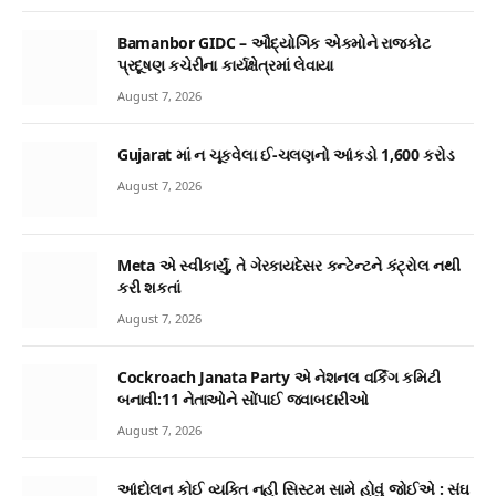
Bamanbor GIDC – ઔદ્યોગિક એકમોને રાજકોટ
પ્રદૂષણ કચેરીના કાર્યક્ષેત્રમાં લેવાયા
August 7, 2026
Gujarat માં ન ચૂકવેલા ઈ-ચલણનો આંકડો 1,600 કરોડ
August 7, 2026
Meta એ સ્વીકાર્યું, તે ગેરકાયદેસર કન્ટેન્ટને કંટ્રોલ નથી
કરી શકતાં
August 7, 2026
Cockroach Janata Party એ નેશનલ વર્કિંગ કમિટી
બનાવી:11 નેતાઓને સોંપાઈ જવાબદારીઓ
August 7, 2026
આંદોલન કોઈ વ્યક્તિ નહી સિસ્ટમ સામે હોવું જોઈએ : સંઘ