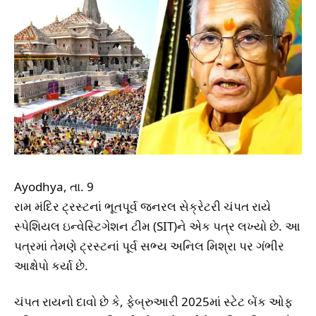
Ayodhya, તા. 9
રામ મંદિર ટ્રસ્ટનાં ભૂતપૂર્વ જનરલ સેક્રેટરી ચંપત રાયે
સ્પેશિયલ ઇન્વેસ્ટિગેશન ટીમ (SIT)ને એક પત્ર લખ્યો છે. આ
પત્રમાં તેમણે ટ્રસ્ટનાં પૂર્વ સભ્ય અનિલ મિશ્રા પર ગંભીર
આક્ષેપો કર્યા છે.
ચંપત રાયનો દાવો છે કે, ફેબ્રુઆરી 2025માં સ્ટેટ બેંક ઓફ