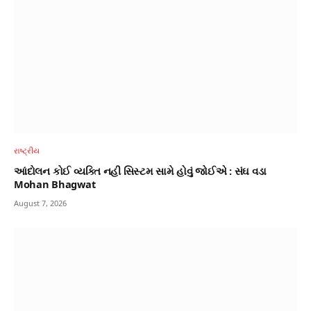
રાષ્ટ્રીય
આંદોલન કોઈ વ્યક્તિ નહી સિસ્ટમ સામે હોવું જોઈએ : સંઘ વડા
Mohan Bhagwat
August 7, 2026