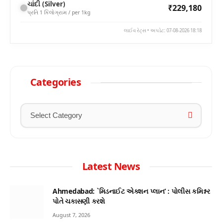
ચાંદી (Silver)
₹229,180
પ્રતિ 1 કિલોગ્રામ / per 1kg
લાઈવ રેટ્સ • અપડેટ: 07-08-2026 18:18
Categories
Latest News
Ahmedabad: `મિડનાઈટ એક્શન પ્લાન’ : પોલીસ કમિશ્નર
પોતે ચકાસણી કરશે
August 7, 2026