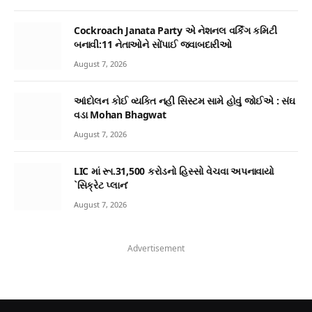
Cockroach Janata Party એ નેશનલ વર્કિંગ કમિટી
બનાવી:11 નેતાઓને સોંપાઈ જવાબદારીઓ
August 7, 2026
આંદોલન કોઈ વ્યક્તિ નહી સિસ્ટમ સામે હોવું જોઈએ : સંઘ
વડા Mohan Bhagwat
August 7, 2026
LIC માં રૂા.31,500 કરોડનો હિસ્સો વેચવા અપનાવાયો
`સિક્રેટ પ્લાન’
August 7, 2026
Advertisement