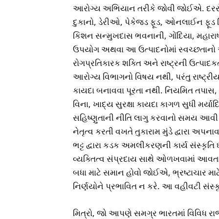
આરોગ્ય અભિયાન તરીકે જોવી જોઈએ. દરરોજ, 
દુકાનો, ડેરીઓ, પેકેજ્ડ ફૂડ, ઓનલાઈન ફૂડ ડ
કિશન સન્મુખદાસ ભવનાની, ગોંદિયા, મહારાષ્ટ્
ઉપયોગ અથવા આ ઉત્પાદનોમાં સ્વચ્છતાનો અભ
રોગપ્રતિકારક શક્તિ અને રાષ્ટ્રની ઉત્પાદક
આરોગ્ય વિભાગનો વિષય નથી, પરંતુ રાષ્ટ્રીય વ
કાયદા બનાવવા પૂરતા નથી. નિયમિત તપાસ, ગુન
વિના, ખાદ્ય સુરક્ષા કાયદા કાગળ સુધી મર્યાદ
સહિષ્ણુતાની નીતિ લાગુ કરવાનો સમય આવી ગ
નેતૃત્વ કરતી વખતે તુકારામ મુંડે દ્વાર
ભટ્ટ દ્વારા કડક અમલીકરણની કાર્ય સંસ્કૃ
વ્યક્તિત્વ સંપ્રદાય સાથે ઓળખવામાં આવતા
બધા માટે સમાન હોવો જોઈએ, ભ્રષ્ટાચાર મા
નિર્ણયોને પ્રભાવિત ન કરે. આ વહીવટી સંસ્ક
મિત્રો, જો આપણે સમગ્ર ભારતમાં વિવિધ રાજ