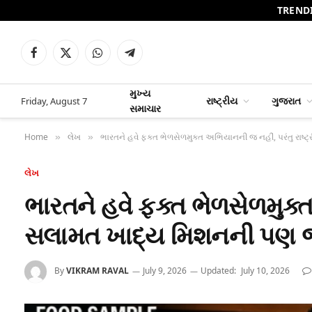
TREND
Facebook
X
WhatsApp
Telegram
(Twitter)
મુખ્ય
રાષ્ટ્રીય
ગુજરાત
Friday, August 7
સમાચાર
Home
લેખ
ભારતને હવે ફક્ત ભેળસેળમુક્ત અભિયાનની જ નહીં, પરંતુ રાષ
»
»
લેખ
ભારતને હવે ફક્ત ભેળસેળમુક્ત
સલામત ખાદ્ય મિશનની પણ જ
By
VIKRAM RAVAL
July 9, 2026
Updated:
July 10, 2026