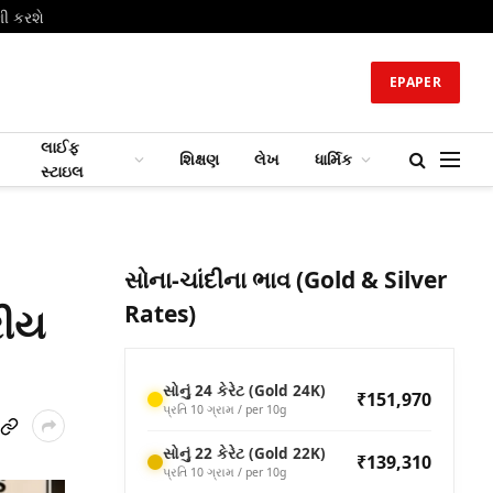
ણી કરશે
EPAPER
લાઈફ
શિક્ષણ
લેખ
ધાર્મિક
સ્ટાઇલ
સોના-ચાંદીના ભાવ (Gold & Silver
રીય
Rates)
સોનું 24 કેરેટ (Gold 24K)
₹151,970
પ્રતિ 10 ગ્રામ / per 10g
સોનું 22 કેરેટ (Gold 22K)
₹139,310
પ્રતિ 10 ગ્રામ / per 10g