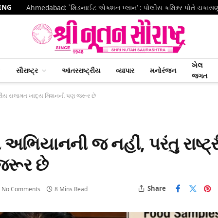
ING
Ahmedabad: `મિડનાઈટ એક્શન પ્લાન’ : પોલીસ કમિશ્નર પોતે ચકાસ
ખેલ
સૌરાષ્ટ્ર
આંતરરાષ્ટ્રીય
વ્યાપાર
મનોરંજન
જગત
્ટ્રીય સલામત ખાદ્ય મિશનની પણ જરૂર છે
 અભિયાનની જ નહીં, પરંતુ રાષ્ટ્
રૂર છે
Share
No Comments
8 Mins Read