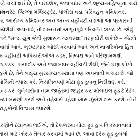
ણે ચર્ચા થઈ છે, તે પારદર્શક, જવાબદાર અને શૂન્ય-સહિષ્ણુતા કાર્ય
િશનરેટ, જિલ્લા મેજિસ્ટ્રેટ, પોલીસ વડા, પરિવહન કમિશનર,
િશનર, આરોગ્ય કમિશનર અને અન્ય વહીવટી વડાઓ આ પ્રકારની
ર્યશૈલી અપનાવે, તો શાસનમાં અભૂતપૂર્વ પરિવર્તન શક્ય છે. એવું
રતને “સત્ય યુગ જેવી સુશાસન વ્યવસ્થા” તરફ દોરી શકે છે – એટલે
કરવામાં આવે, ભ્રષ્ટાચાર ઓછો કરવામાં આવે અને નાગરિકોના હિત
ાક વહીવટી અધિકારીઓએ કડક, નિષ્પક્ષ અને પરિણામલક્ષી
આ જ કડક, પારદર્શક અને જવાબદાર વહીવટી શૈલી, જેને ઘણા લોકો
કે જુએ છે, તેને ખાદ્ય સુરક્ષાવ્યવસ્થામાં પણ અપનાવી શકાય છે. જો
તી તપાસ કરે, નિયમિતપણે મોટા ફૂડ હબનું નિરીક્ષણ કરે,
ન્ડ કરે, ગુનેગારોના નામ જાહેરમાં જાહેર કરે, મોબાઇલ ફૂડ ટેસ્ટિંગ
્યા બમણી કરશે અને તહેવારો પહેલા ખાસ ઝુંબેશ શરૂ કરશે, તો તે
ાહકોનો વિશ્વાસ વધારશે.
ધોરણોને ધ્યાનમાં લઈએ, તો દેશભરમાં મોટા ફૂડ હબ વિકસાવવામાં
ો માટે ખોરાક તૈયાર કરવામાં આવે છે. આવા દરેક ફૂડ હબમાં