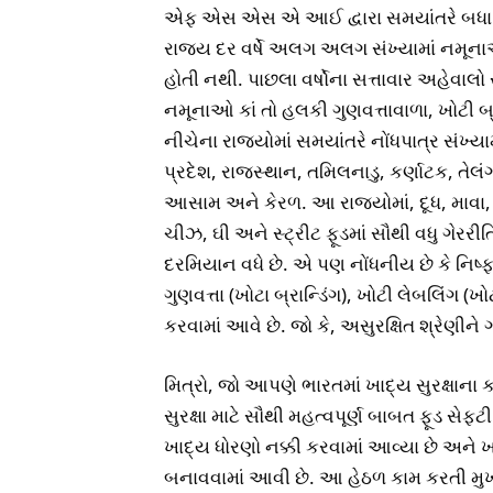
એફ એસ એસ એ આઈ દ્વારા સમયાંતરે બધા રા
રાજ્ય દર વર્ષે અલગ અલગ સંખ્યામાં નમૂનાઓ
હોતી નથી. પાછલા વર્ષોના સત્તાવાર અહેવાલો સ
નમૂનાઓ કાં તો હલકી ગુણવત્તાવાળા, ખોટી બ્
નીચેના રાજ્યોમાં સમયાંતરે નોંધપાત્ર સંખ્યામ
પ્રદેશ, રાજસ્થાન, તમિલનાડુ, કર્ણાટક, તેલ
આસામ અને કેરળ. આ રાજ્યોમાં, દૂધ, માવા,
ચીઝ, ઘી અને સ્ટ્રીટ ફૂડમાં સૌથી વધુ ગેરર
દરમિયાન વધે છે. એ પણ નોંધનીય છે કે નિષ
ગુણવત્તા (ખોટા બ્રાન્ડિંગ), ખોટી લેબલિંગ 
કરવામાં આવે છે. જો કે, અસુરક્ષિત શ્રેણીન
મિત્રો, જો આપણે ભારતમાં ખાદ્ય સુરક્ષાન
સુરક્ષા માટે સૌથી મહત્વપૂર્ણ બાબત ફૂડ સેફ્
ખાદ્ય ધોરણો નક્કી કરવામાં આવ્યા છે અને 
બનાવવામાં આવી છે. આ હેઠળ કામ કરતી મુખ્ય