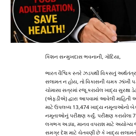
કિશન સન્મુખદાસ ભવનાની, ગોંદિયા,
ભારત વૈશ્વિક સ્તરે ઝડપથી વિકસતું અર્થતંત
સલામત ન હોય, તો વિકાસની ચમક ઝાંખી પડી
ચોમાસા સત્રમાં રજૂ કરાયેલ ખાદ્ય સુરક્ષા ડેટ
(એફડીએ) દ્વારા આપવામાં આવેલી માહિતી અન
માટે ઉપલબ્ધ 13,474 ખાદ્ય નમૂનાઓનો બેક
નમૂનાઓનું પરીક્ષણ કર્યું. પરીક્ષણ કરાય
લગભગ અડધા, માનવ વપરાશ માટે અયોગ્ય જણા
સમગ્ર દેશ માટે ચેતવણી છે કે ખાદ્ય સલામતીને