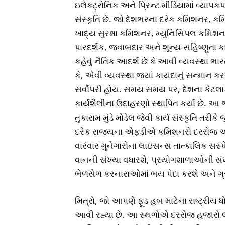
ઇલેક્ટ્રોનિક અને પ્રિન્ટ મીડિયામાં વ્યાપકપ
સંસ્કૃતિ છે. જો દેશભરના દરેક કમિશનર, કમ
ખાદ્ય સુરક્ષા કમિશનર, મ્યુનિસિપલ કમ
પારદર્શક, જવાબદાર અને શૂન્ય-સહિષ્ણુતા કા
કહેવું નૈતિક આદર્શ છે કે આવી વ્યવસ્થા ભા
કે, એવી વ્યવસ્થા જ્યાં કાયદાનું સન્માન 
સર્વોપરી હોય. સમય સમય પર, દેશના કેટલ
કાર્યશૈલીના ઉદાહરણો સ્થાપિત કર્યા છે. 
તુકારામ મુંડે મોડેલ જેવી કાર્ય સંસ્કૃતિ તરી
દરેક રાજ્યના એફડીએ કમિશનરો દરરોજ ઓચિં
વારંવાર ગુનેગારોના લાઇસન્સ તાત્કાલિક સસ્પે
વાનની સંખ્યા વધારશે, પ્રયોગશાળાઓની સંખ
ભેળસેળ કરનારાઓમાં ભય પેદા કરશે અને ગ્ર
મિત્રો, જો આપણે ફૂડ હબ માટેના રાષ્ટ્રીય 
આવી રહ્યા છે. આ સ્થળોએ દરરોજ હજારો લોક