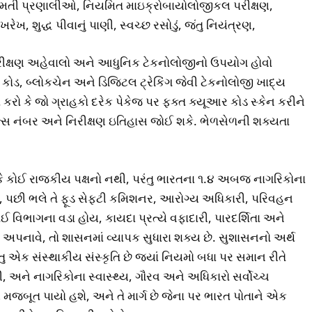
ી પ્રણાલીઓ, નિયમિત માઇક્રોબાયોલોજીકલ પરીક્ષણ,
ખ, શુદ્ધ પીવાનું પાણી, સ્વચ્છ રસોડું, જંતુ નિયંત્રણ,
ક્ષણ અહેવાલો અને આધુનિક ટેકનોલોજીનો ઉપયોગ હોવો
કોડ, બ્લોકચેન અને ડિજિટલ ટ્રેકિંગ જેવી ટેકનોલોજી ખાદ્ય
 કરો કે જો ગ્રાહકો દરેક પેકેજ પર ફક્ત ક્યૂઆર કોડ સ્કેન કરીને
સન્સ નંબર અને નિરીક્ષણ ઇતિહાસ જોઈ શકે. ભેળસેળની શક્યતા
ી કે કોઈ રાજકીય પક્ષનો નથી, પરંતુ ભારતના ૧.૪ અબજ નાગરિકોના
, પછી ભલે તે ફૂડ સેફ્ટી કમિશનર, આરોગ્ય અધિકારી, પરિવહન
વિભાગના વડા હોય, કાયદા પ્રત્યે વફાદારી, પારદર્શિતા અને
કૃતિ અપનાવે, તો શાસનમાં વ્યાપક સુધારા શક્ય છે. સુશાસનનો અર્થ
ુ એક સંસ્થાકીય સંસ્કૃતિ છે જ્યાં નિયમો બધા પર સમાન રીતે
થી, અને નાગરિકોના સ્વાસ્થ્ય, ગૌરવ અને અધિકારો સર્વોચ્ચ
મજબૂત પાયો હશે, અને તે માર્ગ છે જેના પર ભારત પોતાને એક