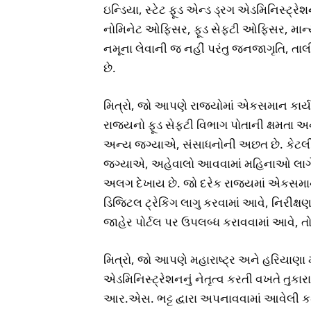
ઇન્ડિયા, સ્ટેટ ફૂડ એન્ડ ડ્રગ એડમિનિસ્ટ્ર
નોમિનેટ ઓફિસર, ફૂડ સેફ્ટી ઓફિસર, મા
નમૂના લેવાની જ નહીં પરંતુ જનજાગૃતિ, તાલ
છે.
મિત્રો, જો આપણે રાજ્યોમાં એકસમાન કાર્
રાજ્યનો ફૂડ સેફ્ટી વિભાગ પોતાની ક્ષમતા અનુ
અન્ય જગ્યાએ, સંસાધનોની અછત છે. કેટલ
જગ્યાએ, અહેવાલો આવવામાં મહિનાઓ લાગે 
અલગ દેખાય છે. જો દરેક રાજ્યમાં એકસમા
ડિજિટલ ટ્રેકિંગ લાગુ કરવામાં આવે, નિરી
જાહેર પોર્ટલ પર ઉપલબ્ધ કરાવવામાં આવે, તો
મિત્રો, જો આપણે મહારાષ્ટ્ર અને હરિયાણા મ
એડમિનિસ્ટ્રેશનનું નેતૃત્વ કરતી વખતે તુકા
આર.એસ. ભટ્ટ દ્વારા અપનાવવામાં આવેલી ક