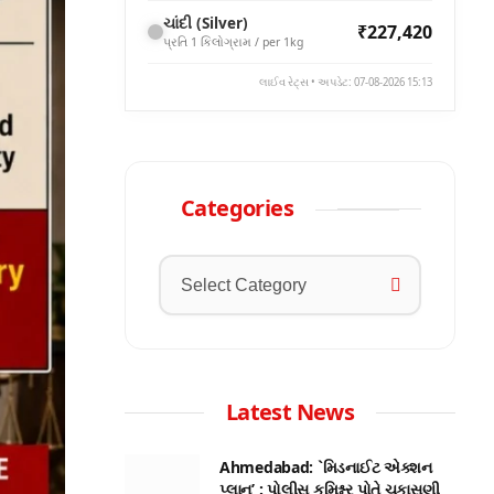
ચાંદી (Silver)
₹227,420
પ્રતિ 1 કિલોગ્રામ / per 1kg
લાઈવ રેટ્સ • અપડેટ: 07-08-2026 15:13
Categories
Latest News
Ahmedabad: `મિડનાઈટ એક્શન
પ્લાન’ : પોલીસ કમિશ્નર પોતે ચકાસણી