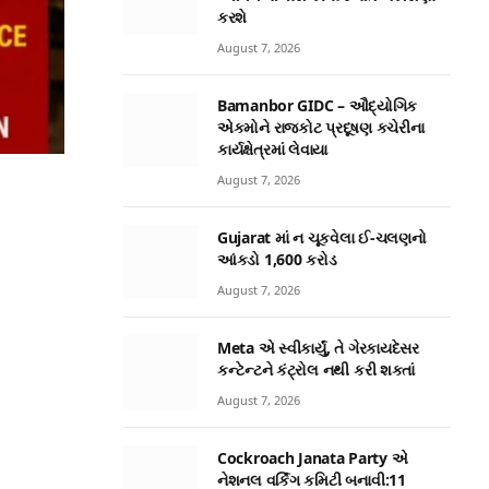
કરશે
August 7, 2026
Bamanbor GIDC – ઔદ્યોગિક
એકમોને રાજકોટ પ્રદૂષણ કચેરીના
કાર્યક્ષેત્રમાં લેવાયા
August 7, 2026
Gujarat માં ન ચૂકવેલા ઈ-ચલણનો
આંકડો 1,600 કરોડ
August 7, 2026
Meta એ સ્વીકાર્યું, તે ગેરકાયદેસર
કન્ટેન્ટને કંટ્રોલ નથી કરી શકતાં
August 7, 2026
Cockroach Janata Party એ
નેશનલ વર્કિંગ કમિટી બનાવી:11