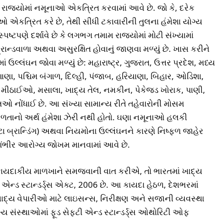
જ્યોમાં નમૂનાઓ એકત્રિત કરવામાં આવે છે. જો કે, દરેક
 એકત્રિત કરે છે, તેથી સીધી ટકાવારીની તુલના હંમેશા યોગ્ય
્પષ્ટપણે દર્શાવે છે કે લગભગ તમામ રાજ્યોમાં મોટી સંખ્યામાં
રાન્ડવાળા અથવા અસુરક્ષિત હોવાનું જાણવા મળ્યું છે. ખાસ કરીને
ાં ઉલ્લંઘન જોવા મળ્યું છે: મહારાષ્ટ્ર, ગુજરાત, ઉત્તર પ્રદેશ, મધ્ય
ંગાણા, પશ્ચિમ બંગાળ, દિલ્હી, પંજાબ, હરિયાણા, બિહાર, ઓડિશા,
 મીઠાઈઓ, મસાલા, ખાદ્ય તેલ, નમકીન, પેકેજ્ડ ખોરાક, પાણી,
ીતિઓ નોંધાઈ છે. આ સંખ્યા સામાન્ય રીતે તહેવારોની મોસમ
્ફળતાનો અર્થ હંમેશા ઝેરી નથી હોતો. ઘણા નમૂનાઓ હલકી
(ખોટા બ્રાન્ડિંગ) અથવા નિયમોના ઉલ્લંઘનને કારણે નિષ્ફળ જાહેર
ે ગંભીર આરોગ્ય જોખમ માનવામાં આવે છે.
ા કાયદાકીય માળખાને સમજવાની વાત કરીએ, તો ભારતમાં ખાદ્ય
ટી એન્ડ સ્ટાન્ડર્ડ્સ એક્ટ, 2006 છે. આ કાયદા હેઠળ, દેશભરમાં
ખાદ્ય વેપારીઓ માટે લાઇસન્સ, નિરીક્ષણ અને સજાની વ્યવસ્થા
 સંસ્થાઓમાં ફૂડ સેફ્ટી એન્ડ સ્ટાન્ડર્ડ્સ ઓથોરિટી ઓફ