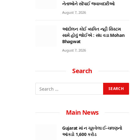
નેતાઓને સોંપાઈ જવાબદારીઓ
August 7, 2026
આંદોલન કોઈ વ્યક્તિ નહી સિસ્ટમ
સામે હોવું જોઈએ : સંઘ વડા Mohan
Bhagwat
August 7, 2026
Search
Main News
Gujarat માં ન ચૂકવેલા ઈ-ચલણનો
આંકડો 1,600 કરોડ