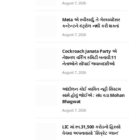
August 7, 2026
Meta એ સ્વીકાર્યું, તે ગેરકાયદેસર
કન્ટેન્ટને કંટ્રોલ નથી કરી શકતાં
August 7, 2026
Cockroach Janata Party એ
નેશનલ વર્કિંગ કમિટી બનાવી:11
નેતાઓને સોંપાઈ જવાબદારીઓ
August 7, 2026
આંદોલન કોઈ વ્યક્તિ નહી સિસ્ટમ
સામે હોવું જોઈએ : સંઘ વડા Mohan
Bhagwat
August 7, 2026
LIC માં રૂા.31,500 કરોડનો હિસ્સો
વેચવા અપનાવાયો `સિક્રેટ પ્લાન’