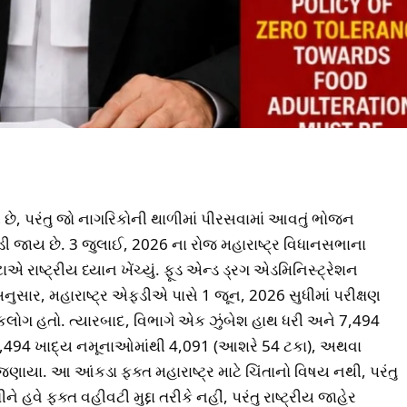
્ર છે, પરંતુ જો નાગરિકોની થાળીમાં પીરસવામાં આવતું ભોજન
 જાય છે. 3 જુલાઈ, 2026 ના રોજ મહારાષ્ટ્ર વિધાનસભાના
ાએ રાષ્ટ્રીય ધ્યાન ખેંચ્યું. ફૂડ એન્ડ ડ્રગ એડમિનિસ્ટ્રેશન
ુસાર, મહારાષ્ટ્ર એફડીએ પાસે 1 જૂન, 2026 સુધીમાં પરીક્ષણ
લોગ હતો. ત્યારબાદ, વિભાગે એક ઝુંબેશ હાથ ધરી અને 7,494
ેલા 7,494 ખાદ્ય નમૂનાઓમાંથી 4,091 (આશરે 54 ટકા), અથવા
યા. આ આંકડા ફક્ત મહારાષ્ટ્ર માટે ચિંતાનો વિષય નથી, પરંતુ
 હવે ફક્ત વહીવટી મુદ્દા તરીકે નહીં, પરંતુ રાષ્ટ્રીય જાહેર