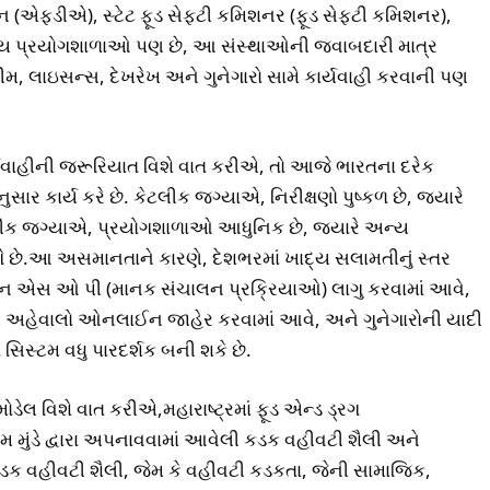
ેશન (એફડીએ), સ્ટેટ ફૂડ સેફ્ટી કમિશનર (ફૂડ સેફ્ટી કમિશનર),
ન્ય પ્રયોગશાળાઓ પણ છે, આ સંસ્થાઓની જવાબદારી માત્ર
ીમ, લાઇસન્સ, દેખરેખ અને ગુનેગારો સામે કાર્યવાહી કરવાની પણ
યવાહીની જરૂરિયાત વિશે વાત કરીએ, તો આજે ભારતના દરેક
સાર કાર્ય કરે છે. કેટલીક જગ્યાએ, નિરીક્ષણો પુષ્કળ છે, જ્યારે
ીક જગ્યાએ, પ્રયોગશાળાઓ આધુનિક છે, જ્યારે અન્ય
છે.આ અસમાનતાને કારણે, દેશભરમાં ખાદ્ય સલામતીનું સ્તર
ન એસ ઓ પી (માનક સંચાલન પ્રક્રિયાઓ) લાગુ કરવામાં આવે,
ક્ષણ અહેવાલો ઓનલાઈન જાહેર કરવામાં આવે, અને ગુનેગારોની યાદી
 સિસ્ટમ વધુ પારદર્શક બની શકે છે.
ોડેલ વિશે વાત કરીએ,મહારાષ્ટ્રમાં ફૂડ એન્ડ ડ્રગ
રામ મુંડે દ્વારા અપનાવવામાં આવેલી કડક વહીવટી શૈલી અને
ડક વહીવટી શૈલી, જેમ કે વહીવટી કડકતા, જેની સામાજિક,