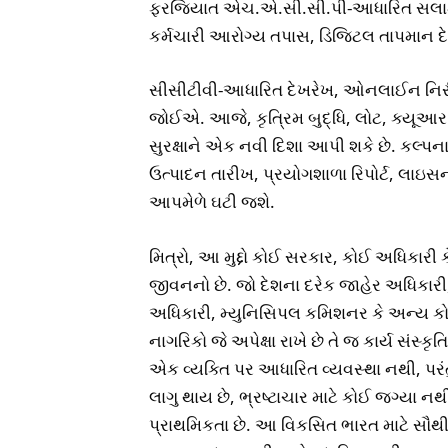
ફરજિયાત એચ.એ.સી.સી.પી-આધારિત સલામત
કર્મચારી આરોગ્ય તપાસ, ડિજિટલ તાપમાન દેખરે
સીસીટીવી-આધારિત દેખરેખ, ઓનલાઈન નિરી
જોઈએ. આજે, કૃત્રિમ બુદ્ધિ, લોટ, ક્યૂઆર 
સુરક્ષાને એક નવી દિશા આપી શકે છે. કલ્પના
ઉત્પાદન તારીખ, પ્રયોગશાળા રિપોર્ટ, લાઇ
આપમેળે ઘટી જશે.
મિત્રો, આ મુદ્દો કોઈ સરકાર, કોઈ અધિકાર
જીવનનો છે. જો દેશના દરેક જાહેર અધિકારી
અધિકારી, મ્યુનિસિપલ કમિશનર કે અન્ય કોઈ 
નાગરિકો જે અપેક્ષા રાખે છે તે જ કાર્ય સંસ્
એક વ્યક્તિ પર આધારિત વ્યવસ્થા નથી, પરંત
લાગુ થાય છે, ભ્રષ્ટાચાર માટે કોઈ જગ્યા ન
પ્રાથમિકતા છે. આ વિકસિત ભારત માટે સૌથી 