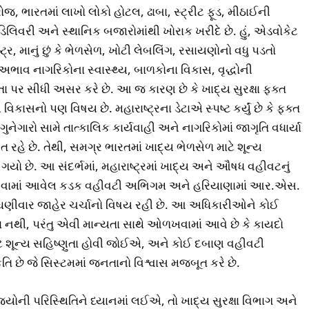
ભારતમાં લાખો લોકો હોટલ, ઢાબા, સ્ટ્રીટ ફૂડ, મીઠાઈની
િલિવરી અને સ્થાનિક બજારોમાંથી ખોરાક ખરીદે છે. હું, એડવોકેટ
ર, માનું છું કે ભેળસેળ, ખોટી લેબલિંગ, રસાયણોનો વધુ પડતો
ાવ નાગરિકોના સ્વાસ્થ્ય, બાળકોના વિકાસ, વૃદ્ધોની
તા પર સીધી અસર કરે છે. આ જ કારણ છે કે ખાદ્ય સુરક્ષા ફક્ત
િકાસનો પણ વિષય છે. મહારાષ્ટ્રના ડેટાએ સ્પષ્ટ કર્યું છે કે ફક્ત
ેગારો સામે તાત્કાલિક કાર્યવાહી અને નાગરિકોમાં જાગૃતિ વધાર્યા
િત રહે છે. તેથી, સમગ્ર ભારતમાં ખાદ્ય ભેળસેળ માટે શૂન્ય
યો છે. આ સંદર્ભમાં, મહારાષ્ટ્રમાં ખાદ્ય અને ઔષધ વહીવટનું
ા અપનાવવામાં આવેલ કડક વહીવટી અભિગમ અને હરિયાણામાં આર.એસ.
તિ ઘણીવાર જાહેર ચર્ચાનો વિષય રહી છે. આ અધિકારીઓને કોઈ
 નથી, પરંતુ એવી માન્યતા સાથે ઓળખવામાં આવે છે કે કાયદો
ટે શૂન્ય સહિષ્ણુતા હોવી જોઈએ, અને કોઈ દબાણ વહીવટી
ૃતિ છે જે સિસ્ટમમાં જનતાનો વિશ્વાસ મજબૂત કરે છે.
્યોની પરિસ્થિતિને ધ્યાનમાં લઈએ, તો ખાદ્ય સુરક્ષા વિભાગ અને