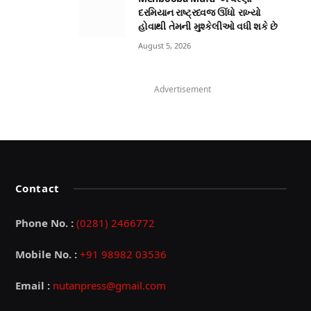
દરમિયાન રાષ્ટ્રધ્વજ ઊંધો રાખ્યો
હોવાથી તેમની મુશ્કેલીઓ વધી શકે છે
August 5, 2026
Advertisement
Contact
Phone No. :
(0281) 2466772
Mobile No. :
+91 98982 03536
Email :
nutanpress@gmail.com