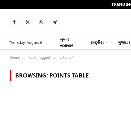
TRENDIN
Facebook
X
WhatsApp
Telegram
(Twitter)
મુખ્ય
રાષ્ટ્રીય
ગુજરાત
Thursday, August 6
સમાચાર
Home
Posts Tagged "points table"
»
BROWSING:
POINTS TABLE