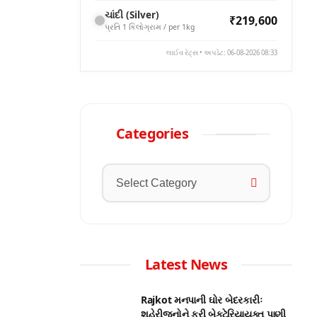
ચાંદી (Silver)
₹219,600
પ્રતિ 1 કિલોગ્રામ / per 1kg
લાઈવ રેટ્સ • અપડેટ: 06-08-2026 08:33
Categories
Latest News
Rajkot મનપાની ઘોર બેદરકારીઃ
શહેરીજનોને ફરી બેક્ટેરિયાયુક્ત પાણી