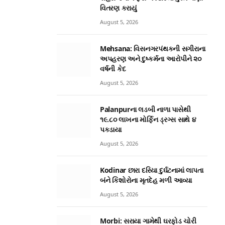
વિતરણ કરાયું
August 5, 2026
Mehsana: વિસનગરપંથકની સગીરાના
અપહરણ અને દુષ્કર્મના આરોપીને ૨૦
વર્ષની કેદ
August 5, 2026
Palanpurના લડબી નાળા પાસેથી
૧૯.૮૦ લાખના મોર્ફિન ડ્રગ્સ સાથે ૪
પકડાયા
August 5, 2026
Kodinar છારા દરિયા દુર્ઘટનામાં લાપતા
બંને કિશોરોના મૃતદેહ મળી આવ્યા
August 5, 2026
Morbi: સરાયા ગામેથી ઘરફોડ ચોરી