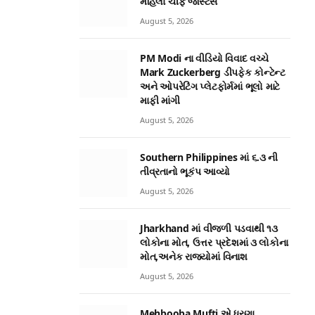
મહિલા ચીફ જસ્ટિસ
August 5, 2026
PM Modi ના વીડિયો વિવાદ વચ્ચે
Mark Zuckerberg ડીપફેક કોન્ટેન્ટ
અને ઓપરેટિંગ પ્લેટફોર્મમાં ભૂલો માટે
માફી માંગી
August 5, 2026
Southern Philippines માં ૬.૩ ની
તીવ્રતાનો ભૂકંપ આવ્યો
August 5, 2026
Jharkhand માં વીજળી પડવાથી ૧૩
લોકોના મોત, ઉત્તર પ્રદેશમાં ૩ લોકોના
મોત,અનેક રાજ્યોમાં વિનાશ
August 5, 2026
Mehbooba Mufti એ ધરણા