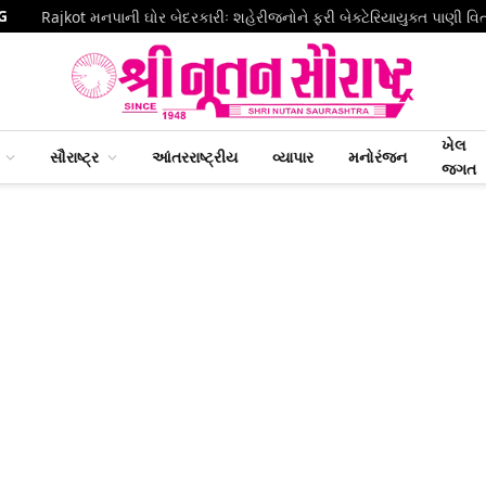
G
Rajkot મનપાની ઘોર બેદરકારીઃ શહેરીજનોને ફરી બેક્ટેરિયાયુક્ત પાણી વિ
ખેલ
સૌરાષ્ટ્ર
આંતરરાષ્ટ્રીય
વ્યાપાર
મનોરંજન
જગત