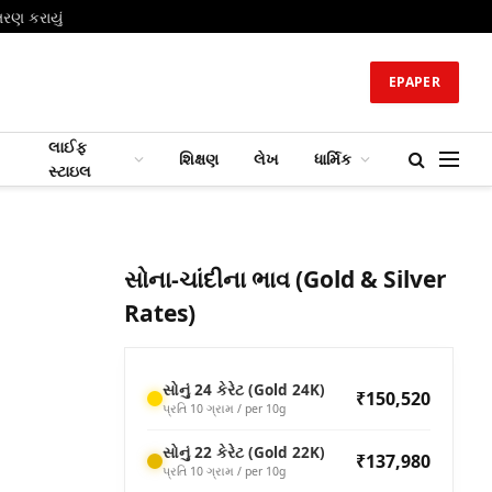
તરણ કરાયું
EPAPER
લાઈફ
શિક્ષણ
લેખ
ધાર્મિક
સ્ટાઇલ
સોના-ચાંદીના ભાવ (Gold & Silver
Rates)
સોનું 24 કેરેટ (Gold 24K)
₹150,520
પ્રતિ 10 ગ્રામ / per 10g
સોનું 22 કેરેટ (Gold 22K)
₹137,980
પ્રતિ 10 ગ્રામ / per 10g