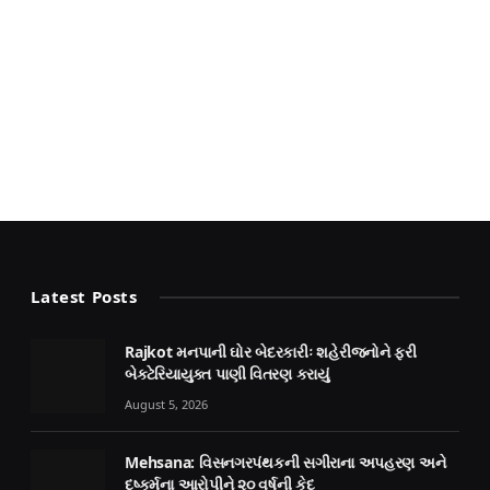
Latest Posts
Rajkot મનપાની ઘોર બેદરકારીઃ શહેરીજનોને ફરી
બેક્ટેરિયાયુક્ત પાણી વિતરણ કરાયું
August 5, 2026
Mehsana: વિસનગરપંથકની સગીરાના અપહરણ અને
દુષ્કર્મના આરોપીને ૨૦ વર્ષની કેદ