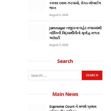
કરનાર ઇસમ ઝડપાયો, રોકડ-મોબાઈલ
જપ્ત
August 5, 2026
Jamnagar નજીકના લહેર તળાવમાંથી
નર્સિંગની વિદ્યાર્થીનીનો મૃતદેહ મળતા
અરેરાટી
August 5, 2026
Search
Main News
Supreme Court ને મળશે પ્રથમ