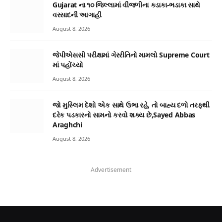
Gujarat ના ૧૦ જિલ્લામાં વીજળીના કડાકા-ભડાકા સાથે
વરસાદની આગાહી
August 8, 2026
જેપીએસસી પરીક્ષામાં ગેરરીતિનો મામલો Supreme Court
માં પહોંચ્યો
August 8, 2026
જો મુસ્લિમ દેશો એક સાથે ઉભા રહે, તો બાહ્ય દળો તરફથી
દરેક પડકારનો સામનો કરવો શક્ય છે,Sayed Abbas
Araghchi
August 8, 2026
Advertisement