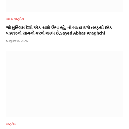
આંતરરાષ્ટ્રીય
જો મુસ્લિમ દેશો એક સાથે ઉભા રહે, તો બાહ્ય દળો તરફથી દરેક
પડકારનો સામનો કરવો શક્ય છે,Sayed Abbas Araghchi
August 8, 2026
રાષ્ટ્રીય