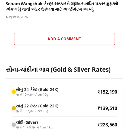
Sonam Wangchuk કેન્દ્ર સરકારને લદ્દાખ સંબંધિત પડતર મુદ્દાઓ
એક મહિનાની અંદર ઉકેલવા માટે અલ્ટીમેટમ આપ્યું
August 8, 2026
ADD A COMMENT
સોના-ચાંદીના ભાવ (Gold & Silver Rates)
સોનું 24 કેરેટ (Gold 24K)
₹152,190
પ્રતિ 10 ગ્રામ / per 10g
સોનું 22 કેરેટ (Gold 22K)
₹139,510
પ્રતિ 10 ગ્રામ / per 10g
ચાંદી (Silver)
₹223,560
પ્રતિ 1 કિલોગ્રામ / per 1kg