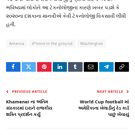
ભવિષ્યમાં લોકોને આ ટેકનોલોજીના કારણે ખબર પડશે કે
૨૦૨૦ના દશકાના માનવીએ કેવી ટેકનોલોજી વિકસાવી લીધી
હતી.
America
iPhone in the ground
Washington
Facebook
Twitter
Pinterest
LinkedIn
Tumblr
Email
Telegram
Copy
Link
PREVIOUS ARTICLE
NEXT ARTICLE
Khamenei ના અંતિમ
World Cup football માં
સંસ્કારમાં ઇરાને રાજકીય
અમેરિકાના ખેલાડીનું રેડ કાર્ડ
શક્તિ પ્રદર્શન કર્યુ
પાછું ખેંચાયું