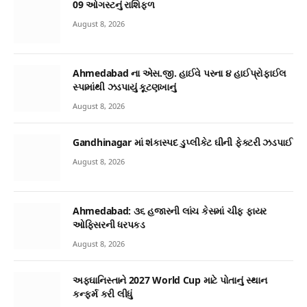
09 ઓગસ્ટનું રાશિફળ
August 8, 2026
Ahmedabad ના એસ.જી. હાઈવે પરના ૪ હાઈપ્રોફાઈલ
સ્પામાંથી ઝડપાયું કૂટણખાનું
August 8, 2026
Gandhinagar માં શંકાસ્પદ ડુપ્લીકેટ ઘીની ફેક્ટરી ઝડપાઈ
August 8, 2026
Ahmedabad: ૩૬ હજારની લાંચ કેસમાં ચીફ ફાયર
ઓફિસરની ધરપકડ
August 8, 2026
અફઘાનિસ્તાને 2027 World Cup માટે પોતાનું સ્થાન
કન્ફર્મ કરી લીધું