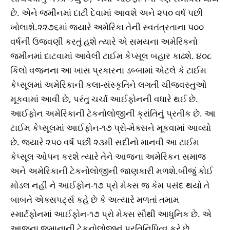
છે. એને જમીનમાં દાટી દેવામાં આવશે અને ૨૫૦ વર્ષ પછી
ખોલાશે.૨૨૭૬માં જ્યારે અમેરિકા તેની સ્વતંત્રતાના ૫૦૦
વર્ષની ઉજવણી કરતું હશે ત્યારે એ સમયના અમેરિકનો
જમીનમાં દાટવામાં આવેલી ટાઈમ કેપ્સૂલ બહાર કાઢશે. ૪૦૮
કિલો વજનના આ ખાસ પ્રકારના ડબ્બામાં એટલે કે ટાઈમ
કેપ્સૂલમાં અમેરિકાની કલા-સંસ્કૃતિને લગતી ચીજવસ્તુઓ
મૂકવામાં આવી છે, પરંતુ ચર્ચા આઈફોનની વધારે થઈ છે.
આઈફોન અમેરિકાની ટેકનોલોજીની ક્રાંતિનું પ્રતીક છે. આ
ટાઈમ કેપ્સૂલમાં આઈફોન-૧૭ પ્રો-મેક્સને મૂકવામાં આવ્યો
છે. જ્યારે ૨૫૦ વર્ષ પછી ૨૩મી સદીનો માનવી આ ટાઈમ
કેપ્સૂલ ઓપન કરશે ત્યારે તેને આજના અમેરિકન સમાજ
અને અમેરિકાની ટેકનોલોજીની જાણકારી મળશે.બીજું કોઈ
મોડલ નહીં ને આઈફોન-૧૭ પ્રો મેક્સ જ કેમ પસંદ થયો તે
બાબતે એક્સપટ્‌ર્સ કહે છે કે અત્યારે મળતાં તમામ
સ્માર્ટફોનમાં આઈફોન-૧૭ પ્રો મેક્સ સૌથી આધુનિક છે. એ
આજના જમાનાની ટેકનોલોજીનું પ્રતિનિધિત્વ કરે છે.