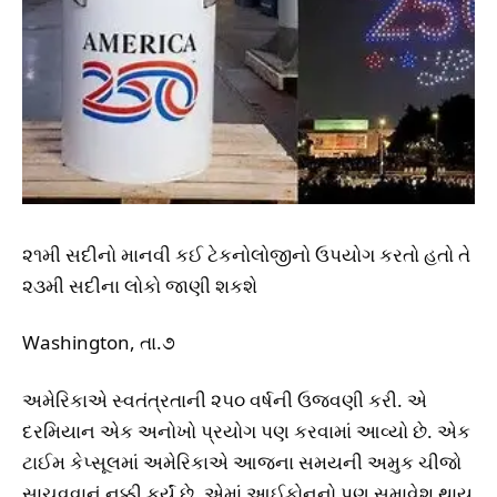
૨૧મી સદીનો માનવી કઈ ટેકનોલોજીનો ઉપયોગ કરતો હતો તે
૨૩મી સદીના લોકો જાણી શકશે
Washington, તા.૭
અમેરિકાએ સ્વતંત્રતાની ૨૫૦ વર્ષની ઉજવણી કરી. એ
દરમિયાન એક અનોખો પ્રયોગ પણ કરવામાં આવ્યો છે. એક
ટાઈમ કેપ્સૂલમાં અમેરિકાએ આજના સમયની અમુક ચીજો
સાચવવાનું નક્કી કર્યું છે, એમાં આઈફોનનો પણ સમાવેશ થાય