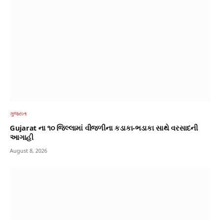
ગુજરાત
Gujarat ના ૧૦ જિલ્લામાં વીજળીના કડાકા-ભડાકા સાથે વરસાદની
આગાહી
August 8, 2026