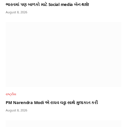
ભારતમાં પણ બાળકો માટે Social media બૅન થશે!
August 8, 2026
રાષ્ટ્રીય
PM Narendra Modi એ રાઘવ ચઢ્ઢા સાથે મુલાકાત કરી
August 8, 2026