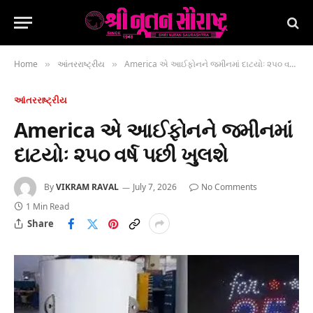
Home
આંતરરાષ્ટ્રીય
America એ આઈફોનને જમીનમાં દાટયોઃ ૨૫૦ વર્ષ પછી ખુલશે
»
»
આંતરરાષ્ટ્રીય
America એ આઈફોનને જમીનમાં
દાટયોઃ ૨૫૦ વર્ષ પછી ખુલશે
By
VIKRAM RAVAL
July 7, 2026
No Comments
1 Min Read
Share