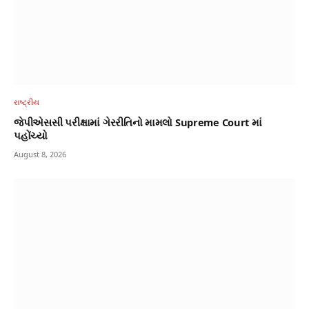
રાષ્ટ્રીય
જેપીએસસી પરીક્ષામાં ગેરરીતિનો મામલો Supreme Court માં
પહોંચ્યો
August 8, 2026