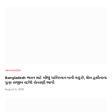
આંતરરાષ્ટ્રીય
Bangladesh ભારત માટે બીજું પાકિસ્તાન બની ગયું છે, શેખ હસીનાના
પુત્ર સજીબ વાઝેદે ચેતવણી આપી
August 6, 2026