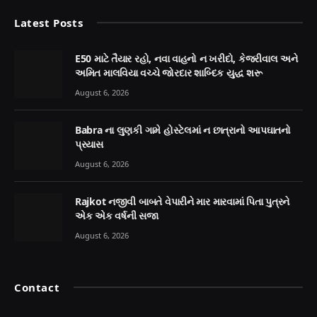
Latest Posts
E50 માટે તૈયાર રહો, નવા વાહનો ન ખરીદો, કેજરીવાલ અને
અમિત માલવિયા વચ્ચે જોરદાર શાબ્દિક યુદ્ધ શરૂ
August 6, 2026
Babra ના લુણકી ગામે હોસ્ટેલમાં ન છાત્રાનો આપઘાતનો
પ્રયાસ
August 6, 2026
Rajkot નજીવી બાબતે વેપારીને માર મારવામાં પિતા પુત્રને
એક એક વર્ષની સજા
August 6, 2026
Contact