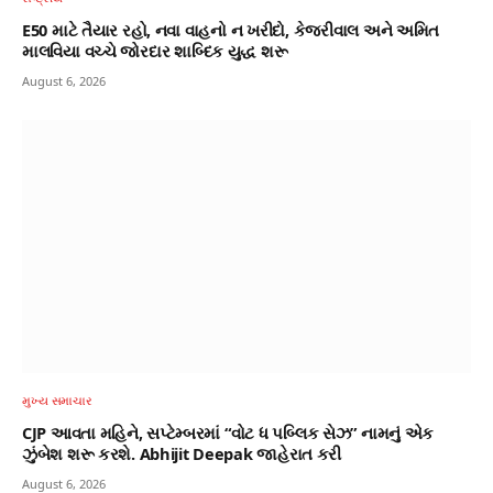
E50 માટે તૈયાર રહો, નવા વાહનો ન ખરીદો, કેજરીવાલ અને અમિત
માલવિયા વચ્ચે જોરદાર શાબ્દિક યુદ્ધ શરૂ
August 6, 2026
મુખ્ય સમાચાર
CJP આવતા મહિને, સપ્ટેમ્બરમાં “વોટ ધ પબ્લિક સેઝ” નામનું એક
ઝુંબેશ શરૂ કરશે. Abhijit Deepak જાહેરાત કરી
August 6, 2026