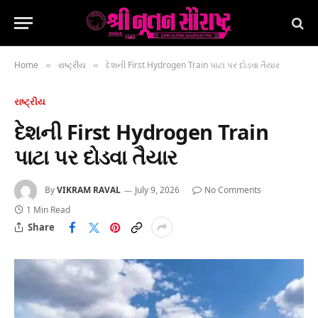
Home
રાષ્ટ્રીય
દેશની First Hydrogen Train પાટા પર દોડવા તૈયાર
»
»
રાષ્ટ્રીય
દેશની First Hydrogen Train
પાટા પર દોડવા તૈયાર
By
VIKRAM RAVAL
July 9, 2026
No Comments
1 Min Read
Share