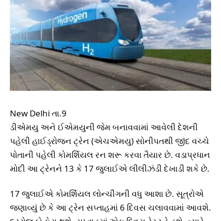
New Delhi તા.9
ડીએમયુ અને ઈએમયુની જેમ બનાવવામાં આવેલી દેશની
પહેલી હાઈડ્રોજન ટ્રેન (એચએમયુ) સોનીપતથી જીંદ વચ્ચે
પોતાની પહેલી કોમર્શિયલ રન શરૂ કરવા તૈયાર છે. વડાપ્રધાન
મોદી આ ટ્રેનને 13 કે 17 જુલાઈએ લીલીઝંડી દેખાડી શકે છે.
17 જુલાઈએ કોમર્શિયલ લોન્ચીંગની વધુ આશા છે. સૂત્રોએ
જણાવ્યું છે કે આ ટ્રેન સપ્તાહમાં 6 દિવસ ચલાવવામાં આવશે.