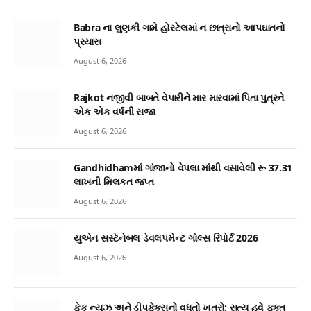
Babra ના લુણકી ગામે હોસ્ટેલમાં ન છાત્રાનો આપઘાતનો
પ્રયાસ
August 6, 2026
Rajkot નજીવી બાબતે વેપારીને માર મારવામાં પિતા પુત્રને
એક એક વર્ષની સજા
August 6, 2026
Gandhidhamમાં ગાંજાનો વેપલા માંથી વસાવેલી રૂ 37.31
લાખની મિલકત જપ્ત
August 6, 2026
યુએન સસ્ટેનેબલ ડેવલપમેન્ટ ગોલ્સ રિપોર્ટ 2026
August 6, 2026
ફેક ન્યૂઝ અને ડીપફેક્સનો વધતો ખતરો: સત્ય હવે ફક્ત