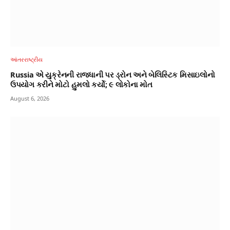
આંતરરાષ્ટ્રીય
Russia એ યુક્રેનની રાજધાની પર ડ્રોન અને બેલિસ્ટિક મિસાઇલોનો
ઉપયોગ કરીને મોટો હુમલો કર્યો; ૯ લોકોના મોત
August 6, 2026