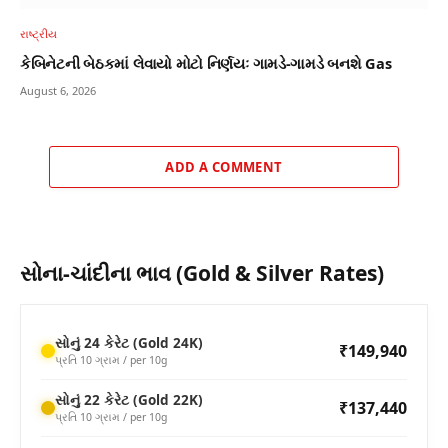
રાષ્ટ્રીય
કેબિનેટની બેઠકમાં લેવાયો મોટો નિર્ણયઃ ગામડે-ગામડે બનશે Gas
August 6, 2026
ADD A COMMENT
સોના-ચાંદીના ભાવ (Gold & Silver Rates)
સોનું 24 કેરેટ (Gold 24K)
₹149,940
પ્રતિ 10 ગ્રામ / per 10g
સોનું 22 કેરેટ (Gold 22K)
₹137,440
પ્રતિ 10 ગ્રામ / per 10g