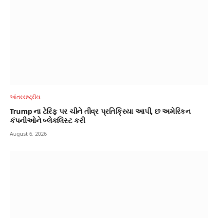
આંતરરાષ્ટ્રીય
Trump ના ટેરિફ પર ચીને તીવ્ર પ્રતિક્રિયા આપી, છ અમેરિકન
કંપનીઓને બ્લેકલિસ્ટ કરી
August 6, 2026