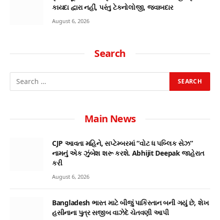
કાયદા દ્વારા નહીં, પરંતુ ટેકનોલોજી, જવાબદાર
August 6, 2026
Search
Main News
CJP આવતા મહિને, સપ્ટેમ્બરમાં “વોટ ધ પબ્લિક સેઝ”
નામનું એક ઝુંબેશ શરૂ કરશે. Abhijit Deepak જાહેરાત
કરી
August 6, 2026
Bangladesh ભારત માટે બીજું પાકિસ્તાન બની ગયું છે, શેખ
હસીનાના પુત્ર સજીબ વાઝેદે ચેતવણી આપી