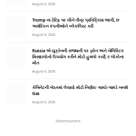
August 6, 2026
Trump ના ટેરિફ પર ચીને તીવ્ર પ્રતિક્રિયા આપી, છ
અમેરિકન કંપનીઓને બ્લેકલિસ્ટ કરી
August 6, 2026
Russia એ યુક્રેનની રાજધાની પર ડ્રોન અને બેલિસ્ટિક
મિસાઇલોનો ઉપયોગ કરીને મોટો હુમલો કર્યો; ૯ લોકોના
મોત
August 6, 2026
કેબિનેટની બેઠકમાં લેવાયો મોટો નિર્ણયઃ ગામડે-ગામડે બનશે
Gas
August 6, 2026
Advertisement