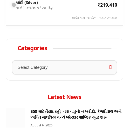
ચાંદી (Silver)
₹219,410
પ્રતિ 1 કિલોગ્રામ / per 1kg
લાઈવ રેટ્સ • અપડેટ: 07-08-2026 08:44
Categories
Latest News
E50 માટે તૈયાર રહો, નવા વાહનો ન ખરીદો, કેજરીવાલ અને
અમિત માલવિયા વચ્ચે જોરદાર શાબ્દિક યુદ્ધ શરૂ
August 6, 2026