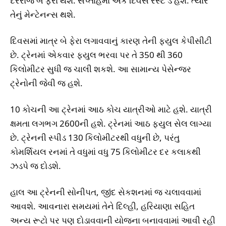
દરરોજ બે ફેરા થશે. સપ્તાહમાં એક દિવસ રેસ્ટ ડે હશે. ત્યારે
તેનું મેન્ટેનન્સ થશે.
દિવસમાં માત્ર બે ફેરા લગાવવાનું કારણ તેની ફયુલ કેપીસીટી
છે. ટ્રેનમાં એકવાર ફયુલ ભરવા પર તે 350 થી 360
કિલોમીટર સુધી જ ચાલી શકશે. આ સામાન્ય પેસેન્જર
ટ્રેનોની જેવી જ હશે.
10 કોચની આ ટ્રેનમાં આઠ કોચ યાત્રીઓ માટે હશે. યાત્રી
ક્ષમતા લગભગ 2600ની હશે. ટ્રેનમાં આઠ ફયુલ સેલ લાગ્યા
છે. ટ્રેનની સ્પીડ 130 કિલોમીટરથી વધુની છે, પરંતુ
કોમર્શિયલ રનમાં તે વધુમાં વધુ 75 કિલોમીટર દર કલાકથી
ઝડપે જ દોડશે.
હાલ આ ટ્રેનની સોનીપત, જીંદ સેકશનમાં જ ચલાવવામાં
આવશે. આવનારા સમયમાં તેને દિલ્હી, હરિયાણા સહિત
અન્ય રૂટો પર પણ દોડાવવાની યોજના બનાવવામાં આવી રહી