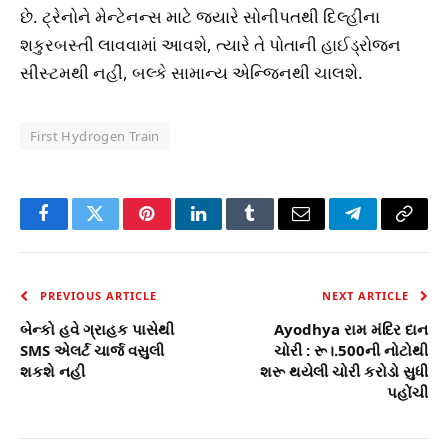
છે. ટ્રેનોને મેન્ટેનન્સ માટે જયારે સોનીપતથી દિલ્હીના
શકુરબસ્તી લાવવામાં આવશે, ત્યારે તે પોતાની હાઈડ્રોજન
સીસ્ટમથી નહી, બલ્કે સામાન્ય એન્જિનથી ચાલશે.
First Hydrogen Train
Facebook
Twitter
Pinterest
LinkedIn
Tumblr
Email
Telegram
Copy
Link
PREVIOUS ARTICLE
NEXT ARTICLE
બેન્કો હવે ગ્રાહક પાસેથી
Ayodhya રામ મંદિર દાન
SMS એલર્ટ ચાર્જ વસુલી
ચોરી : રૂ।.500ની નોટોથી
શકશે નહી
શરૂ થયેલી ચોરી કરોડો સુધી
પહોંચી