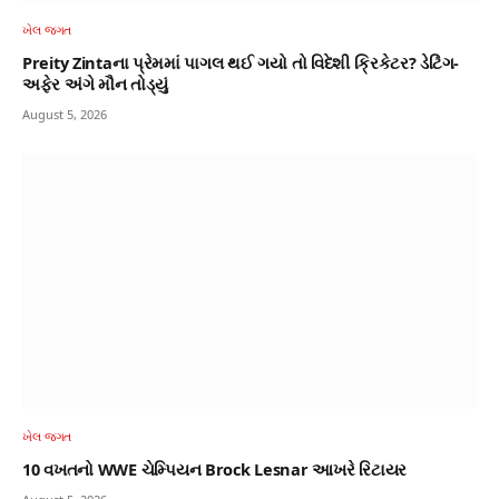
ખેલ જગત
Preity Zintaના પ્રેમમાં પાગલ થઈ ગયો તો વિદેશી ક્રિકેટર? ડેટિંગ-
અફેર અંગે મૌન તોડ્યું
August 5, 2026
ખેલ જગત
10 વખતનો WWE ચેમ્પિયન Brock Lesnar આખરે રિટાયર