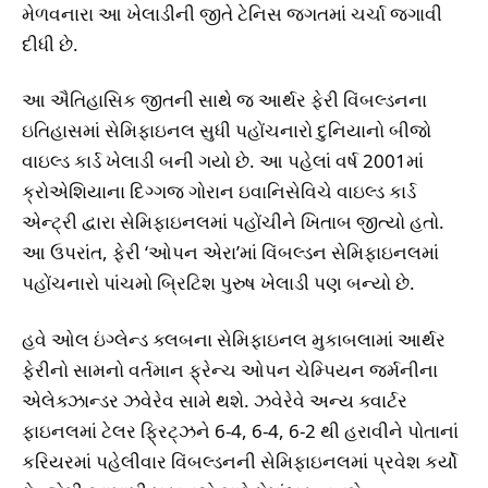
મેળવનારા આ ખેલાડીની જીતે ટેનિસ જગતમાં ચર્ચા જગાવી
દીધી છે.
આ ઐતિહાસિક જીતની સાથે જ આર્થર ફેરી વિંબલ્ડનના
ઇતિહાસમાં સેમિફાઇનલ સુધી પહોંચનારો દુનિયાનો બીજો
વાઇલ્ડ કાર્ડ ખેલાડી બની ગયો છે. આ પહેલાં વર્ષ 2001માં
ક્રોએશિયાના દિગ્ગજ ગોરાન ઇવાનિસેવિચે વાઇલ્ડ કાર્ડ
એન્ટ્રી દ્વારા સેમિફાઇનલમાં પહોંચીને ખિતાબ જીત્યો હતો.
આ ઉપરાંત, ફેરી ‘ઓપન એરા’માં વિંબલ્ડન સેમિફાઇનલમાં
પહોંચનારો પાંચમો બ્રિટિશ પુરુષ ખેલાડી પણ બન્યો છે.
હવે ઓલ ઇંગ્લેન્ડ ક્લબના સેમિફાઇનલ મુકાબલામાં આર્થર
ફેરીનો સામનો વર્તમાન ફ્રેન્ચ ઓપન ચેમ્પિયન જર્મનીના
એલેક્ઝાન્ડર ઝવેરેવ સામે થશે. ઝવેરેવે અન્ય ક્વાર્ટર
ફાઇનલમાં ટેલર ફ્રિટ્ઝને 6-4, 6-4, 6-2 થી હરાવીને પોતાનાં
કરિયરમાં પહેલીવાર વિંબલ્ડનની સેમિફાઇનલમાં પ્રવેશ કર્યો