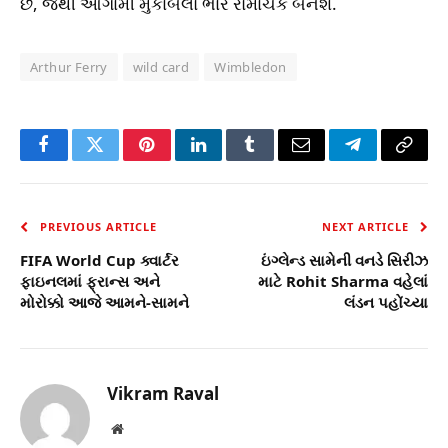
છે, જેથી આગામી મુકાબલો ભારે રોમાંચક બનશે.
Arthur Ferry
wild card
Wimbledon
Facebook
Twitter
Pinterest
LinkedIn
Tumblr
Email
Telegram
Copy
Link
PREVIOUS ARTICLE
NEXT ARTICLE
FIFA World Cup ક્વાર્ટર
ઇંગ્લેન્ડ સામેની વનડે સિરીઝ
ફાઇનલમાં ફ્રાન્સ અને
માટે Rohit Sharma વહેલાં
મોરોક્કો આજે આમને-સામને
લંડન પહોંચ્યા
Vikram Raval
Website