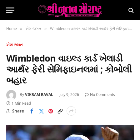
Home
ખેલ જગત
Wimbledon વાઇલ્ડ કાર્ડ ખેલાડી આર્થર ફેરી સેમિફાઇનલમાં ; કોબોલી બહાર
»
»
ખેલ જગત
Wimbledon વાઇલ્ડ કાર્ડ ખેલાડી
આર્થર ફેરી સેમિફાઇનલમાં ; કોબોલી
બહાર
By
VIKRAM RAVAL
July 9, 2026
No Comments
1 Min Read
Share