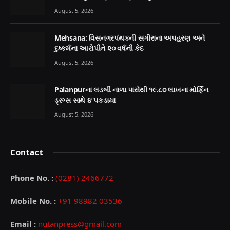
August 5, 2026
Mehsana: વિસનગરપંથકની સગીરાના અપહરણ અને
દુષ્કર્મના આરોપીને ૨૦ વર્ષની કેદ
August 5, 2026
Palanpurના લડબી નાળા પાસેથી ૧૯.૮૦ લાખના મોર્ફિન
ડ્રગ્સ સાથે ૪ પકડાયા
August 5, 2026
Contact
Phone No. :
(0281) 2466772
Mobile No. :
+91 98982 03536
Email :
nutanpress@gmail.com