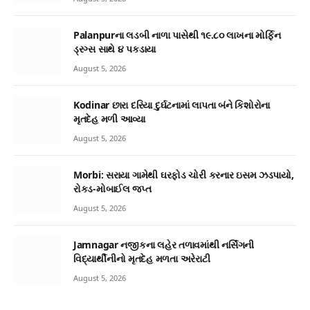
Palanpurના લડબી નાળા પાસેથી ૧૯.૮૦ લાખના મોર્ફિન
ડ્રગ્સ સાથે ૪ પકડાયા
August 5, 2026
Kodinar છારા દરિયા દુર્ઘટનામાં લાપતા બંને કિશોરોના
મૃતદેહ મળી આવ્યા
August 5, 2026
Morbi: સરાયા ગામેથી ઘરફોડ ચોરી કરનાર ઇસમ ઝડપાયો,
રોકડ-મોબાઈલ જપ્ત
August 5, 2026
Jamnagar નજીકના લહેર તળાવમાંથી નર્સિંગની
વિદ્યાર્થીનીનો મૃતદેહ મળતા અરેરાટી
August 5, 2026