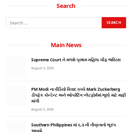
Search
Main News
Supreme Court ને મળશે પ્રથમ મહિલા ચીફ જસ્ટિસ
August 5, 2026
PM Modi ના વીડિયો વિવાદ વચ્ચે Mark Zuckerberg
ડીપફેક કોન્ટેન્ટ અને ઓપરેટિંગ પ્લેટફોર્મમાં ભૂલો માટે માફી
માંગી
August 5, 2026
Southern Philippines માં ૬.૩ ની તીવ્રતાનો ભૂકંપ
આવ્યો