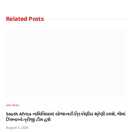
Related
Posts
ખેલ જગત
South Africa નામિબિયામાં યોજાનારી ત્રિકોણીય શ્રેણી રમશે, જેમાં
ઝિમ્બાબ્વે ત્રીજી ટીમ હશે
August 5, 2026