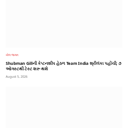
ખેલ જગત
Shubman Gillની કેપ્ટનશીપ હેઠળ Team India શ્રીલંકા પહોંચી; ૭
ઓગસ્ટથી ટેસ્ટ શરૂ થશે
August 5, 2026