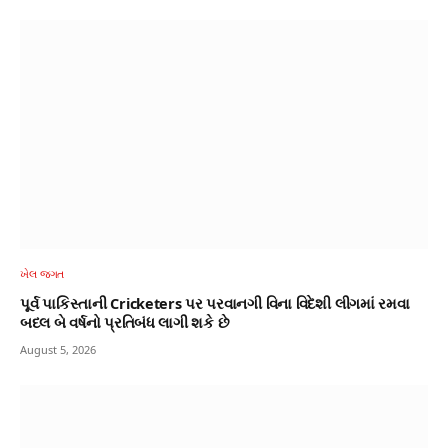
ખેલ જગત
પૂર્વ પાકિસ્તાની Cricketers પર પરવાનગી વિના વિદેશી લીગમાં રમવા
બદલ બે વર્ષનો પ્રતિબંધ લાગી શકે છે
August 5, 2026