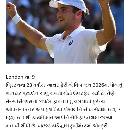
London,તા. 9
બ્રિટનનાં 23 વર્ષીય આર્થર ફેરીએ વિંબલ્ડન 2026માં પોતાનું
શાનદાર પ્રદર્શન ચાલું રાખતાં મોટો ઉલટફેર કર્યો છે. તેણે
મેન્સ સિંગલ્સના ક્વાર્ટર ફાઇનલ મુકાબલામાં ફ્રેન્ચ
ઓપનના રનર-અપ ફ્લેવિયો કોબોલીને સીધાં સેટોમાં 6-4, 7-
6(4), 6-0 થી કારમી માત આપીને સેમિફાઇનલમાં જગ્યા
બનાવી લીધી છે. વાઇલ્ડ કાર્ડ દ્વારા ટૂર્નામેન્ટમાં એન્ટ્રી