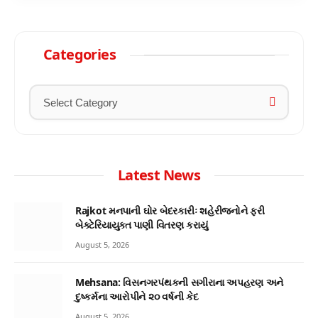
Categories
Latest News
Rajkot મનપાની ઘોર બેદરકારીઃ શહેરીજનોને ફરી
બેક્ટેરિયાયુક્ત પાણી વિતરણ કરાયું
August 5, 2026
Mehsana: વિસનગરપંથકની સગીરાના અપહરણ અને
દુષ્કર્મના આરોપીને ૨૦ વર્ષની કેદ
August 5, 2026