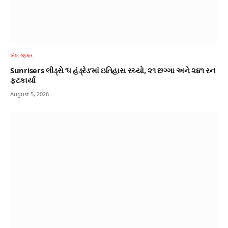
ખેલ જગત
Sunrisers લીડ્‌સે ‘ધ હંડ્રેડ’માં ઇતિહાસ રચ્યો, ૨૧ છગ્ગા અને ૨૪૧ રન
ફટકાર્યા
August 5, 2026