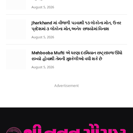
August 5, 2026
Jharkhand માં વીજળી પડવાથી ૧૩ લોકોના મોત, ઉત્તર
પ્રદેશમાં ૩ લોકોના મોત,અનેક રાજ્યોમાં વિનાશ
August 5, 2026
Mehbooba Mufti એ ધરણા દરમિયાન રાષ્ટ્રધ્વજ ઊંધો
રાખ્યો હોવાથી તેમની મુશ્કેલીઓ વધી શકે છે
August 5, 2026
Advertisement