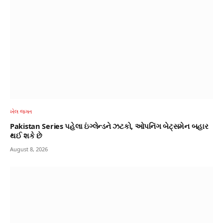
ખેલ જગત
Pakistan Series પહેલા ઇંગ્લેન્ડને ઝટકો, ઓપનિંગ બેટ્‌સમેન બહાર
થઈ શકે છે
August 8, 2026