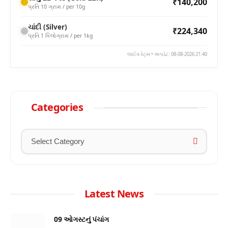
₹140,200
પ્રતિ 10 ગ્રામ / per 10g
ચાંદી (Silver)
₹224,340
પ્રતિ 1 કિલોગ્રામ / per 1kg
લાઈવ રેટ્સ • અપડેટ: 08-08-2026 21:40
Categories
Latest News
09 ઓગસ્ટનું પંચાંગ