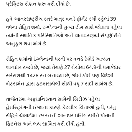
પ્રેકિ્ટસ સેશન શરૂ કરી દીધાં છે.
હવે આંતરરાષ્ટ્રીય સ્તરે માત્ર વનડે ફોર્મેટ રમી રહેલાં 39
વર્ષનાં રોહિત શર્મા, ઇંગ્લેન્ડની મુખ્ય ટીમ સાથે જોડાતા પહેલાં
ત્યાંની સ્થાનિક પરિસ્થિતિઓ અને વાતાવરણથી સંપૂર્ણ રીતે
અનુકૂળ થવા માંગે છે.
રોહિત શર્માનો ઇંગ્લેન્ડની ધરતી પર વનડે રેકોર્ડ અત્યંત
શાનદાર રહ્યો છે, જ્યાં તેમણે 27 મેચોમાં 64.9ની ધમાકેદાર
સરેરાશથી 1428 રન બનાવ્યાં છે, જેમાં કોઈ પણ વિદેશી
બેટ્સમેન દ્વારા ફટકારાયેલી સૌથી વધુ 7 સદી સામેલ છે.
તાજેતરમાં અફઘાનિસ્તાન સામેની સિરીઝ પહેલાં
હેમસ્ટ્રિંગની ઈજાના કારણે કેટલીક ચિંતાઓ હતી, પરંતુ
રોહિતે ચેન્નાઈમાં 79 રનની શાનદાર ઇનિંગ રમીને પોતાની
ફિટનેસ અને લય સાબિત કરી દીધી હતી.