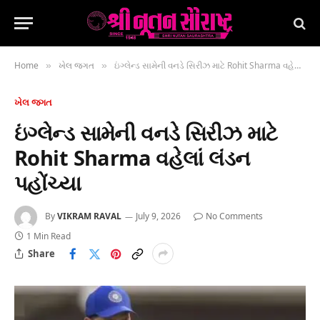
Home
ખેલ જગત
ઇંગ્લેન્ડ સામેની વનડે સિરીઝ માટે Rohit Sharma વહેલાં લંડન પહોંચ્યા
»
»
ખેલ જગત
ઇંગ્લેન્ડ સામેની વનડે સિરીઝ માટે
Rohit Sharma વહેલાં લંડન
પહોંચ્યા
By
VIKRAM RAVAL
July 9, 2026
No Comments
1 Min Read
Share