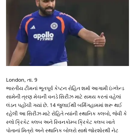
London, તા. 9
ભારતીય ટીમનાં ભૂતપૂર્વ કેપ્ટન રોહિત શર્મા આગામી ઇંગ્લેન્ડ
સામેની ત્રણ મેચની વનડે સિરીઝ માટે સમય કરતાં વહેલાં
લંડન પહોંચી ગયાં છે. 14 જુલાઈથી બર્મિંગહામમાં શરૂ થઈ
રહેલી આ સિરીઝ માટે રોહિતે ત્યાંની સ્થાનિક ક્લબો, જેવી કે
સ્લો ક્રિકેટ ક્લબ અને સ્વિનકોમ્બ ક્રિકેટ ક્લબ ખાતે
પોતાનાં મિત્રો અને સ્થાનિક બોલરો સાથે જોરશોરથી નેટ