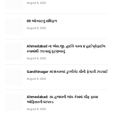
August 8, 2026
09 ઓગસ્ટનું રાશિફળ
August 8, 2026
Ahmedabad ના એસ.જી. હાઈવે પરના ૪ હાઈપ્રોફાઈલ
સ્પામાંથી ઝડપાયું કૂટણખાનું
August 8, 2026
Gandhinagar માં શંકાસ્પદ ડુપ્લીકેટ ઘીની ફેક્ટરી ઝડપાઈ
August 8, 2026
Ahmedabad: ૩૬ હજારની લાંચ કેસમાં ચીફ ફાયર
ઓફિસરની ધરપકડ
August 8, 2026