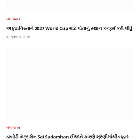
ખેલ જગત
અફઘાનિસ્તાને 2027 World Cup માટે પોતાનું સ્થાન કન્ફર્મ કરી લીધું
August 8, 2026
ખેલ જગત
ડાબોડી બેટ્‌સમેન Sai Sudarshan ઈજાને કારણે શ્રેણીમાંથી બહાર