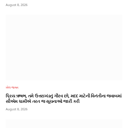
August 8, 2026
ખેલ જગત
પ્રિય ઋષભ, તમે ઉત્તરાખંડનું ગૌરવ છો, મદદ માટેની વિનંતીના જવાબમાં
સીએમ ધામીએ તરત જ સૂચનાઓ જારી કરી
August 8, 2026