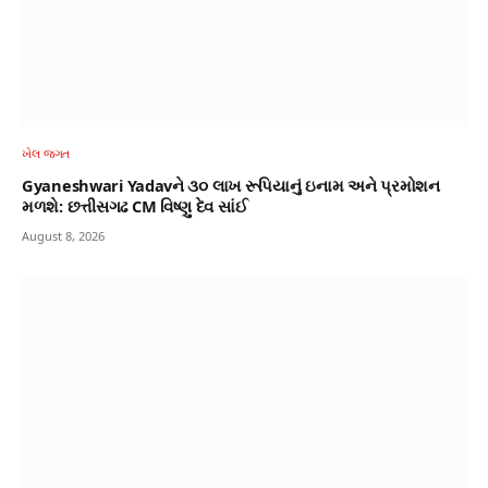
ખેલ જગત
Gyaneshwari Yadavને ૩૦ લાખ રૂપિયાનું ઇનામ અને પ્રમોશન
મળશે: છત્તીસગઢ CM વિષ્ણુ દેવ સાંઈ
August 8, 2026