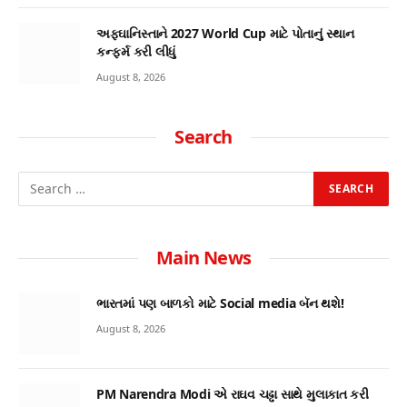
અફઘાનિસ્તાને 2027 World Cup માટે પોતાનું સ્થાન
કન્ફર્મ કરી લીધું
August 8, 2026
Search
Main News
ભારતમાં પણ બાળકો માટે Social media બૅન થશે!
August 8, 2026
PM Narendra Modi એ રાઘવ ચઢ્ઢા સાથે મુલાકાત કરી