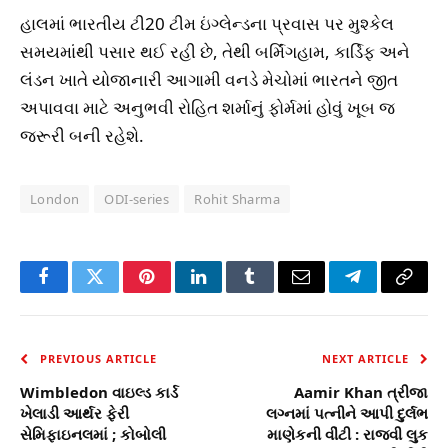
હાલમાં ભારતીય ટી20 ટીમ ઇંગ્લેન્ડના પ્રવાસ પર મુશ્કેલ
સમયમાંથી પસાર થઈ રહી છે, તેથી બર્મિંગહામ, કાર્ડિફ અને
લંડન ખાતે યોજાનારી આગામી વનડે મેચોમાં ભારતને જીત
અપાવવા માટે અનુભવી રોહિત શર્માનું ફોર્મમાં હોવું ખૂબ જ
જરૂરી બની રહેશે.
London
ODI-series
Rohit Sharma
Facebook
Twitter
Pinterest
LinkedIn
Tumblr
Email
Telegram
Copy
Link
PREVIOUS ARTICLE
NEXT ARTICLE
Wimbledon વાઇલ્ડ કાર્ડ
Aamir Khan ત્રીજા
ખેલાડી આર્થર ફેરી
લગ્નમાં પત્નીને આપી દુર્લભ
સેમિફાઇનલમાં ; કોબોલી
માણેકની વીંટી : રાજવી લુક