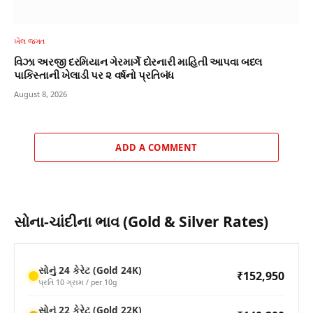
ખેલ જગત
વિઝા અરજી દરમિયાન ગેરમાર્ગે દોરનારી માહિતી આપવા બદલ
પાકિસ્તાની ખેલાડી પર ૨ વર્ષનો પ્રતિબંધ
August 8, 2026
ADD A COMMENT
સોના-ચાંદીના ભાવ (Gold & Silver Rates)
સોનું 24 કેરેટ (Gold 24K)
₹152,950
પ્રતિ 10 ગ્રામ / per 10g
સોનું 22 કેરેટ (Gold 22K)