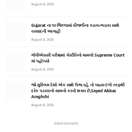
August 8, 2026
Gujarat ના ૧૦ જિલ્લામાં વીજળીના કડાકા-ભડાકા સાથે
વરસાદની આગાહી
August 8, 2026
જેપીએસસી પરીક્ષામાં ગેરરીતિનો મામલો Supreme Court
માં પહોંચ્યો
August 8, 2026
જો મુસ્લિમ દેશો એક સાથે ઉભા રહે, તો બાહ્ય દળો તરફથી
દરેક પડકારનો સામનો કરવો શક્ય છે,Sayed Abbas
Araghchi
August 8, 2026
Advertisement