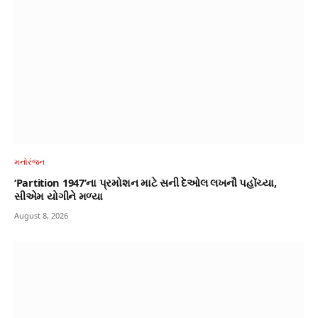
મનોરંજન
‘Partition 1947’ના પ્રમોશન માટે સની દેઓલ લખનૌ પહોંચ્યા,
સીએમ યોગીને મળ્યા
August 8, 2026