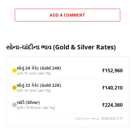
ADD A COMMENT
સોના-ચાંદીના ભાવ (Gold & Silver Rates)
સોનું 24 કેરેટ (Gold 24K)
₹152,960
પ્રતિ 10 ગ્રામ / per 10g
સોનું 22 કેરેટ (Gold 22K)
₹140,210
પ્રતિ 10 ગ્રામ / per 10g
ચાંદી (Silver)
₹224,360
પ્રતિ 1 કિલોગ્રામ / per 1kg
લાઈવ રેટ્સ • અપડેટ: 09-08-2026 12:31