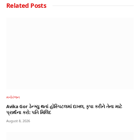
Related
Posts
મનોરંજન
Avika Gor ડેન્ગ્યુ થતાં હોસ્પિટલમાં દાખલ, કૃપા કરીને તેના માટે
પ્રાર્થના કરો: પતિ મિલિંદ
August 8, 2026