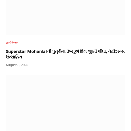
મનોરંજન
Superstar Mohanlalની પુત્રીના ડેબ્યૂએ દિલ જીતી લીધા, નેટીઝન્સ
ઉત્સાહિત
August 8, 2026