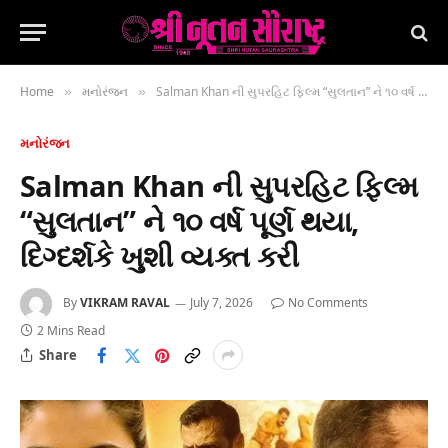
Home
મનોરંજન
Salman Khan ની સુપરહિટ ફિલ્મ “સુલતાન” ને ૧૦ વર્ષ પૂર્ણ થયા, દિગ્દર્શકે ખુશી વ્યક્ત કરી
»
»
મનોરંજન
Salman Khan ની સુપરહિટ ફિલ્મ
“સુલતાન” ને ૧૦ વર્ષ પૂર્ણ થયા,
દિગ્દર્શકે ખુશી વ્યક્ત કરી
By
VIKRAM RAVAL
July 7, 2026
No Comments
2 Mins Read
Share