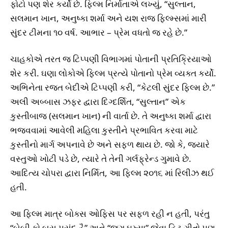
ફોટો પણ શેર કર્યો છે. ફિલ્મ નિર્માતાએ લખ્યું, “સુલ્તાન,
સલમાન ખાન, અનુષ્કા શર્મા અને યશ રાજ ફિલ્મ્સમાં મારી
સુંદર ટીમના ૧૦ વર્ષ. આભાર – પ્રેમ વધતો જ રહે છે.”
ચાહકોએ તરત જ ટિપ્પણી વિભાગમાં પોતાની પ્રતિક્રિયાઓ
શેર કરી. ઘણા લોકોએ ફિલ્મ પ્રત્યે પોતાનો પ્રેમ વ્યક્ત કર્યો.
અભિનેતા રજત બેદીએ ટિપ્પણી કરી, “કેટલી સુંદર ફિલ્મ છે.”
અલી અબ્બાસ ઝફર દ્વારા દિગ્દર્શિત, “સુલ્તાન” એક
કુસ્તીબાજ (સલમાન ખાન) ની વાર્તા છે. તે અનુષ્કા શર્મા દ્વારા
ભજવવામાં આવેલી મહિલા કુસ્તીને પ્રભાવિત કરવા માટે
કુસ્તીનો માર્ગ અપનાવે છે અને સફળ થાય છે. જો કે, જ્યારે
વસ્તુઓ ખોટી પડે છે, ત્યારે તે તેની ગર્લફ્રેન્ડ ગુમાવે છે.
આદિત્ય ચોપરા દ્વારા નિર્મિત, આ ફિલ્મ ૨૦૧૬ માં રિલીઝ થઈ
હતી.
આ ફિલ્મ માત્ર બોક્સ ઓફિસ પર સફળ રહી ન હતી, પરંતુ
“બેબી કો બસ પસંદ હૈ” અને “જગ ઘૂમ્યા” જેવા હિટ ગીતો પણ