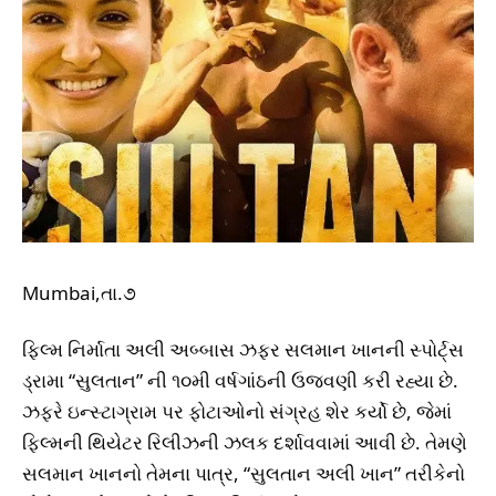
Mumbai,તા.૭
ફિલ્મ નિર્માતા અલી અબ્બાસ ઝફર સલમાન ખાનની સ્પોર્ટ્‌સ
ડ્રામા “સુલતાન” ની ૧૦મી વર્ષગાંઠની ઉજવણી કરી રહ્યા છે.
ઝફરે ઇન્સ્ટાગ્રામ પર ફોટાઓનો સંગ્રહ શેર કર્યો છે, જેમાં
ફિલ્મની થિયેટર રિલીઝની ઝલક દર્શાવવામાં આવી છે. તેમણે
સલમાન ખાનનો તેમના પાત્ર, “સુલતાન અલી ખાન” તરીકેનો