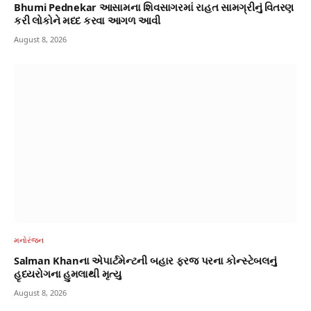
Bhumi Pednekar આસામના શિવસાગરમાં રાહત સામગ્રીનું વિતરણ
કરી લોકોને મદદ કરવા આગળ આવી
August 8, 2026
મનોરંજન
Salman Khanના એપાર્ટમેન્ટની બહાર ફરજ પરના કોન્સ્ટેબલનું
હૃદયરોગના હુમલાથી મૃત્યુ
August 8, 2026