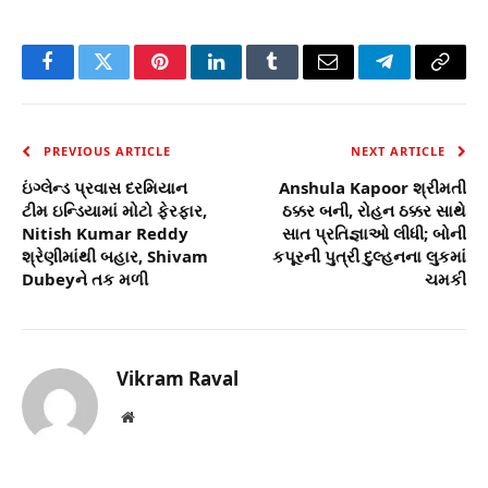
Facebook
Twitter
Pinterest
LinkedIn
Tumblr
Email
Telegram
Copy
Link
PREVIOUS ARTICLE
NEXT ARTICLE
ઇંગ્લેન્ડ પ્રવાસ દરમિયાન
Anshula Kapoor શ્રીમતી
ટીમ ઇન્ડિયામાં મોટો ફેરફાર,
ઠક્કર બની, રોહન ઠક્કર સાથે
Nitish Kumar Reddy
સાત પ્રતિજ્ઞાઓ લીધી; બોની
શ્રેણીમાંથી બહાર, Shivam
કપૂરની પુત્રી દુલ્હનના લુકમાં
Dubeyને તક મળી
ચમકી
Vikram Raval
Website