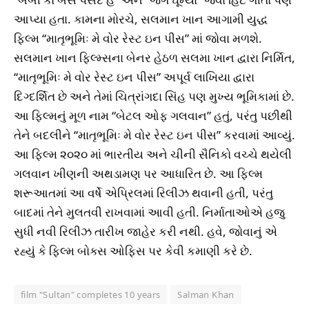
આપ્યા હતા. કામના મોરચે, સલમાન ખાન આગામી યુદ્ધ
ફિલ્મ “માતૃભૂમિઃ મે વોર રેસ્ટ ઇન પીસ” માં જોવા મળશે.
સલમાન ખાન ફિલ્મ્સના બેનર હેઠળ સલમા ખાન દ્વારા નિર્મિત,
“માતૃભૂમિઃ મે વોર રેસ્ટ ઇન પીસ” અપૂર્વ લાખિયા દ્વારા
દિગ્દર્શિત છે અને તેમાં ચિત્રાંગદા સિંહ પણ મુખ્ય ભૂમિકામાં છે.
આ ફિલ્મનું મૂળ નામ “બેટલ ઓફ ગલવાન” હતું, પરંતુ પછીથી
તેને બદલીને “માતૃભૂમિઃ મે વોર રેસ્ટ ઇન પીસ” કરવામાં આવ્યું.
આ ફિલ્મ ૨૦૨૦ માં ભારતીય અને ચીની સૈનિકો વચ્ચે થયેલી
ગલવાન ખીણની અથડામણ પર આધારિત છે. આ ફિલ્મ
શરૂઆતમાં આ વર્ષે એપ્રિલમાં રિલીઝ થવાની હતી, પરંતુ
બાદમાં તેને મુલતવી રાખવામાં આવી હતી. નિર્માતાઓએ હજુ
સુધી નવી રિલીઝ તારીખ જાહેર કરી નથી. હવે, જોવાનું એ
રહ્યું કે ફિલ્મ બોક્સ ઓફિસ પર કેવી કમાણી કરે છે.
film "Sultan" completes 10 years
Salman Khan