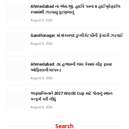
Ahmedabad ના એસ.જી. હાઈવે પરના ૪ હાઈપ્રોફાઈલ
સ્પામાંથી ઝડપાયું કૂટણખાનું
August 8, 2026
Gandhinagar માં શંકાસ્પદ ડુપ્લીકેટ ઘીની ફેક્ટરી ઝડપાઈ
August 8, 2026
Ahmedabad: ૩૬ હજારની લાંચ કેસમાં ચીફ ફાયર
ઓફિસરની ધરપકડ
August 8, 2026
અફઘાનિસ્તાને 2027 World Cup માટે પોતાનું સ્થાન
કન્ફર્મ કરી લીધું
August 8, 2026
Search