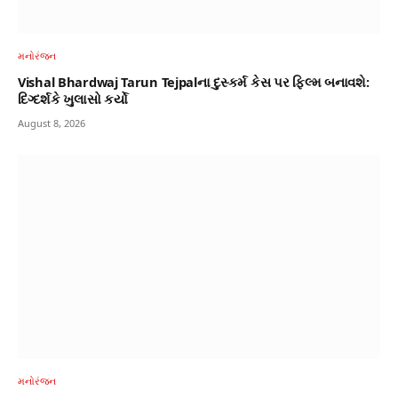
મનોરંજન
Vishal Bhardwaj Tarun Tejpalના દુસ્કર્મ કેસ પર ફિલ્મ બનાવશે:
દિગ્દર્શકે ખુલાસો કર્યો
August 8, 2026
મનોરંજન