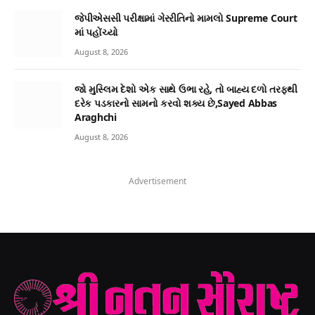
જેપીએસસી પરીક્ષામાં ગેરરીતિનો મામલો Supreme Court
માં પહોંચ્યો
August 8, 2026
જો મુસ્લિમ દેશો એક સાથે ઉભા રહે, તો બાહ્ય દળો તરફથી
દરેક પડકારનો સામનો કરવો શક્ય છે,Sayed Abbas
Araghchi
August 8, 2026
Advertisement