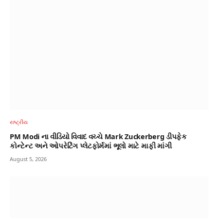
રાષ્ટ્રીય
PM Modi ના વીડિયો વિવાદ વચ્ચે Mark Zuckerberg ડીપફેક
કોન્ટેન્ટ અને ઓપરેટિંગ પ્લેટફોર્મમાં ભૂલો માટે માફી માંગી
August 5, 2026