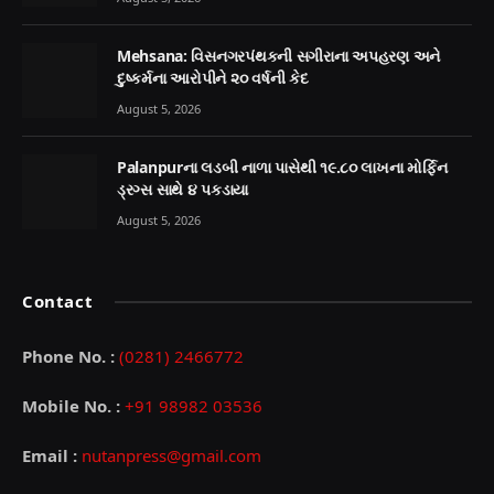
Mehsana: વિસનગરપંથકની સગીરાના અપહરણ અને
દુષ્કર્મના આરોપીને ૨૦ વર્ષની કેદ
August 5, 2026
Palanpurના લડબી નાળા પાસેથી ૧૯.૮૦ લાખના મોર્ફિન
ડ્રગ્સ સાથે ૪ પકડાયા
August 5, 2026
Contact
Phone No. :
(0281) 2466772
Mobile No. :
+91 98982 03536
Email :
nutanpress@gmail.com