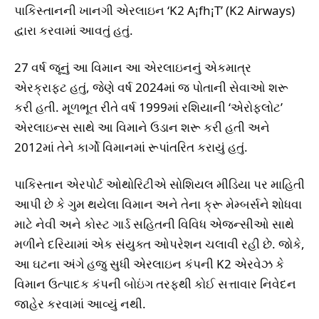
પાકિસ્તાનની ખાનગી એરલાઇન ‘K2 A¡fh¡T’ (K2 Airways)
દ્વારા કરવામાં આવતું હતું.
27 વર્ષ જૂનું આ વિમાન આ એરલાઇનનું એકમાત્ર
એરક્રાફ્ટ હતું, જેણે વર્ષ 2024માં જ પોતાની સેવાઓ શરૂ
કરી હતી. મૂળભૂત રીતે વર્ષ 1999માં રશિયાની ‘એરોફ્લોટ’
એરલાઇન્સ સાથે આ વિમાને ઉડાન શરૂ કરી હતી અને
2012માં તેને કાર્ગો વિમાનમાં રૂપાંતરિત કરાયું હતું.
પાકિસ્તાન એરપોર્ટ ઓથોરિટીએ સોશિયલ મીડિયા પર માહિતી
આપી છે કે ગુમ થયેલા વિમાન અને તેના ક્રૂ મેમ્બર્સને શોધવા
માટે નેવી અને કોસ્ટ ગાર્ડ સહિતની વિવિધ એજન્સીઓ સાથે
મળીને દરિયામાં એક સંયુક્ત ઓપરેશન ચલાવી રહી છે. જોકે,
આ ઘટના અંગે હજુ સુધી એરલાઇન કંપની K2 એરવેઝ કે
વિમાન ઉત્પાદક કંપની બોઇંગ તરફથી કોઈ સત્તાવાર નિવેદન
જાહેર કરવામાં આવ્યું નથી.