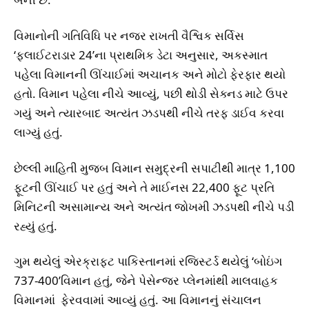
વિમાનોની ગતિવિધિ પર નજર રાખતી વૈશ્વિક સર્વિસ
‘ફ્લાઈટરાડાર 24’ના પ્રાથમિક ડેટા અનુસાર, અકસ્માત
પહેલા વિમાનની ઊંચાઈમાં અચાનક અને મોટો ફેરફાર થયો
હતો. વિમાન પહેલા નીચે આવ્યું, પછી થોડી સેક્નડ માટે ઉપર
ગયું અને ત્યારબાદ અત્યંત ઝડપથી નીચે તરફ ડાઈવ કરવા
લાગ્યું હતું.
છેલ્લી માહિતી મુજબ વિમાન સમુદ્રની સપાટીથી માત્ર 1,100
ફૂટની ઊંચાઈ પર હતું અને તે માઈનસ 22,400 ફૂટ પ્રતિ
મિનિટની અસામાન્ય અને અત્યંત જોખમી ઝડપથી નીચે પડી
રહ્યું હતું.
ગુમ થયેલું એરક્રાફ્ટ પાકિસ્તાનમાં રજિસ્ટર્ડ થયેલું ‘બોઇંગ
737-400’વિમાન હતું, જેને પેસેન્જર પ્લેનમાંથી માલવાહક
વિમાનમાં ફેરવવામાં આવ્યું હતું. આ વિમાનનું સંચાલન