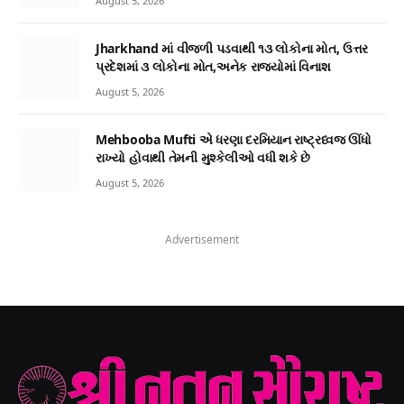
August 5, 2026
Jharkhand માં વીજળી પડવાથી ૧૩ લોકોના મોત, ઉત્તર
પ્રદેશમાં ૩ લોકોના મોત,અનેક રાજ્યોમાં વિનાશ
August 5, 2026
Mehbooba Mufti એ ધરણા દરમિયાન રાષ્ટ્રધ્વજ ઊંધો
રાખ્યો હોવાથી તેમની મુશ્કેલીઓ વધી શકે છે
August 5, 2026
Advertisement