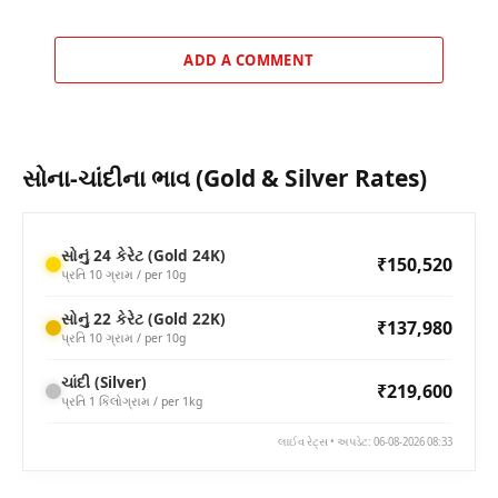
ADD A COMMENT
સોના-ચાંદીના ભાવ (Gold & Silver Rates)
સોનું 24 કેરેટ (Gold 24K)
₹150,520
પ્રતિ 10 ગ્રામ / per 10g
સોનું 22 કેરેટ (Gold 22K)
₹137,980
પ્રતિ 10 ગ્રામ / per 10g
ચાંદી (Silver)
₹219,600
પ્રતિ 1 કિલોગ્રામ / per 1kg
લાઈવ રેટ્સ • અપડેટ: 06-08-2026 08:33