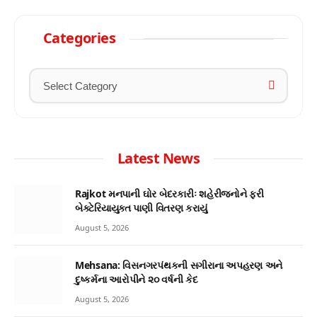
Categories
Latest News
Rajkot મનપાની ઘોર બેદરકારીઃ શહેરીજનોને ફરી
બેક્ટેરિયાયુક્ત પાણી વિતરણ કરાયું
August 5, 2026
Mehsana: વિસનગરપંથકની સગીરાના અપહરણ અને
દુષ્કર્મના આરોપીને ૨૦ વર્ષની કેદ
August 5, 2026