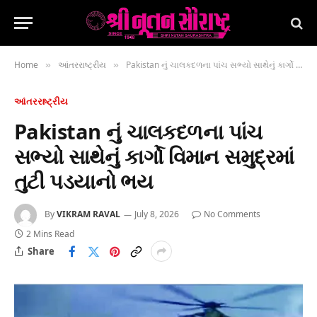
Home
આંતરરાષ્ટ્રીય
Pakistan નું ચાલકદળના પાંચ સભ્યો સાથેનું કાર્ગો વિમાન સમુદ્રમાં તુટી પડયાનો ભય
»
»
આંતરરાષ્ટ્રીય
Pakistan નું ચાલકદળના પાંચ
સભ્યો સાથેનું કાર્ગો વિમાન સમુદ્રમાં
તુટી પડયાનો ભય
By
VIKRAM RAVAL
July 8, 2026
No Comments
2 Mins Read
Share