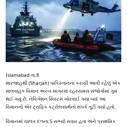
Islamabad તા.8
શારજાહથી (Sharjah) પાકિસ્તાનના કરાચી આવી રહેલું એક
માલવાહક વિમાન અરબ સાગરમાં રહસ્યમય સંજોગોમાં ગુમ
થઈ ગયું છે. નેવિગેશન સિસ્ટમ ખોરવાઈ ગયા બાદ આ
વિમાનનો એર ટ્રાફિક કંટ્રોલસાથેનો સંપર્ક તૂટી ગયો હતો.
વિમાનમાં ચાલક દળના 5 સભ્યો સવાર હતા અને પ્રાથમિક