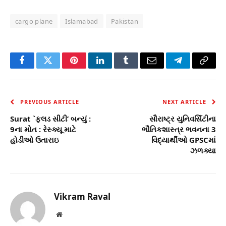
cargo plane
Islamabad
Pakistan
Facebook
Twitter
Pinterest
LinkedIn
Tumblr
Email
Telegram
Copy
Link
PREVIOUS ARTICLE
NEXT ARTICLE
Surat `ફલડ સીટી’ બન્યું :
સૌરાષ્ટ્ર યુનિવર્સિટીના
9ના મોત : રેસ્ક્યૂ માટે
ભૌતિકશાસ્ત્ર ભવનના 3
હોડીઓ ઉતારાઇ
વિદ્યાર્થીઓ GPSCમાં
ઝળક્યા
Vikram Raval
Website