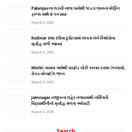
Palanpurના લડબી નાળા પાસેથી ૧૯.૮૦ લાખના મોર્ફિન
ડ્રગ્સ સાથે ૪ પકડાયા
August 5, 2026
Kodinar છારા દરિયા દુર્ઘટનામાં લાપતા બંને કિશોરોના
મૃતદેહ મળી આવ્યા
August 5, 2026
Morbi: સરાયા ગામેથી ઘરફોડ ચોરી કરનાર ઇસમ ઝડપાયો,
રોકડ-મોબાઈલ જપ્ત
August 5, 2026
Jamnagar નજીકના લહેર તળાવમાંથી નર્સિંગની
વિદ્યાર્થીનીનો મૃતદેહ મળતા અરેરાટી
August 5, 2026
Search