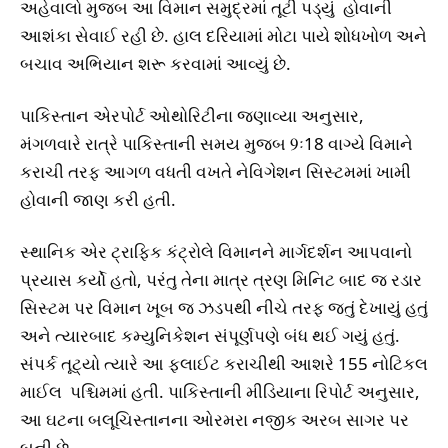
અહેવાલો મુજબ આ વિમાન સમુદ્રમાં તૂટી પડ્યું હોવાની
આશંકા સેવાઈ રહી છે. હાલ દરિયામાં મોટા પાયે શોધખોળ અને
બચાવ અભિયાન શરૂ કરવામાં આવ્યું છે.
પાકિસ્તાન એરપોર્ટ ઓથોરિટીના જણાવ્યા અનુસાર,
મંગળવારે રાત્રે પાકિસ્તાની સમય મુજબ 9ઃ18 વાગ્યે વિમાને
કરાચી તરફ આગળ વધતી વખતે નેવિગેશન સિસ્ટમમાં ખામી
હોવાની જાણ કરી હતી.
સ્થાનિક એર ટ્રાફિક કંટ્રોલે વિમાનને માર્ગદર્શન આપવાનો
પ્રયાસ કર્યો હતો, પરંતુ તેના માત્ર ત્રણ મિનિટ બાદ જ રડાર
સિસ્ટમ પર વિમાન ખૂબ જ ઝડપથી નીચે તરફ જતું દેખાયું હતું
અને ત્યારબાદ કમ્યુનિકેશન સંપૂર્ણપણે બંધ થઈ ગયું હતું.
સંપર્ક તૂટ્યો ત્યારે આ ફ્લાઈટ કરાચીથી આશરે 155 નોટિકલ
માઈલ પશ્ચિમમાં હતી. પાકિસ્તાની મીડિયાના રિપોર્ટ અનુસાર,
આ ઘટના બલૂચિસ્તાનના ઓરમરા નજીક અરબ સાગર પર
બની છે.