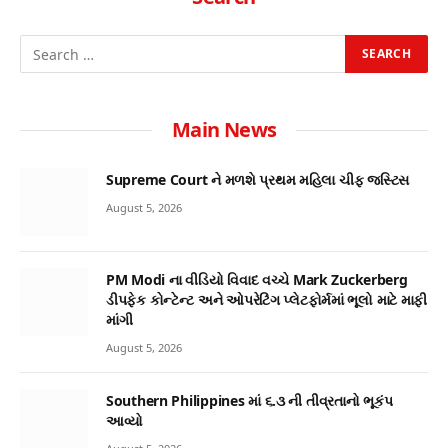
Main News
Supreme Court ને મળશે પ્રથમ મહિલા ચીફ જસ્ટિસ
August 5, 2026
PM Modi ના વીડિયો વિવાદ વચ્ચે Mark Zuckerberg
ડીપફેક કોન્ટેન્ટ અને ઓપરેટિંગ પ્લેટફોર્મમાં ભૂલો માટે માફી
માંગી
August 5, 2026
Southern Philippines માં ૬.૩ ની તીવ્રતાનો ભૂકંપ
આવ્યો