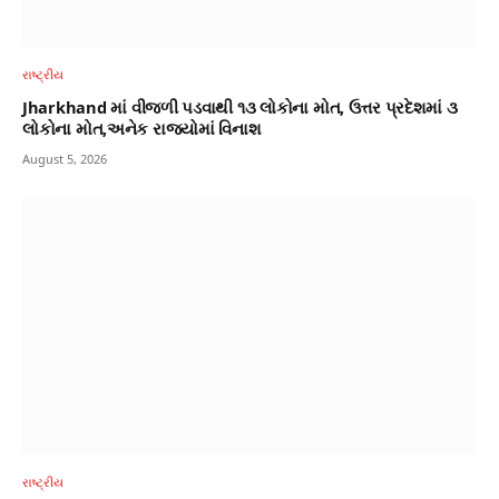
રાષ્ટ્રીય
Jharkhand માં વીજળી પડવાથી ૧૩ લોકોના મોત, ઉત્તર પ્રદેશમાં ૩
લોકોના મોત,અનેક રાજ્યોમાં વિનાશ
August 5, 2026
રાષ્ટ્રીય