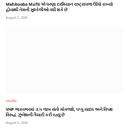
Mehbooba Mufti એ ધરણા દરમિયાન રાષ્ટ્રધ્વજ ઊંધો રાખ્યો
હોવાથી તેમની મુશ્કેલીઓ વધી શકે છે
August 5, 2026
રાષ્ટ્રીય
VHP ભારતભરમાં ૩.૫ લાખ સંતો મોકલશે, પપ્પુ યાદવ અને વિપક્ષ
વિરુદ્ધ ઝુંબેશની તૈયારી કરી રહ્યું છે
August 5, 2026