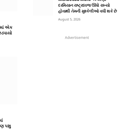
દરમિયાન રાષ્ટ્રધ્વજ ઊંધો રાખ્યો
હોવાથી તેમની મુશ્કેલીઓ વધી શકે છે
August 5, 2026
માં એક
 ઝડપાયો
Advertisement
ાં
પણ પશુ