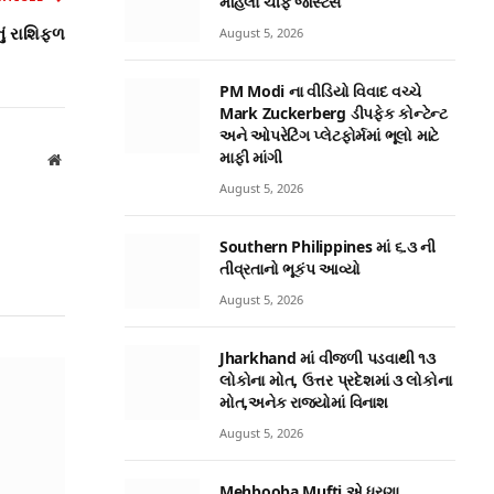
મહિલા ચીફ જસ્ટિસ
ું રાશિફળ
August 5, 2026
PM Modi ના વીડિયો વિવાદ વચ્ચે
Mark Zuckerberg ડીપફેક કોન્ટેન્ટ
અને ઓપરેટિંગ પ્લેટફોર્મમાં ભૂલો માટે
માફી માંગી
Website
August 5, 2026
Southern Philippines માં ૬.૩ ની
તીવ્રતાનો ભૂકંપ આવ્યો
August 5, 2026
Jharkhand માં વીજળી પડવાથી ૧૩
લોકોના મોત, ઉત્તર પ્રદેશમાં ૩ લોકોના
મોત,અનેક રાજ્યોમાં વિનાશ
August 5, 2026
Mehbooba Mufti એ ધરણા