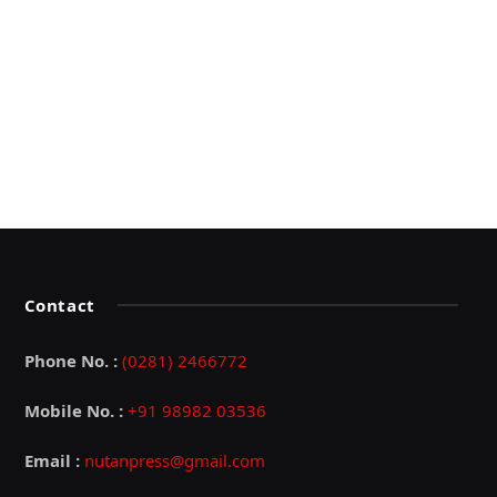
Contact
Phone No. :
(0281) 2466772
Mobile No. :
+91 98982 03536
Email :
nutanpress@gmail.com