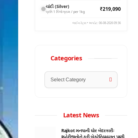
ચાંદી (Silver)
₹219,090
પ્રતિ 1 કિલોગ્રામ / per 1kg
લાઈવ રેટ્સ • અપડેટ: 06-08-2026 09:36
Categories
Latest News
Rajkot મનપાની ઘોર બેદરકારીઃ
શહેરીજનોને ફરી બેક્ટેરિયાયુક્ત પાણી