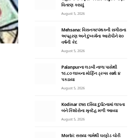
વિતરણ કરાયું
August 5, 2026
Mehsana: વિસનગરપંથકની સગીરાના
અપહરણ અને દુષ્કર્મના આરોપીને ૨૦
વર્ષની કેદ
August 5, 2026
Palanpurના લડબી નાળા પાસેથી
૧૯.૮૦ લાખના મોર્ફિન ડ્રગ્સ સાથે ૪
પકડાયા
August 5, 2026
Kodinar છારા દરિયા દુર્ઘટનામાં લાપતા
બંને કિશોરોના મૃતદેહ મળી આવ્યા
August 5, 2026
Morbi: સરાયા ગામેથી ઘરફોડ ચોરી