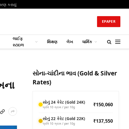
તરણ કરાયું
EPAPER
લાઈફ
શિક્ષણ
લેખ
ધાર્મિક
સ્ટાઇલ
સોના-ચાંદીના ભાવ (Gold & Silver
ાખના
Rates)
સોનું 24 કેરેટ (Gold 24K)
₹150,060
પ્રતિ 10 ગ્રામ / per 10g
સોનું 22 કેરેટ (Gold 22K)
₹137,550
પ્રતિ 10 ગ્રામ / per 10g