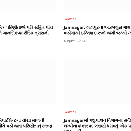
જામનગર
ક પરિણીતાએ પતિ સહિત પાંચ
Jamnagar: લાલપુરના આરબલુસ ગામ
 માનસિક-શારીરિક ત્રાસની
વાડીમાંથી ઇંગ્લિશ દારૂનો જંગી જથ્થો
August 5, 2026
જામનગર
ાર્ટમેન્ટના ચોથા માળની
Jamnagarમાં પશુપાલન વિભાગના સર્વેમ
ીચે પડી જતાં પરિણીતાનું કરુણ
લમ્પીના શંકાસ્પદ લક્ષણો ધરાવતું એક 