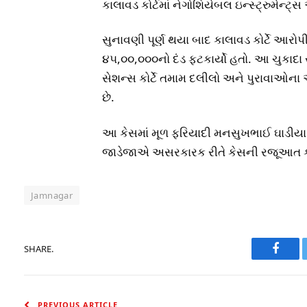
કાલાવડ કોર્ટમાં નેગોશિયેબલ ઇન્સ્ટ્રુમેન્ટ
સુનાવણી પૂર્ણ થયા બાદ કાલાવડ કોર્ટે આરો
૪૫,૦૦,૦૦૦નો દંડ ફટકાર્યો હતો. આ ચુકાદ
સેશન્સ કોર્ટે તમામ દલીલો અને પુરાવાઓના
છે.
આ કેસમાં મૂળ ફરિયાદી મનસુખભાઈ ઘાડીયા ત
જાડેજાએ અસરકારક રીતે કેસની રજૂઆત ક
Jamnagar
SHARE.
Faceb
PREVIOUS ARTICLE