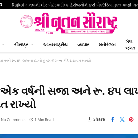
G
Rajkot મનપાની ઘોર બેદરકારીઃ શહેરીજનોને ફરી બેક્ટેરિયાયુક્ત પાણી વિ
ખેલ
સૌરાષ્ટ્ર
આંતરરાષ્ટ્રીય
વ્યાપાર
મનોરંજન
જગત
જા અને રૂ. ૪૫ લાખના દંડનો હુકમ સેશન્સ કોર્ટે યથાવત રાખ્યો
ં એક વર્ષની સજા અને રૂ. ૪૫ લ
વત રાખ્યો
Share
No Comments
1 Min Read