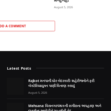
મળ્યું નહીં
August 5, 2026
DD A COMMENT
Latest Posts
Rajkot મનપાની ઘોર બેદરકારીઃ શહેરીજનોને ફરી
બેક્ટેરિયાયુક્ત પાણી વિતરણ કરાયું
August 5, 2026
Mehsana: વિસનગરપંથકની સગીરાના અપહરણ અને
દુષ્કર્મના આરોપીને ૨૦ વર્ષની કેદ