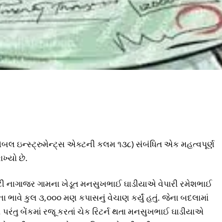
યેબલ ઇન્સ્ટ્રુમેન્ટ્‌સ એક્ટની કલમ ૧૩૮) સંબંધિત એક મહત્વપૂર્ણ
ખ્યો છે.
ટી નાગાજર ગામના ખેડૂત મનસુખભાઈ ઘાડીયાએ વેપારી રમેશભાઈ
 ભાવે કુલ ૩,૦૦૦ મણ કપાસનું વેચાણ કર્યું હતું. જેના બદલામાં
પરંતુ બેંકમાં રજૂ કરતાં ચેક રિટર્ન થતા મનસુખભાઈ ઘાડીયાએ