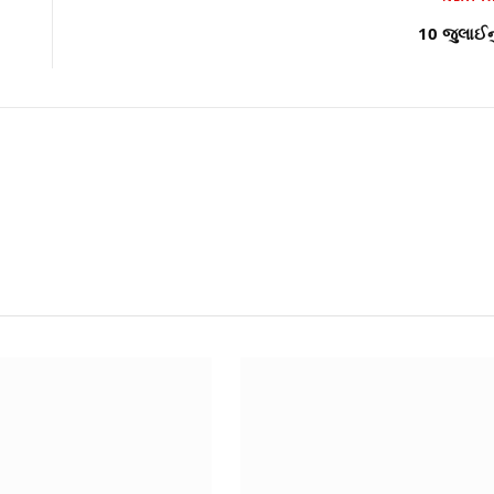
10 જુલાઈન