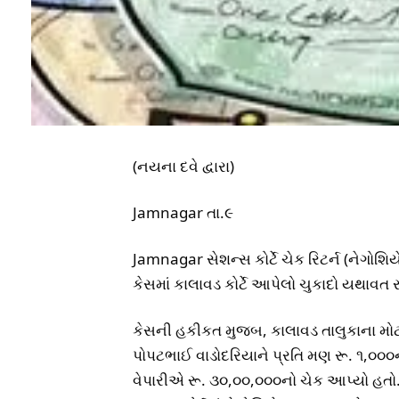
(નયના દવે દ્વારા)
Jamnagar તા.૯
Jamnagar સેશન્સ કોર્ટે ચેક રિટર્ન (નેગોશિ
કેસમાં કાલાવડ કોર્ટે આપેલો ચુકાદો યથાવત રા
કેસની હકીકત મુજબ, કાલાવડ તાલુકાના મો
પોપટભાઈ વાડોદરિયાને પ્રતિ મણ રૂ. ૧,૦૦૦ના
વેપારીએ રૂ. ૩૦,૦૦,૦૦૦નો ચેક આપ્યો હતો. 