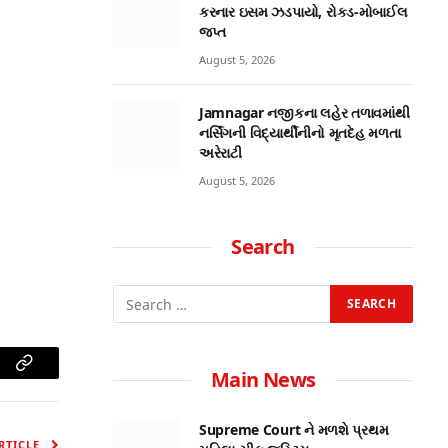
કરનાર ઇસમ ઝડપાયો, રોકડ-મોબાઈલ
જપ્ત
August 5, 2026
Jamnagar નજીકના લહેર તળાવમાંથી
નર્સિંગની વિદ્યાર્થીનીનો મૃતદેહ મળતા
અરેરાટી
August 5, 2026
Search
Main News
am
Copy
Link
Supreme Court ને મળશે પ્રથમ
RTICLE