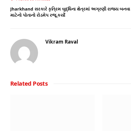
Jharkhand સરકારે કૃત્રિમ બુદ્ધિના ક્ષેત્રમાં અગ્રણી રાજ્ય બનવા
માટેનો પોતાનો રોડમેપ રજૂ કર્યો
Vikram Raval
Related
Posts