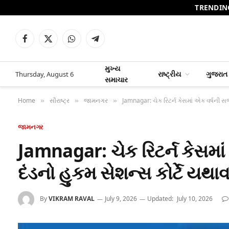
TRENDIN
Facebook
X
WhatsApp
Telegram
(Twitter)
મુખ્ય
રાષ્ટ્રીય
ગુજરાત
Thursday, August 6
સમાચાર
Home
સૌરાષ્ટ્ર
જામનગર
Jamnagar: ચેક રિટર્ન કેસમાં એક વર્ષની સ
»
»
»
જામનગર
Jamnagar: ચેક રિટર્ન કેસમા
દંડનો હુકમ સેશન્સ કોર્ટે યથા
By
VIKRAM RAVAL
July 9, 2026
Updated:
July 10, 2026