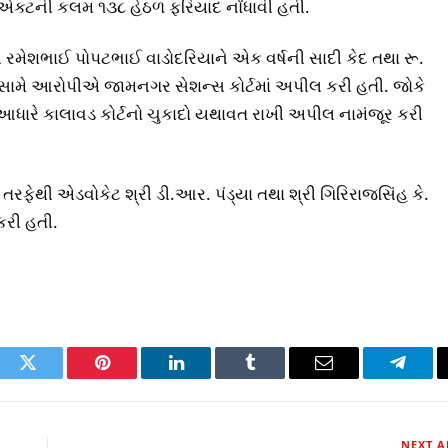
્‌સ એક્ટની કલમ ૧૩૮ હેઠળ ફરિયાદ નોંધાવી હતી.
પી રમેશભાઈ પોપટભાઈ વાડોદરિયાને એક વર્ષની સાદી કેદ તથા રૂ.
ા સામે આરોપીએ જામનગર સેશન્સ કોર્ટમાં અપીલ કરી હતી. જોકે
 આધારે કાલાવડ કોર્ટનો ચુકાદો યથાવત રાખી અપીલ નામંજૂર કરી
રફેથી એડવોકેટ શ્રી ડી.આર. પંડ્યા તથા શ્રી ગિરિરાજસિંહ કે.
રી હતી.
ook
Twitter
Pinterest
LinkedIn
Tumblr
Email
Telegr
NEXT A