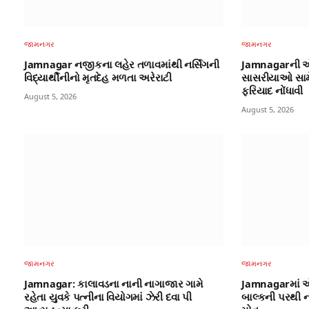
જામનગર
જામનગર
Jamnagar નજીકના લહેર તળાવમાંથી નર્સિંગની
Jamnagarની એ
વિદ્યાર્થીનીનો મૃતદેહ મળતા અરેરાટી
સાસરીયાઓ સામે
ફરિયાદ નોંધાવી
August 5, 2026
August 5, 2026
જામનગર
જામનગર
Jamnagar: કાલાવડના નાની નાગાજાર ગામે
Jamnagarમાં એપ
રહેતા યુવકે પત્નીના વિયોગમાં ઝેરી દવા પી
બાલ્કની પરથી ન