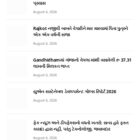
પ્રયાસ
August 6, 2026
Rajkot નજીવી બાબતે વેપારીને માર મારવામાં પિતા પુત્રને
એક એક વર્ષની સજા
August 6, 2026
Gandhidhamમાં ગાંજાનો વેપલા માંથી વસાવેલી રૂ 37.31
લાખની મિલકત જપ્ત
August 6, 2026
યુએન સસ્ટેનેબલ ડેવલપમેન્ટ ગોલ્સ રિપોર્ટ 2026
August 6, 2026
ફેક ન્યૂઝ અને ડીપફેક્સનો વધતો ખતરો: સત્ય હવે ફક્ત
કાયદા દ્વારા નહીં, પરંતુ ટેકનોલોજી, જવાબદાર
August 6, 2026