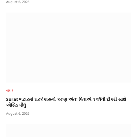
August 6, 2026
સુરત
Surat ભટારમાં ઘરકંકાસનો કરુણ અંતઃ પિતાએ ૧ વર્ષની દીકરી સાથે
એસિડ પીધું
August 6, 2026