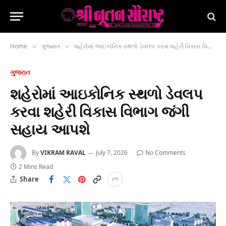
Home
ગુજરાત
શહેરોમાં આઇકોનિક સ્થળો ડેવલપ કરવા શહેરી વિકાસ વિભાગ જંગી સહાય આપશે
»
»
ગુજરાત
શહેરોમાં આઇકોનિક સ્થળો ડેવલપ
કરવા શહેરી વિકાસ વિભાગ જંગી
સહાય આપશે
By
VIKRAM RAVAL
July 7, 2026
No Comments
2 Mins Read
Share