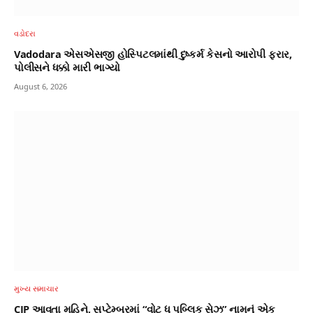
વડોદરા
Vadodara એસએસજી હોસ્પિટલમાંથી દુષ્કર્મ કેસનો આરોપી ફરાર,
પોલીસને ધક્કો મારી ભાગ્યો
August 6, 2026
મુખ્ય સમાચાર
CJP આવતા મહિને, સપ્ટેમ્બરમાં “વોટ ધ પબ્લિક સેઝ” નામનું એક