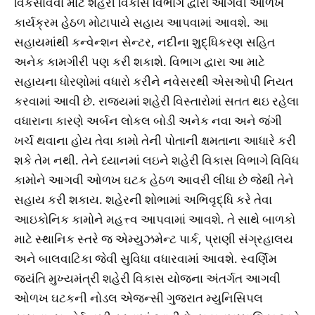
વિકસાવવા માટે શહેરી વિકાસ વિભાગ દ્વારા આગવી ઓળખ
કાર્યક્રમ હેઠળ મોટાપાયે સહાય આપવામાં આવશે. આ
સહાયમાંથી કન્વેન્શન સેન્ટર, નદીના શુદ્ધિકરણ સહિત
અનેક કામગીરી પણ કરી શકાશે. વિભાગ દ્વારા આ માટે
સહાયના ધોરણોમાં વધારો કરીને નવેસરથી એસઓપી નિયત
કરવામાં આવી છે. રાજ્યમાં શહેરી વિસ્તારોમાં સતત થઇ રહેલા
વધારાના કારણે અર્બન લોકલ બોડી અનેક નવા અને જંગી
ખર્ચ થવાના હોય તેવા કામો તેની પોતાની ક્ષમતાના આધારે કરી
શકે તેમ નથી. તેને ધ્યાનમાં લઇને શહેરી વિકાસ વિભાગે વિવિધ
કામોને આગવી ઓળખ ઘટક હેઠળ આવરી લીધા છે જેથી તેને
સહાય કરી શકાય. શહેરની શોભામાં અભિવૃદ્ધિ કરે તેવા
આઇકોનિક કામોને મહત્ત્વ આપવામાં આવશે. તે સાથે બાળકો
માટે સ્થાનિક સ્તરે જ એમ્યુઝમેન્ટ પાર્ક, પ્રાણી સંગ્રહાલય
અને બાલવાટિકા જેવી સુવિધા વધારવામાં આવશે. સ્વર્ણિમ
જયંતિ મુખ્યમંત્રી શહેરી વિકાસ યોજના અંતર્ગત આગવી
ઓળખ ઘટકની નોડલ એજન્સી ગુજરાત મ્યુનિસિપલ