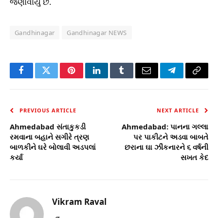
જણાવાયું છે.
Gandhinagar
Gandhinagar NEWS
Facebook
Twitter
Pinterest
LinkedIn
Tumblr
Email
Telegram
Copy
Link
PREVIOUS ARTICLE
NEXT ARTICLE
Ahmedabad સંતાકુકડી
Ahmedabad: પાનના ગલ્લા
રમવાના બહાને સગીરે ત્રણ
પર પાકીટને અડવા બાબતે
બાળકીને ઘરે બોલાવી અડપલાં
છરાના ઘા ઝીંકનારને ૬ વર્ષની
કર્યા
સખત કેદ
Vikram Raval