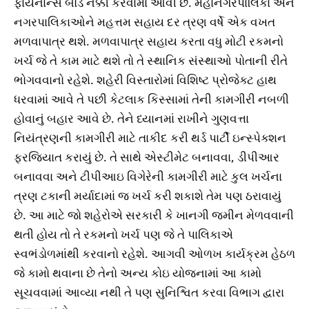
ફાયનાન્સ બોર્ડ નક્કી કરવામાં આવી છે. મહાનગરપાલિકા અને
નગરપાલિકાઓને મહત્તમ સહાય દર ત્રણ વર્ષે એક વખત
મળવાપાત્ર થશે. મળવાપાત્ર સહાય કરતા વધુ મોટી રકમનો
ખર્ચ જે તે કામ માટે થશે તો તે સ્થાનિક સંસ્થાઓ પોતાની રીતે
ભોગવવાનો રહેશે. શહેરી વિસ્તારોમાં વિશિષ્ટ પ્રોજેક્ટ હાથ
ધરવામાં આવે તે પછી કેટલાક કિસ્સામાં તેની કામગીરી નબળી
હોવાનું બહાર આવે છે. તેને ધ્યાનમાં રાખીને ગુણવત્તા
નિયંત્રણની કામગીરી માટે તાકીદ કરી થર્ડ પાર્ટી ઇન્સ્પેક્શન
ફરજિયાત કરાયું છે. તે સાથે એસ્ટીમેટ બનાવવા, ડીપીઆર
બનાવવા અને ટીપીઆઇ વિગેરેની કામગીરી માટે કુલ ખર્ચના
ત્રણ ટકાની મર્યાદામાં જ ખર્ચ કરી શકાશે તેમ પણ ઠરાવાયું
છે. આ માટે જો શહેરોએ સરકારી કે ખાનગી જમીન મેળવવાની
થતી હોય તો તે રકમનો ખર્ચ પણ જે તે પાલિકાએ
સ્વભંડોળમાંથી કરવાનો રહેશે. આગવી ઓળખ કાર્યક્રમ હેઠળ
જે કામો થવાના છે તેનો અન્ય કોઇ યોજનામાં આ કામો
સૂચવવામાં આવ્યા નથી તે પણ સુનિશ્વિત કરવા વિભાગ દ્વારા