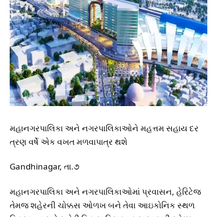
મહાનગરપાલિકા અને નગરપાલિકાઓને મહત્તમ સહાય દર
ત્રણ વર્ષે એક વખત મળવાપાત્ર થશે
Gandhinagar, તા.૭
મહાનગરપાલિકા અને નગરપાલિકાઓમાં પ્રવાસન, હેરિટેજ
તેમજ શહેરની ચોક્કસ ઓળખ બને તેવા આઇકોનિક સ્થળ