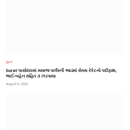
સુરત
Surat પાસોદરામાં મસાજ પાર્લરની આડમાં સેક્સ રેકેટનો પર્દાફાશ,
ભાઈ-બહેન સહિત ૩ ઝડપાયા
August 6, 2026