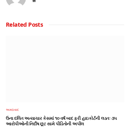
Website
Related
Posts
અમદાવાદ
ઉના દલિત અત્યાચાર કેસમાં ૧૦ વર્ષ બાદ ફરી હાઇકોર્ટની લડતઃ ૩૫
આરોપીઓની નિર્દોષ છૂટ સામે પીડિતોની અપીલ