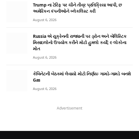
Trump ના ટેરિફ પર ચીને તીવ્ર પ્રતિક્રિયા આપી, છ
અમેરિકન કંપનીઓને બ્લેકલિસ્ટ કરી
August 6, 2026
Russia એ યુક્રેનની રાજધાની પર ડ્રોન અને બેલિસ્ટિક
મિસાઇલોનો ઉપયોગ કરીને મોટો હુમલો કર્યો; ૯ લોકોના
મોત
August 6, 2026
કેબિનેટની બેઠકમાં લેવાયો મોટો નિર્ણયઃ ગામડે-ગામડે બનશે
Gas
August 6, 2026
Advertisement