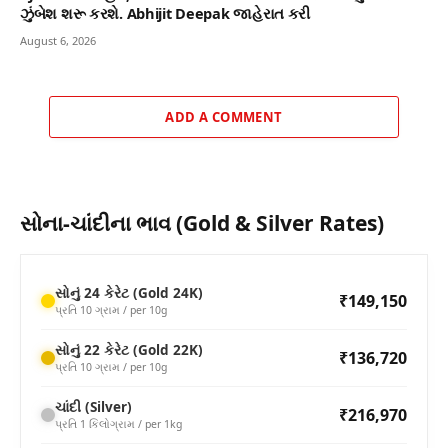
ઝુંબેશ શરૂ કરશે. Abhijit Deepak જાહેરાત કરી
August 6, 2026
ADD A COMMENT
સોના-ચાંદીના ભાવ (Gold & Silver Rates)
સોનું 24 કેરેટ (Gold 24K)
₹149,150
પ્રતિ 10 ગ્રામ / per 10g
સોનું 22 કેરેટ (Gold 22K)
₹136,720
પ્રતિ 10 ગ્રામ / per 10g
ચાંદી (Silver)
₹216,970
પ્રતિ 1 કિલોગ્રામ / per 1kg