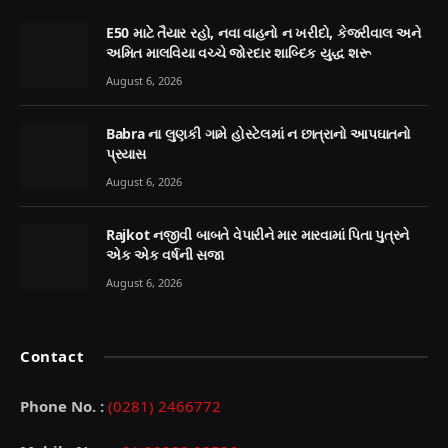
E50 માટે તૈયાર રહો, નવા વાહનો ન ખરીદો, કેજરીવાલ અને
અમિત માલવિયા વચ્ચે જોરદાર શાબ્દિક યુદ્ધ શરૂ
August 6, 2026
Babra ના લુણકી ગામે હોસ્ટેલમાં ન છાત્રાનો આપઘાતનો
પ્રયાસ
August 6, 2026
Rajkot નજીવી બાબતે વેપારીને માર મારવામાં પિતા પુત્રને
એક એક વર્ષની સજા
August 6, 2026
Contact
Phone No. :
(0281) 2466772