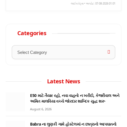
લાઈવ રેટ્સ • અપડેટ: 07-08-2026 01:01
Categories
Latest News
E50 માટે તૈયાર રહો, નવા વાહનો ન ખરીદો, કેજરીવાલ અને
અમિત માલવિયા વચ્ચે જોરદાર શાબ્દિક યુદ્ધ શરૂ
August 6, 2026
Babra ના લુણકી ગામે હોસ્ટેલમાં ન છાત્રાનો આપઘાતનો