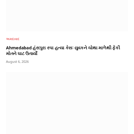
અમદાવાદ
Ahmedabad હંસપુરા સ્પા હત્યા કેસઃ યુવકને ચોથા માળેથી ફેંકી
મોતને ઘાટ ઉતાર્યો
August 6, 2026