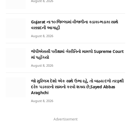
August 8, 2026
Gujarat ના ૧૦ જિલ્લામાં વીજળીના કડાકા-ભડાકા સાથે
વરસાદની આગાહી
August 8, 2026
જેપીએસસી પરીક્ષામાં ગેરરીતિનો મામલો Supreme Court
માં પહોંચ્યો
August 8, 2026
જો મુસ્લિમ દેશો એક સાથે ઉભા રહે, તો બાહ્ય દળો તરફથી
દરેક પડકારનો સામનો કરવો શક્ય છે,Sayed Abbas
Araghchi
August 8, 2026
Advertisement