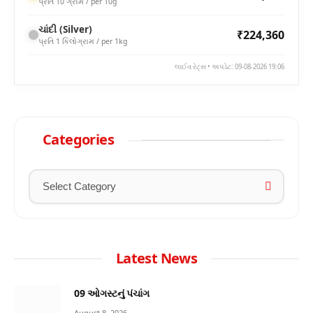
પ્રતિ 10 ગ્રામ / per 10g
ચાંદી (Silver)
₹224,360
પ્રતિ 1 કિલોગ્રામ / per 1kg
લાઈવ રેટ્સ • અપડેટ: 09-08-2026 19:06
Categories
Latest News
09 ઓગસ્ટનું પંચાંગ
August 8, 2026