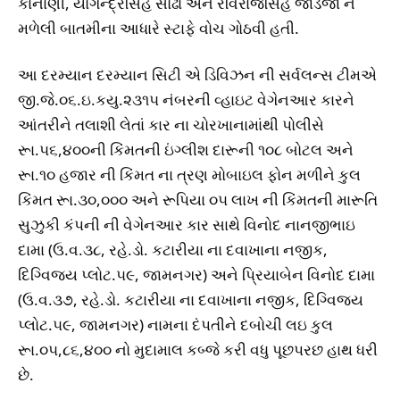
કાનાણી, યોગેન્દ્રસિંહ સોઢા અને રવિરાજસિંહ જાડેજા ને
મળેલી બાતમીના આધારે સ્ટાફે વોચ ગોઠવી હતી.
આ દરમ્યાન દરમ્યાન સિટી એ ડિવિઝન ની સર્વલન્સ ટીમએ
જી.જે.૦૬.ઇ.કયુ.૨૩૧૫ નંબરની વ્હાઇટ વેગેનઆર કારને
આંતરીને તલાશી લેતાં કાર ના ચોરખાનામાંથી પોલીસે
રૂા.૫૬,૪૦૦ની કિંમતની ઇંગ્લીશ દારૂની ૧૦૮ બોટલ અને
રૂા.૧૦ હજાર ની કિંમત ના ત્રણ મોબાઇલ ફોન મળીને કુલ
કિંમત રૂા.૩૦,૦૦૦ અને રૂપિયા ૦૫ લાખ ની કિંમતની મારૂતિ
સુઝુકી કંપની ની વેગેનઆર કાર સાથે વિનોદ નાનજીભાઇ
દામા (ઉ.વ.૩૮, રહે.ડો. કટારીયા ના દવાખાના નજીક,
દિગ્વિજય પ્લોટ.૫૯, જામનગર) અને પ્રિયાબેન વિનોદ દામા
(ઉ.વ.૩૭, રહે.ડો. કટારીયા ના દવાખાના નજીક, દિગ્વિજય
પ્લોટ.૫૯, જામનગર) નામના દંપતીને દબોચી લઇ કુલ
રૂા.૦૫,૮૬,૪૦૦ નો મુદામાલ કબ્જે કરી વધુ પૂછપરછ હાથ ધરી
છે.