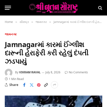
Home
સૌરાષ્ટ્ર
જામનગર
Jamnagarમાં કારમાં ઈંગ્લીશ દારૂની હેરાફેરી કરી રહેલું દંપતી ઝડપાયું
»
»
»
જામનગર
Jamnagarમાં કારમાં ઈંગ્લીશ
દારૂની હેરાફેરી કરી રહેલું દંપતી
ઝડપાયું
By
VIKRAM RAVAL
July 8, 2026
No Comments
1 Min Read
Share