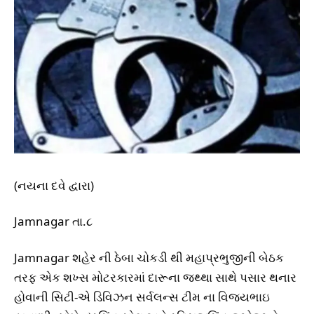
(નયના દવે દ્વારા)
Jamnagar તા.૮
Jamnagar શહેર ની ઠેબા ચોકડી થી મહાપ્રભુજીની બેઠક
તરફ એક શખ્સ મોટરકારમાં દારૂના જથ્થા સાથે પસાર થનાર
હોવાની સિટી-એ ડિવિઝન સર્વલન્સ ટીમ ના વિજયભાઇ