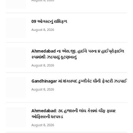
09 ઓગસ્ટનું રાશિફળ
August 8, 2026
Ahmedabad ના એસ.જી. હાઈવે પરના ૪ હાઈપ્રોફાઈલ
સ્પામાંથી ઝડપાયું કૂટણખાનું
August 8, 2026
Gandhinagar માં શંકાસ્પદ ડુપ્લીકેટ ઘીની ફેક્ટરી ઝડપાઈ
August 8, 2026
Ahmedabad: ૩૬ હજારની લાંચ કેસમાં ચીફ ફાયર
ઓફિસરની ધરપકડ
August 8, 2026