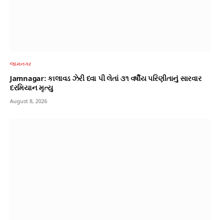
જામનગર
Jamnagar: કાલાવડ ઝેરી દવા પી લેતાં ૩૧ વર્ષીય પરિણીતાનું સારવાર
દરમિયાન મૃત્યુ
August 8, 2026