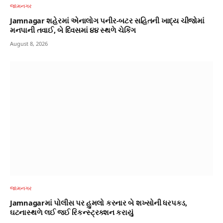
જામનગર
Jamnagar શહેરમાં એનાલોગ પનીર-બટર સહિતની ખાદ્ય ચીજોમાં
મનપાની તવાઈ, બે દિવસમાં ૪૪ સ્થળે ચેકિંગ
August 8, 2026
જામનગર
Jamnagarમાં પોલીસ પર હુમલો કરનાર બે શખ્સોની ધરપકડ,
ઘટનાસ્થળે લઈ જઈ રિકન્સ્ટ્રક્શન કરાયું