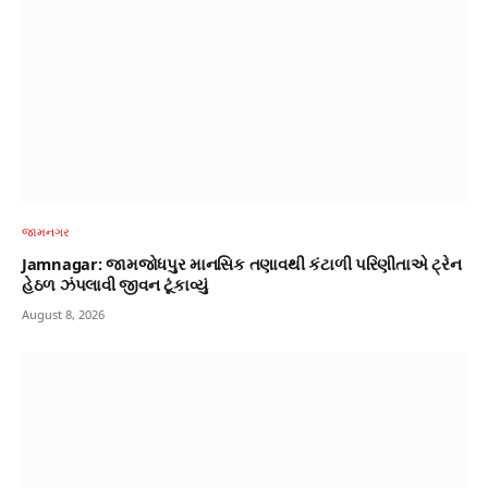
જામનગર
Jamnagar: જામજોધપુર માનસિક તણાવથી કંટાળી પરિણીતાએ ટ્રેન
હેઠળ ઝંપલાવી જીવન ટૂંકાવ્યું
August 8, 2026