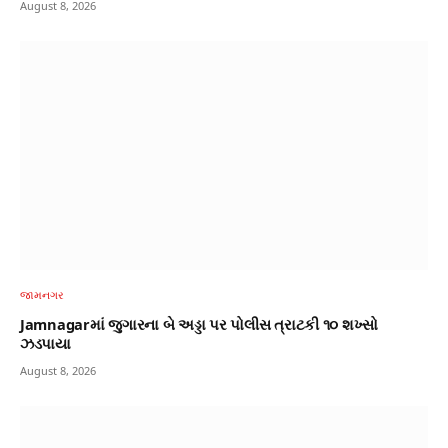
August 8, 2026
જામનગર
Jamnagarમાં જુગારના બે અડ્ડા પર પોલીસ ત્રાટકી ૧૦ શખ્સો
ઝડપાયા
August 8, 2026