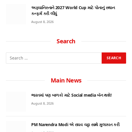
અફઘાનિસ્તાને 2027 World Cup માટે પોતાનું સ્થાન
કન્ફર્મ કરી લીધું
August 8, 2026
Search
Main News
ભારતમાં પણ બાળકો માટે Social media બૅન થશે!
August 8, 2026
PM Narendra Modi એ રાઘવ ચઢ્ઢા સાથે મુલાકાત કરી