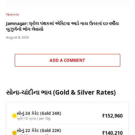
જામનગર
Jamnagar: ધ્રોલ પંથકમાં એક્ટિવા આડે ગાય ઉતરતાં ૬૦ વર્ષીય
બુઝુર્ગનો ભોગ લેવાયો
August 8, 2026
ADD A COMMENT
સોના-ચાંદીના ભાવ (Gold & Silver Rates)
સોનું 24 કેરેટ (Gold 24K)
₹152,960
પ્રતિ 10 ગ્રામ / per 10g
સોનું 22 કેરેટ (Gold 22K)
₹140,210