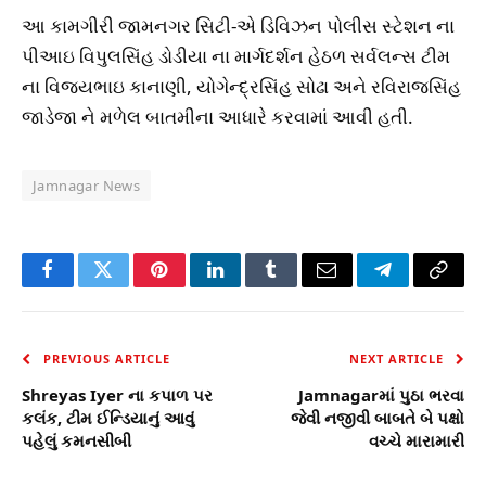
આ કામગીરી જામનગર સિટી-એ ડિવિઝન પોલીસ સ્ટેશન ના
પીઆઇ વિપુલસિંહ ડોડીયા ના માર્ગદર્શન હેઠળ સર્વલન્સ ટીમ
ના વિજયભાઇ કાનાણી, યોગેન્દ્રસિંહ સોઢા અને રવિરાજસિંહ
જાડેજા ને મળેલ બાતમીના આધારે કરવામાં આવી હતી.
Jamnagar News
Facebook
Twitter
Pinterest
LinkedIn
Tumblr
Email
Telegram
Copy
Link
PREVIOUS ARTICLE
NEXT ARTICLE
Shreyas Iyer ના કપાળ પર
Jamnagarમાં પુઠા ભરવા
કલંક, ટીમ ઈન્ડિયાનું આવું
જેવી નજીવી બાબતે બે પક્ષો
પહેલું કમનસીબી
વચ્ચે મારામારી