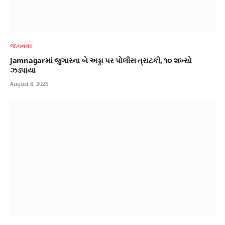
જામનગર
Jamnagarમાં જુગારના બે અડ્ડા પર પોલીસ ત્રાટકી, ૧૦ શખ્સો
ઝડપાયા
August 8, 2026