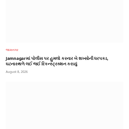
જામનગર
Jamnagarમાં પોલીસ પર હુમલો કરનાર બે શખ્સોની ધરપકડ,
ઘટનાસ્થળે લઈ જઈ રિકન્સ્ટ્રક્શન કરાયું
August 8, 2026