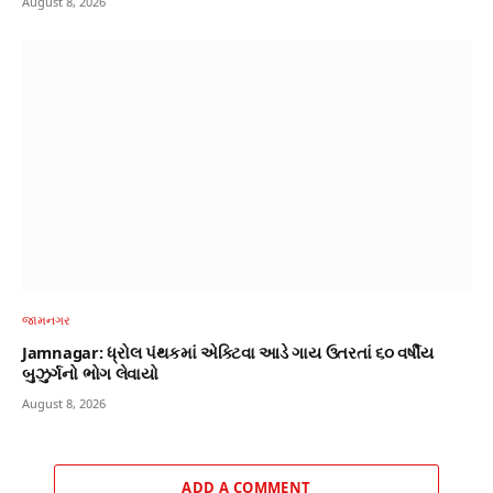
August 8, 2026
જામનગર
Jamnagar: ધ્રોલ પંથકમાં એક્ટિવા આડે ગાય ઉતરતાં ૬૦ વર્ષીય
બુઝુર્ગનો ભોગ લેવાયો
August 8, 2026
ADD A COMMENT