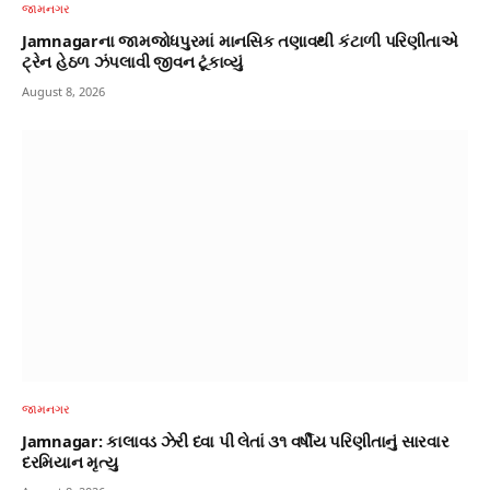
જામનગર
Jamnagarના જામજોધપુરમાં માનસિક તણાવથી કંટાળી પરિણીતાએ
ટ્રેન હેઠળ ઝંપલાવી જીવન ટૂંકાવ્યું
August 8, 2026
જામનગર
Jamnagar: કાલાવડ ઝેરી દવા પી લેતાં ૩૧ વર્ષીય પરિણીતાનું સારવાર
દરમિયાન મૃત્યુ