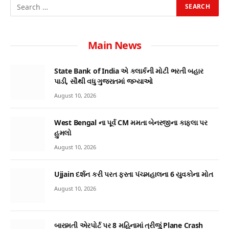
Main News
State Bank of India એ ક્લાર્કની મોટી ભરતી બહાર
પાડી, સૌથી વધુ ગુજરાતમાં જગ્યાઓ
August 10, 2026
West Bengal ના પૂર્વ CM મમતા બેનરજીના કાફલા પર
હુમલો
August 10, 2026
Ujjain દર્શન કરી પરત ફરતા પંચમહાલના 6 યુવકોના મોત
August 10, 2026
બારામતી એરપોર્ટ પર 8 મહિનામાં ત્રીજું Plane Crash