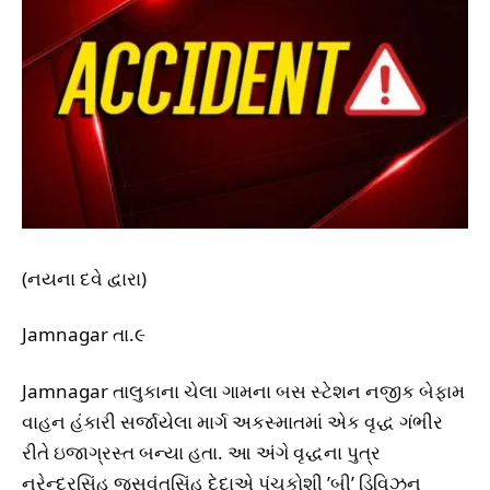
(નયના દવે દ્વારા)
Jamnagar તા.૯
Jamnagar તાલુકાના ચેલા ગામના બસ સ્ટેશન નજીક બેફામ
વાહન હંકારી સર્જાયેલા માર્ગ અકસ્માતમાં એક વૃદ્ધ ગંભીર
રીતે ઇજાગ્રસ્ત બન્યા હતા. આ અંગે વૃદ્ધના પુત્ર
નરેન્દ્રસિંહ જસવંતસિંહ દેદાએ પંચકોશી ’બી’ ડિવિઝન