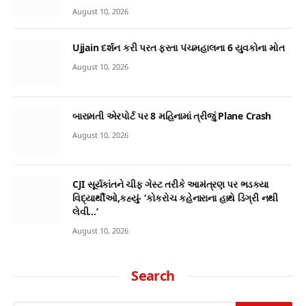
August 10, 2026
Ujjain દર્શન કરી પરત ફરતા પંચમહાલના 6 યુવકોના મોત
August 10, 2026
બારામતી એરપોર્ટ પર 8 મહિનામાં ત્રીજું Plane Crash
August 10, 2026
CJI સૂર્યકાંતને ચીફ ગેસ્ટ તરીકે આમંત્રણ પર ભડક્યા
વિદ્યાર્થીઓ,કહ્યું- ‘કોકરોચ કહેનારાના હાથે ડિગ્રી નથી
લેવી…’
August 10, 2026
Search