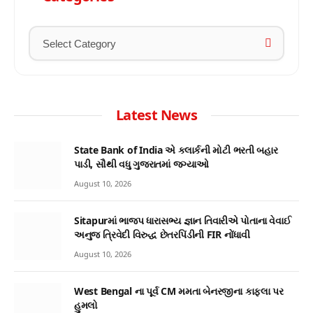
Latest News
State Bank of India એ ક્લાર્કની મોટી ભરતી બહાર
પાડી, સૌથી વધુ ગુજરાતમાં જગ્યાઓ
August 10, 2026
Sitapurમાં ભાજપ ધારાસભ્ય જ્ઞાન તિવારીએ પોતાના વેવાઈ
અનુજ ત્રિવેદી વિરુદ્ધ છેતરપિંડીની FIR નોંધાવી
August 10, 2026
West Bengal ના પૂર્વ CM મમતા બેનરજીના કાફલા પર
હુમલો