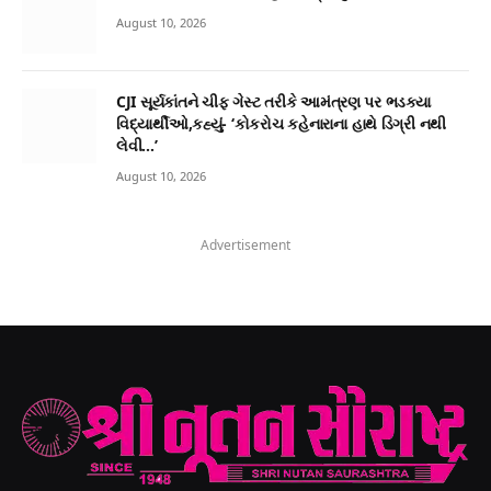
August 10, 2026
CJI સૂર્યકાંતને ચીફ ગેસ્ટ તરીકે આમંત્રણ પર ભડક્યા
વિદ્યાર્થીઓ,કહ્યું- ‘કોકરોચ કહેનારાના હાથે ડિગ્રી નથી
લેવી…’
August 10, 2026
Advertisement