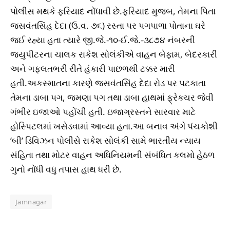
પોલીસ મથકે ફરિયાદ નોંધાવી છે.ફરિયાદ મુજબ, તેમના પિતા
જસવંતસિંહ દેદા (ઉ.વ. ૭૬) રસ્તા પર પગપાળા પોતાના ઘરે
જઈ રહ્યા હતા ત્યારે જી.જે.-૧૦-ઈ.જે.-૩૮૭૪ નંબરની
જ્યુપીટરના ચાલક રાકેશ સોલંકીએ વાહન બેફામ, બેદરકારી
અને ગફલતભરી રીતે હંકારી પાછળથી ટક્કર મારી
હતી.અકસ્માતના કારણે જસવંતસિંહ દેદા રોડ પર પટકાતા
તેમના ડાબા પગ, જમણા પગ તથા ડાબા હાથમાં ફ્રેક્ચર જેવી
ગંભીર ઇજાઓ પહોંચી હતી. ઇજાગ્રસ્તને સારવાર માટે
હોસ્પિટલમાં ખસેડવામાં આવ્યા હતા.આ બનાવ અંગે પંચકોશી
’બી’ ડિવિઝન પોલીસે રાકેશ સોલંકી સામે ભારતીય ન્યાય
સંહિતા તથા મોટર વાહન અધિનિયમની સંબંધિત કલમો હેઠળ
ગુનો નોંધી વધુ તપાસ હાથ ધરી છે.
Jamnagar