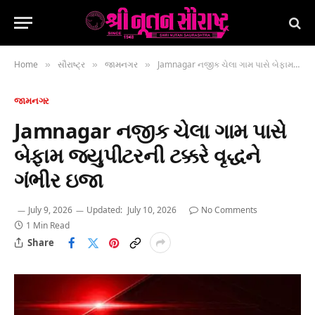
Home
સૌરાષ્ટ્ર
જામનગર
Jamnagar નજીક ચેલા ગામ પાસે બેફામ જ્યુપીટરની ટક્કરે વૃદ્ધને ગંભીર ઇજા
»
»
»
જામનગર
Jamnagar નજીક ચેલા ગામ પાસે
બેફામ જ્યુપીટરની ટક્કરે વૃદ્ધને
ગંભીર ઇજા
July 9, 2026
Updated:
July 10, 2026
No Comments
1 Min Read
Share