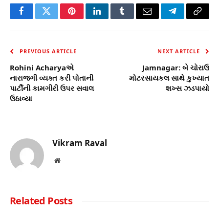
Facebook
Twitter
Pinterest
LinkedIn
Tumblr
Email
Telegram
Copy
Link
PREVIOUS ARTICLE
NEXT ARTICLE
Rohini Acharyaએ
Jamnagar: બે ચોરાઉ
નારાજગી વ્યક્ત કરી પોતાની
મોટરસાયકલ સાથે કુખ્યાત
પાર્ટીની કામગીરી ઉપર સવાલ
શખ્સ ઝડપાયો
ઉઠાવ્યા
Vikram Raval
Website
Related
Posts