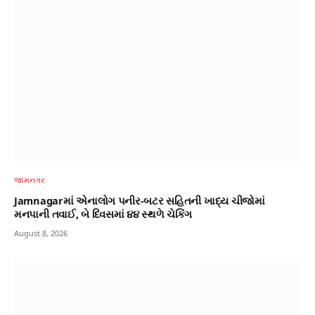
જામનગર
Jamnagarમાં એનાલોગ પનીર-બટર સહિતની ખાદ્ય ચીજોમાં
મનપાની તવાઈ, બે દિવસમાં ૪૪ સ્થળે ચેકિંગ
August 8, 2026