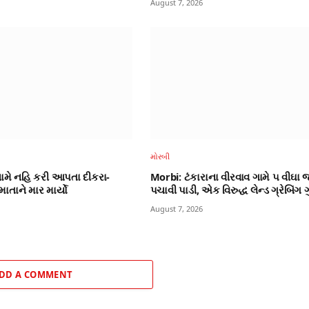
August 7, 2026
મોરબી
ામે નહિ કરી આપતા દીકરા-
Morbi: ટંકારાના વીરવાવ ગામે ૫ વીઘા
ાતાને માર માર્યો
પચાવી પાડી, એક વિરુદ્ધ લેન્ડ ગ્રેબિંગ 
August 7, 2026
DD A COMMENT