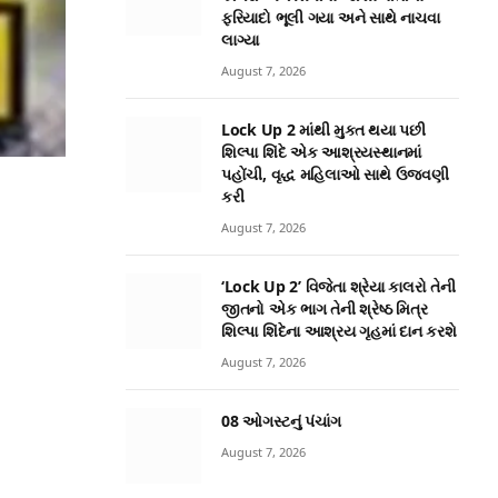
ફરિયાદો ભૂલી ગયા અને સાથે નાચવા
લાગ્યા
August 7, 2026
Lock Up 2 માંથી મુક્ત થયા પછી
શિલ્પા શિંદે એક આશ્રયસ્થાનમાં
પહોંચી, વૃદ્ધ મહિલાઓ સાથે ઉજવણી
કરી
August 7, 2026
‘Lock Up 2’ વિજેતા શ્રેયા કાલરો તેની
જીતનો એક ભાગ તેની શ્રેષ્ઠ મિત્ર
શિલ્પા શિંદેના આશ્રય ગૃહમાં દાન કરશે
August 7, 2026
08 ઓગસ્ટનું પંચાંગ
August 7, 2026