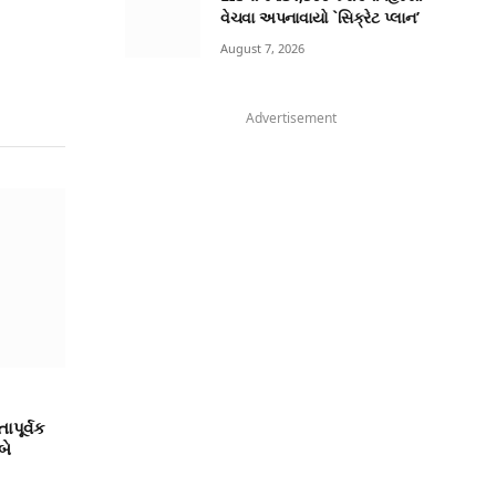
વેચવા અપનાવાયો `સિક્રેટ પ્લાન’
August 7, 2026
Advertisement
ાપૂર્વક
બે