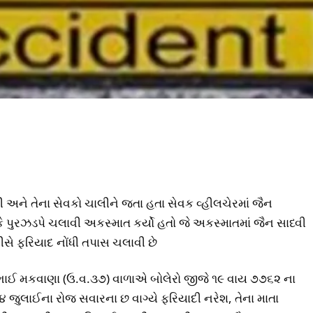
 અને તેના સેવકો ચાલીને જતા હતા સેવક વ્હીલચેરમાં જૈન
લકે પુરઝડપે ચલાવી અકસ્માત કર્યો હતો જે અકસ્માતમાં જૈન સાધ્વી
ીસે ફરિયાદ નોંધી તપાસ ચલાવી છે
ીભાઈ મકવાણા (ઉ.વ.૩૭) વાળાએ બોલેરો જીજે ૧૯ વાય ૭૭૬૨ ના
 ૦૪ જુલાઈના રોજ સવારના છ વાગ્યે ફરિયાદી નરેશ, તેના માતા