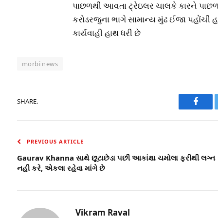
પાછળથી આવતા ટ્રેઇલર ચાલકે કારને પાછળથી
કરોડરજુના ભાગે સામાન્ય મુંઢ ઈજા પહોંચી 
કાર્યવાહી હાથ ધરી છે
morbi news
SHARE.
Faceb
PREVIOUS ARTICLE
Gaurav Khanna સાથે છૂટાછેડા પછી આકાંક્ષા ચમોલા ફરીથી લગ્ન
નહીં કરે, એકલા રહેવા માંગે છે
Vikram Raval