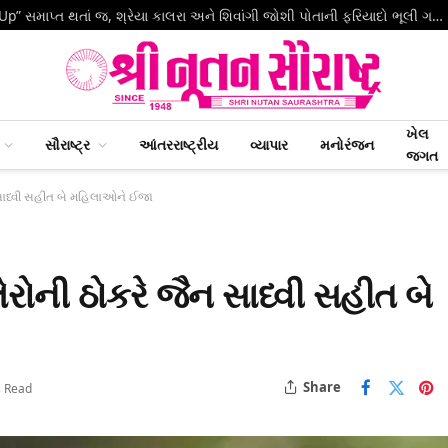
“Lock Up” સમાપ્ત થતાં જ, શ્રેયા કાલરા અને શિવાંગી જોશી પોતાની ફરિયાદો ભૂલી ગયા અને સાથે નાચવા લાગ્યા
ખેલ
સૌરાષ્ટ્ર
આંતરરાષ્ટ્રીય
વ્યાપાર
મનોરંજન
જગત
 સાધ્વી સહીત બે મહિલાઓને ઈજા
રોની ઠોકરે જૈન સાધ્વી સહીત બે
Share
s Read