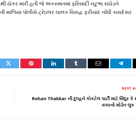
 ઠોકર મારી હતી જે અકસ્માતમાં ફરિયાદી નટુભા રાઠોડને
હતી માળિયા પોલીસે ટ્રેઇલર ચાલક વિરુદ્ધ ફરીયાદ નોંધી કાયદેસર
ook
Twitter
Pinterest
LinkedIn
Tumblr
Email
Telegr
NEXT A
Rohan Thakkar ની દુલ્હને કોકટેલ પાર્ટી માટે સિંદૂર કે
વગરનો મોર્ડન લુક 