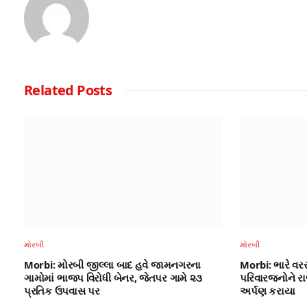
Related
Posts
મોરબી
મોરબી
Morbi: મોરબી જીલ્લા બાદ હવે જામનગરના
Morbi: ભારે વરસ
ગામોમાં ભાજપ વિરોધી બેનર, જેતપર ગામે ૨૩
પરિવારજનોને રા
પ્રતિક ઉપવાસ પર
અર્પણ કરાયા