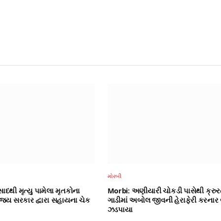
મોરબી
ાદથી મૃત્યુ પામેલા મૃતકોના
Morbi: અણીયારી ચોકડી પાસેથી ક્રુરત
જ્ય સરકાર દ્વારા સહાયના ચેક
ગાડીમાં અબોલ જીવની હેરાફેરી કરનાર 
ઝડપાયા