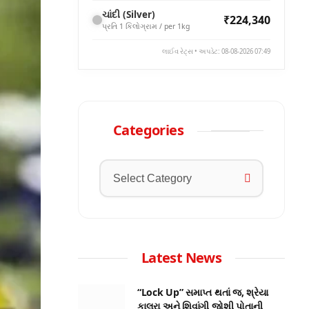
ચાંદી (Silver)
₹224,340
પ્રતિ 1 કિલોગ્રામ / per 1kg
લાઈવ રેટ્સ • અપડેટ: 08-08-2026 07:49
Categories
Latest News
“Lock Up” સમાપ્ત થતાં જ, શ્રેયા
કાલરા અને શિવાંગી જોશી પોતાની