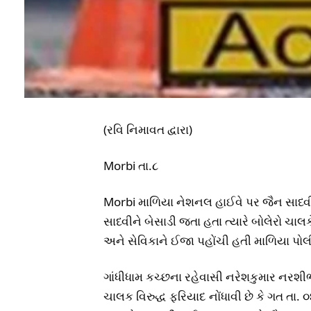
(રવિ નિમાવત દ્વારા)
Morbi તા.૮
Morbi માળિયા નેશનલ હાઈવે પર જૈન સાધ્વી
સાધ્વીને બેસાડી જતા હતા ત્યારે બોલેરો ચા
અને સેવિકાને ઈજા પહોંચી હતી માળિયા પોલ
ગાંધીધામ કચ્છના રહેવાસી નરેશકુમાર નરશ
ચાલક વિરુદ્ધ ફરિયાદ નોંધાવી છે કે ગત તા.