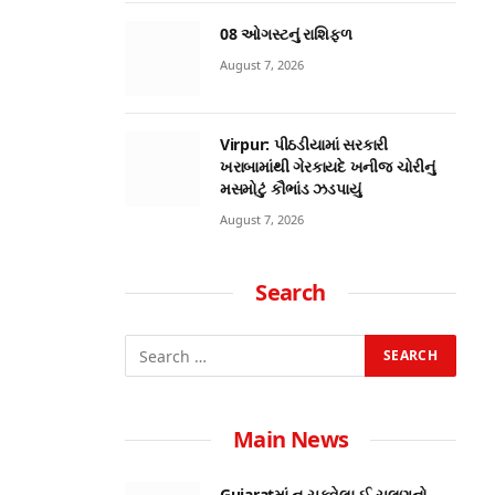
08 ઓગસ્ટનું રાશિફળ
August 7, 2026
Virpur: પીઠડીયામાં સરકારી
ખરાબામાંથી ગેરકાયદે ખનીજ ચોરીનું
મસમોટું કૌભાંડ ઝડપાયું
August 7, 2026
Search
Main News
Gujaratમાં ન ચૂકવેલા ઈ-ચલણનો