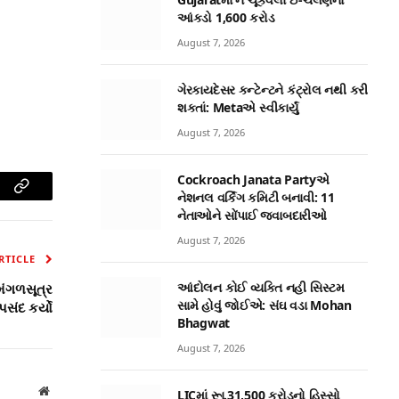
આંકડો 1,600 કરોડ
August 7, 2026
ગેરકાયદેસર કન્ટેન્ટને કંટ્રોલ નથી કરી
શકતાં: Metaએ સ્વીકાર્યું
August 7, 2026
Cockroach Janata Partyએ
નેશનલ વર્કિંગ કમિટી બનાવી: 11
am
Copy
નેતાઓને સોંપાઈ જવાબદારીઓ
Link
August 7, 2026
RTICLE
આંદોલન કોઈ વ્યક્તિ નહી સિસ્ટમ
 મંગળસૂત્ર
સામે હોવું જોઈએ: સંઘ વડા Mohan
પસંદ કર્યો
Bhagwat
August 7, 2026
Website
LICમાં રૂા.31,500 કરોડનો હિસ્સો