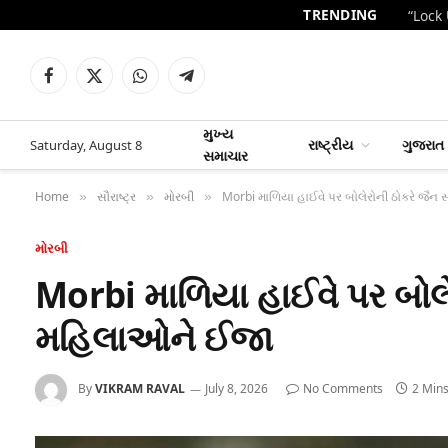
TRENDING
Facebook
X
WhatsApp
Telegram
(Twitter)
મુખ્ય
રાષ્ટ્રીય
ગુજરાત
Saturday, August 8
સમાચાર
Home
સૌરાષ્ટ્ર
મોરબી
Morbi માળિયા હાઈવે પર બોલેરોની ઠોકરે જૈન
»
»
»
મોરબી
Morbi માળિયા હાઈવે પર બોલે
મહિલાઓને ઈજા
By
VIKRAM RAVAL
July 8, 2026
No Comments
2 Min