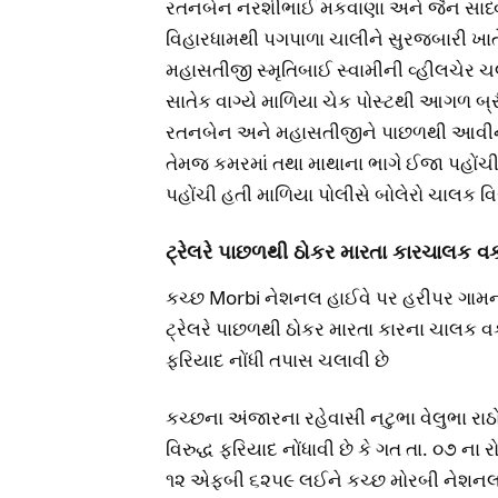
રતનબેન નરશીભાઈ મકવાણા અને જૈન સાધ્વી
વિહારધામથી પગપાળા ચાલીને સુરજબારી ખા
મહાસતીજી સ્મૃતિબાઈ સ્વામીની વ્હીલચેર 
સાતેક વાગ્યે માળિયા ચેક પોસ્ટથી આગળ બ
રતનબેન અને મહાસતીજીને પાછળથી આવીને 
તેમજ કમરમાં તથા માથાના ભાગે ઈજા પહોં
પહોંચી હતી માળિયા પોલીસે બોલેરો ચાલક વિર
ટ્રેલરે પાછળથી ઠોકર મારતા કારચાલક વ
કચ્છ Morbi નેશનલ હાઈવે પર હરીપર ગામન
ટ્રેલરે પાછળથી ઠોકર મારતા કારના ચાલક વક
ફરિયાદ નોંધી તપાસ ચલાવી છે
કચ્છના અંજારના રહેવાસી નટુભા વેલુભા ર
વિરુદ્ધ ફરિયાદ નોંધાવી છે કે ગત તા. ૦૭ ના
૧૨ એફબી ૬૨૫૯ લઈને કચ્છ મોરબી નેશનલ 