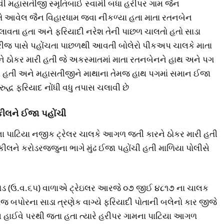
 મહાસતીજી સ્મૃતિબાઈ સ્વામી બધા હરીપર ગામ જૈન
તે આવેલ જૈન વિહારધામ જવા નીકળ્યા હતા માતા રતનબેન
ચલાવતા હતા અને ફરિયાદી નરેશ તેની પાછળ ચાલતો હતો સાડા
્રીજ પાસે પહોંચતા પાછળથી આવતી બોલેરો પીકઅપ ચાલકે માતા
ઠોકર મારી હતી જે અકસ્માતમાં માતા રતનબેનને હાથ અને પગ
ચી હતી અને મહાસતીજીને માથાના તેમજ હાથ પગમાં સમાન ઈજા
ુદ્ધ ફરિયાદ નોંધી વધુ તપાસ ચલાવી છે
કીલને ઈજા પહોંચી
ા પાટિયા નજીક ટ્રેલર ચાલકે આગળ જતી કારને ઠોકર મારી હતી
ીલને કરોડરજ્જુના ભાગે મુંઢ ઈજા પહોંચી હતી માળિયા પોલીસે
ાઠોડ (ઉ.વ.૬૫) વાળાએ ટ્રેઇલર આરજે ૦૭ જીઈ ૪૮૧૭ ના ચાલક
 રોજ બપોરના સાડા ત્રણેક વાગ્યે ફરિયાદી પોતાની બલેનો કાર જીજે
હાઈવે પરથી જતા હતા ત્યારે હરીપર ગામના પાટિયા આગળ