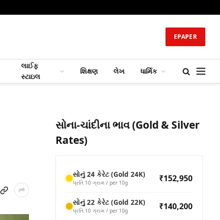
EPAPER
લાઈફ
શિક્ષણ
લેખ
ધાર્મિક
સ્ટાઇલ
સોના-ચાંદીના ભાવ (Gold & Silver
Rates)
સોનું 24 કેરેટ (Gold 24K)
₹152,950
પ્રતિ 10 ગ્રામ / per 10g
સોનું 22 કેરેટ (Gold 22K)
₹140,200
પ્રતિ 10 ગ્રામ / per 10g