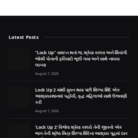
Latest Posts
“Lock Up” સમાપ્ત થતાં જ, શ્રેયા કાલરા અને શિવાંગી
જોશી પોતાની ફરિયાદો ભૂલી ગયા અને સાથે નાચવા
લાગ્યા
August 7, 2026
Lock Up 2 માંથી મુક્ત થયા પછી શિલ્પા શિંદે એક
આશ્રયસ્થાનમાં પહોંચી, વૃદ્ધ મહિલાઓ સાથે ઉજવણી
કરી
August 7, 2026
‘Lock Up 2’ વિજેતા શ્રેયા કાલરો તેની જીતનો એક
ભાગ તેની શ્રેષ્ઠ મિત્ર શિલ્પા શિંદેના આશ્રય ગૃહમાં દાન