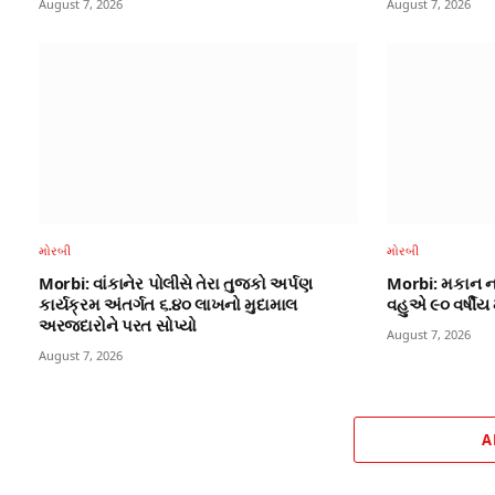
August 7, 2026
August 7, 2026
મોરબી
મોરબી
Morbi: વાંકાનેર પોલીસે તેરા તુજકો અર્પણ
Morbi: મકાન ન
કાર્યક્રમ અંતર્ગત ૬.૪૦ લાખનો મુદામાલ
વહુએ ૯૦ વર્ષીય મ
અરજદારોને પરત સોપ્યો
August 7, 2026
August 7, 2026
A