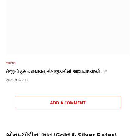
વ્યાપાર
તેજીનો ટ્રેન્ડ યથાવત, રોકાણકારોમાં આશાવાદ વધ્યો…!!!
August 6, 2026
ADD A COMMENT
સોના-ચાંદીના ભાવ (Gold & Silver Rates)