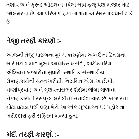
તણાવ અને ક્રૂડ ઓઇલના વધેલા ભાવ હજુ પણ બજાર માટે
જોખમરૂપ છે. આ પરિબળો ટૂંકા ગાળામાં અસ્થિરતા વધારી શકે
છે.
તેજી તરફી કારણો :-
આજની તેજી પાછળના મુખ્ય કારણોમાં અગાઉના દિવસના
ભારે ઘટાડા બાદ મૂલ્ય આધારિત ખરીદી, શોર્ટ કવરિંગ,
એશિયન બજારોમાં સુધારો, સ્થાનિક સંસ્થાકીય
રોકાણકારોની સતત ખરીદી, નિયમિત એસ.આઈ.પી.
નાણાંપ્રવાહ અને ગુણવત્તાસભર શેરોમાં લાંબા ગાળાના
રોકાણકારોની રસપ્રદ ખરીદીનો સમાવેશ થાય છે. બજારના
મોટા ઘટાડા પછી ઘણા શેરો આકર્ષક મૂલ્યાંકન પર પહોંચતાં
ખરીદદારો ફરી સક્રિય બન્યા હતા.
મંદી તરફી કારણો :-