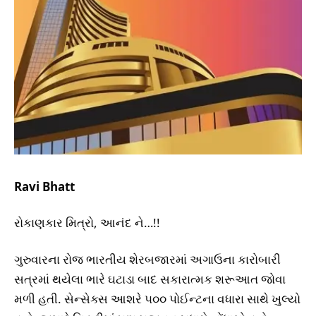
Ravi Bhatt
રોકાણકાર મિત્રો, આનંદ ને…!!
ગુરુવારના રોજ ભારતીય શેરબજારમાં અગાઉના કારોબારી
સત્રમાં થયેલા ભારે ઘટાડા બાદ સકારાત્મક શરૂઆત જોવા
મળી હતી. સેન્સેક્સ આશરે ૫૦૦ પોઈન્ટના વધારા સાથે ખુલ્યો