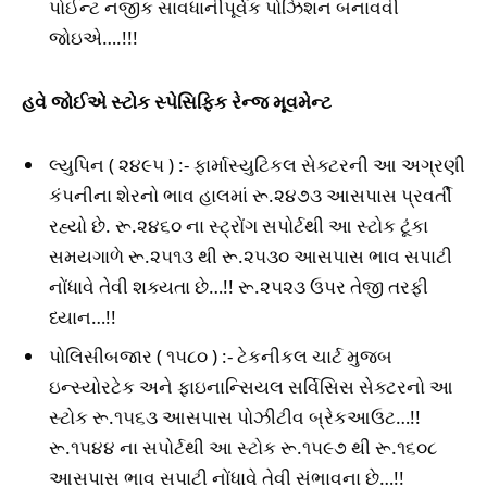
પોઈન્ટ નજીક સાવધાનીપૂર્વક પોઝિશન બનાવવી
જોઇએ….!!!
હવે જોઈએ સ્ટોક સ્પેસિફિક રેન્જ મૂવમેન્ટ
લ્યુપિન ( ૨૪૯૫ ) :- ફાર્માસ્યુટિકલ સેક્ટરની આ અગ્રણી
કંપનીના શેરનો ભાવ હાલમાં રૂ.૨૪૭૩ આસપાસ પ્રવર્તી
રહ્યો છે. રૂ.૨૪૬૦ ના સ્ટ્રોંગ સપોર્ટથી આ સ્ટોક ટૂંકા
સમયગાળે રૂ.૨૫૧૩ થી રૂ.૨૫૩૦ આસપાસ ભાવ સપાટી
નોંધાવે તેવી શક્યતા છે…!! રૂ.૨૫૨૩ ઉપર તેજી તરફી
ધ્યાન…!!
પોલિસીબજાર ( ૧૫૮૦ ) :- ટેકનીકલ ચાર્ટ મુજબ
ઇન્સ્યોરટેક અને ફાઇનાન્સિયલ સર્વિસિસ સેક્ટરનો આ
સ્ટોક રૂ.૧૫૬૩ આસપાસ પોઝીટીવ બ્રેકઆઉટ…!!
રૂ.૧૫૪૪ ના સપોર્ટથી આ સ્ટોક રૂ.૧૫૯૭ થી રૂ.૧૬૦૮
આસપાસ ભાવ સપાટી નોંધાવે તેવી સંભાવના છે…!!