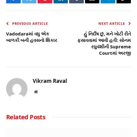
Facebook
Twitter
Pinterest
LinkedIn
Tumblr
Email
Telegram
Copy
Link
PREVIOUS ARTICLE
NEXT ARTICLE
Vadodaraમાં વધુ એક
હું નિર્દોષ છું, મને ખોટી રીતે
બાળકી બની હવસનો શિકાર
ફસાવવામાં આવી હતી: સોનમ
રઘુવંશીની Supreme
Courtમાં અરજી
Vikram Raval
Website
Related
Posts