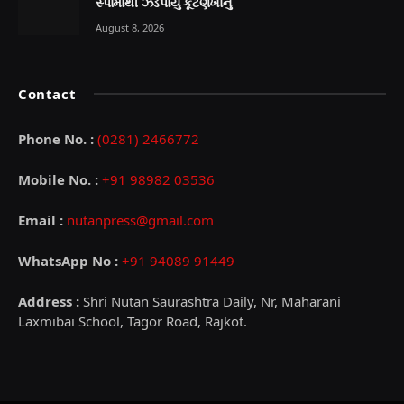
સ્પામાંથી ઝડપાયું કૂટણખાનું
August 8, 2026
Contact
Phone No. :
(0281) 2466772
Mobile No. :
+91 98982 03536
Email :
nutanpress@gmail.com
WhatsApp No :
+91 94089 91449
Address :
Shri Nutan Saurashtra Daily, Nr, Maharani
Laxmibai School, Tagor Road, Rajkot.