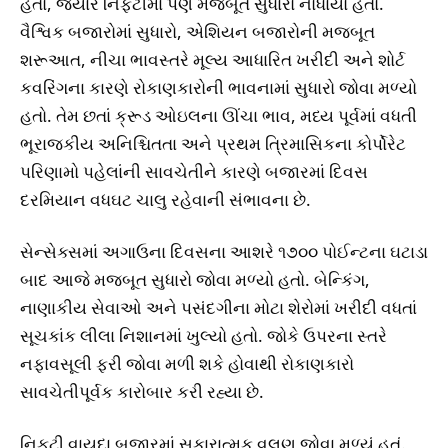
હતો, જ્યારે નિફ્ટીમાં પણ મજબૂત સુધારો નોંધાયો હતો.
વૈશ્વિક બજારોમાં સુધારો, એશિયન બજારોની મજબૂત
શરૂઆત, નીચા ભાવસ્તરે મૂલ્ય આધારિત ખરીદી અને શોર્ટ
કવરિંગના કારણે રોકાણકારોની ભાવનામાં સુધારો જોવા મળ્યો
હતો. તેમ છતાં ક્રૂડ ઓઇલના ઊંચા ભાવ, મધ્ય પૂર્વમાં વધતી
ભૂરાજકીય અનિશ્ચિતતા અને પ્રથમ ત્રિમાસિકના કોર્પોરેટ
પરિણામો પહેલાંની સાવચેતીને કારણે બજારમાં દિવસ
દરમિયાન વધઘટ ચાલુ રહેવાની સંભાવના છે.
સેન્સેક્સમાં અગાઉના દિવસના આશરે ૧૭૦૦ પોઈન્ટના ઘટાડા
બાદ આજે મજબૂત સુધારો જોવા મળ્યો હતો. બેન્કિંગ,
નાણાકીય સેવાઓ અને પસંદગીના મોટા શેરોમાં ખરીદી વધતાં
સૂચકાંક લીલા નિશાનમાં ખુલ્યો હતો. જોકે ઉપરના સ્તરે
નફાવસૂલી ફરી જોવા મળી શકે હોવાથી રોકાણકારો
સાવચેતીપૂર્વક કારોબાર કરી રહ્યા છે.
નિફ્ટી વાયદા બજારમાં સકારાત્મક વલણ જોવા મળ્યું હતું.