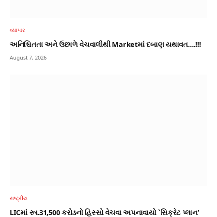
વ્યાપાર
અનિશ્ચિતતા અને ઉછાળે વેચવાલીથી Marketમાં દબાણ યથાવત….!!!
August 7, 2026
રાષ્ટ્રીય
LICમાં રૂા.31,500 કરોડનો હિસ્સો વેચવા અપનાવાયો `સિક્રેટ પ્લાન’