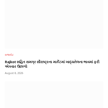
રાજકોટ
Rajkot સહિત સમગ્ર સૌરાષ્ટ્રના માર્કેટમાં ખાદ્યતેલના ભાવમાં ફરી
એકવાર ઉછાળો
August 8, 2026