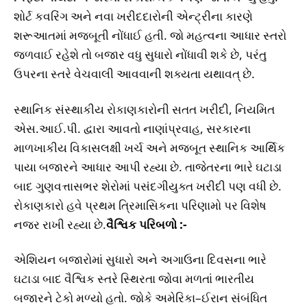
શોર્ટ કવરિંગ અને નવા ખરીદદારોની એન્ટ્રીના કારણે
શરૂઆતમાં મજબૂતી નોંધાઈ હતી. જો મહત્વના આધાર સ્તરો
જળવાઈ રહેશે તો બજાર વધુ સુધારો નોંધાવી શકે છે, પરંતુ
ઉપરના સ્તરે વેચવાલી આવવાની શક્યતા યથાવત્ છે.
સ્થાનિક સંસ્થાકીય રોકાણકારોની સતત ખરીદી, નિયમિત
એસ.આઈ.પી. દ્વારા આવતો નાણાંપ્રવાહ, સરકારના
માળખાકીય વિકાસલક્ષી ખર્ચ અને મજબૂત સ્થાનિક આર્થિક
પાયા બજારને આધાર આપી રહ્યા છે. તાજેતરના ભારે ઘટાડા
બાદ ગુણવત્તાસભર શેરોમાં પસંદગીયુક્ત ખરીદી પણ વધી છે.
રોકાણકારો હવે પ્રથમ ત્રિમાસિકના પરિણામો પર વિશેષ
નજર રાખી રહ્યા છે.
વૈશ્વિક પરિબળો :-
એશિયન બજારોમાં સુધારો અને અગાઉના દિવસના ભારે
ઘટાડા બાદ વૈશ્વિક સ્તરે સ્થિરતા જોવા મળતાં ભારતીય
બજારને ટેકો મળ્યો હતો. જોકે અમેરિકા–ઈરાન સંબંધિત