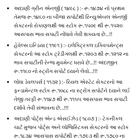
અદાણી ગ્રીન એનર્જી ( ૧૪૯૮ ) :- રૂ.૧૪૭૪ નો પ્રથમ
તેમજ રૂ.૧૪૬૦ ના બીજા સપોર્ટથી રિન્યુએબલ એનર્જી
સેક્ટરનો રોકાણલક્ષી આ સ્ટોક રૂ.૧૫૦૯ થી રૂ.૧૫૨૦
આસપાસ ભાવ સપાટી નોંધાવે તેવી શક્યતા છે…!!
હેવેલ્સ ઇન્ડિયા ( ૧૧૯૧ ) :- ઇલેક્ટ્રિકલ ઇક્વિપમેન્ટ્સ
સેક્ટરનો આ સ્ટોક ટ્રેડીંગલક્ષી રૂ.૧૨૦૩ થી રૂ.૧૨૧૨ ના
ભાવ સપાટીની રેન્જ મુવમેન્ટ ધરાવે છે…!! અંદાજીત
રૂ.૧૧૬૦ નો સ્ટ્રોંગ સપોર્ટ ધ્યાને લેવો…!!!
લોધા ડેવલપર્સ ( ૧૧૩૨ ) :- રિયલ એસ્ટેટ સેક્ટરનો આ
ફન્ડામેન્ટલ સ્ટોક રૂ.૧૦૮૮ ના સ્ટ્રોંગ સપોર્ટને ધ્યાને લઈ
તેજી તરફી રૂ.૧૧૪૭ થી રૂ.૧૧૫૫ આસપાસ ભાવ સપાટી
દર્શાવે તેવી સંભાવના છે…!!!
અદાણી પોર્ટ્સ એન્ડ એસઈઝેડ ( ૧૮૦૭ ) :- ટેકનીકલ
ચાર્ટ મુજબ પોર્ટ્સ અને લોજિસ્ટિક્સ સેક્ટરનો આ સ્ટોક
રૂ.૧૮૩૪ આસપાસ સપોર્ટથી રૂ.૧૭૯૩ થી રૂ.૧૭૮૦ ના