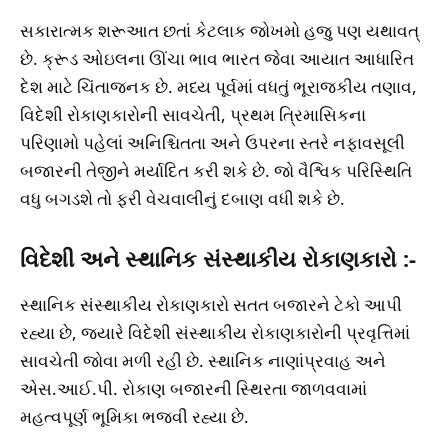
સકારાત્મક શરૂઆત છતાં કેટલાક જોખમો હજુ પણ યથાવત્
છે. ક્રૂડ ઓઇલના ઊંચા ભાવ ભારત જેવા આયાત આધારિત
દેશ માટે ચિંતાજનક છે. મધ્ય પૂર્વમાં વધતું ભૂરાજકીય તણાવ,
વિદેશી રોકાણકારોની સાવચેતી, પ્રથમ ત્રિમાસિકના
પરિણામો પહેલાં અનિશ્ચિતતા અને ઉપરના સ્તરે નફાવસૂલી
બજારની તેજીને મર્યાદિત કરી શકે છે. જો વૈશ્વિક પરિસ્થિતિ
વધુ બગડશે તો ફરી વેચવાલીનું દબાણ વધી શકે છે.
વિદેશી અને સ્થાનિક સંસ્થાકીય રોકાણકારો :-
સ્થાનિક સંસ્થાકીય રોકાણકારો સતત બજારને ટેકો આપી
રહ્યા છે, જ્યારે વિદેશી સંસ્થાકીય રોકાણકારોની પ્રવૃત્તિમાં
સાવચેતી જોવા મળી રહી છે. સ્થાનિક નાણાંપ્રવાહ અને
એસ.આઈ.પી. રોકાણ બજારની સ્થિરતા જાળવવામાં
મહત્વપૂર્ણ ભૂમિકા ભજવી રહ્યા છે.