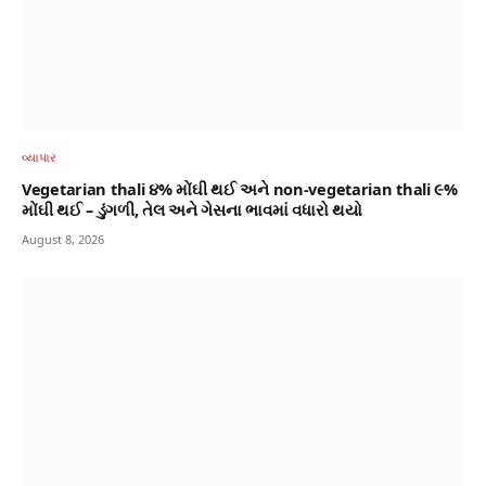
વ્યાપાર
Vegetarian thali ૪% મોંઘી થઈ અને non-vegetarian thali ૯%
મોંઘી થઈ – ડુંગળી, તેલ અને ગેસના ભાવમાં વધારો થયો
August 8, 2026