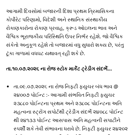
આગામી દિવસોમાં બજારની દિશા પ્રથમ ત્રિમાસિકના
કોર્પોરેટ પરિણામો, વિદેશી અને સ્થાનિક સંસ્થાકીય
રોકાણકારોના રોકાણ પ્રવાહ, ક્રૂડ ઓઇલના ભાવ અને
વૈશ્વિક ભૂરાજકીય પરિસ્થિતિ ઉપર નિર્ભર રહેશે. જો વૈશ્વિક
સંકેતો અનુકૂળ રહેશે તો બજારમાં વધુ સુધારો શક્ય છે, પરંતુ
ટૂંકા ગાળામાં વધઘટ યથાવત્ રહી શકે છે.
તા.૧૦.
૦૭.૨૦૨૬
ના રોજ સ્ટોક માર્કેટ ટ્રેડીંગ સંદર્ભે…
તા.૦૯.૦૭.૨૦૨૬ ના રોજ નિફટી ફ્યુચર બંધ ભાવ @
૨૪૦૦૭ પોઈન્ટ :- આગામી સંભવિત નિફ્ટી ફ્યુચર
૨૩૮૮૦ પોઈન્ટના પ્રથમ અને ૨૩૮૦૮ પોઈન્ટના અતિ
મહત્વના સ્ટ્રોંગ સપોર્ટથી ટ્રેડીંગ સંદર્ભે ૨૪૦૮૮ પોઈન્ટ
થી ૨૪૧૩૩ પોઈન્ટ આસપાસ અતિ મહત્વની સપાટીને
સ્પર્શી શકે તેવી સંભાવના ધરાવે છે. નિફ્ટી ફ્યુચર ૨૪૨૦૨