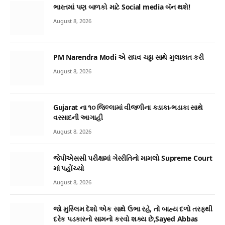
ભારતમાં પણ બાળકો માટે Social media બૅન થશે!
August 8, 2026
PM Narendra Modi એ રાઘવ ચઢ્ઢા સાથે મુલાકાત કરી
August 8, 2026
Gujarat ના ૧૦ જિલ્લામાં વીજળીના કડાકા-ભડાકા સાથે
વરસાદની આગાહી
August 8, 2026
જેપીએસસી પરીક્ષામાં ગેરરીતિનો મામલો Supreme Court
માં પહોંચ્યો
August 8, 2026
જો મુસ્લિમ દેશો એક સાથે ઉભા રહે, તો બાહ્ય દળો તરફથી
દરેક પડકારનો સામનો કરવો શક્ય છે,Sayed Abbas