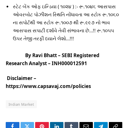
સ્ટેટ બેંક ઓફ ઇન્ડિયા ( ૧૦૨૪ ) :- રૂ.૧૦૪૬ આસપાસ
ઓવરબોટ પોઝીશન સ્થિતિ નોંધાવતા આ સ્ટોક રૂ.૧૦૬૦
ના સપોર્ટથી આ સ્ટોક રૂ.૧૦૦૭ થી રૂ.૯૯૭ નો ભાવ
આસપાસ સપાટી દર્શાવે તેવી સંભાવના છે…!! રૂ.૧૦૫૫
ઉપર તેજી તરફી ધ્યાને લેશો…!!!
By Ravi Bhatt – SEBI Registered
Research Analyst – INH000012591
Disclaimer –
https://www.capsavaj.com/policies
Indian Market