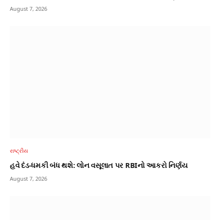
August 7, 2026
રાષ્ટ્રીય
હવે દંડ-ધમકી બંધ થશે: લોન વસૂલાત પર RBIનો આકરો નિર્ણય
August 7, 2026