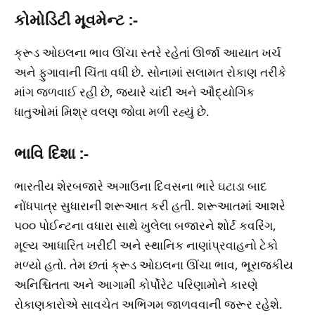
કોમોડિટી મૂવમેન્ટ :-
ક્રૂડ ઓઇલના ભાવ ઊંચા સ્તરે રહેતાં ઊર્જા આયાત ખર્ચ
અને ફુગાવાની ચિંતા વધી છે. સોનામાં સલામત રોકાણ તરીકે
માંગ જળવાઈ રહી છે, જ્યારે ચાંદી અને ઔદ્યોગિક
ધાતુઓમાં મિશ્ર વલણ જોવા મળી રહ્યું છે.
ભાવિ દિશા :-
ભારતીય શેરબજારે અગાઉના દિવસના ભારે ઘટાડા બાદ
નોંધપાત્ર સુધારાની શરૂઆત કરી હતી. શરૂઆતમાં આશરે
૫૦૦ પોઈન્ટના વધારા સાથે ખુલેલા બજારને શોર્ટ કવરિંગ,
મૂલ્ય આધારિત ખરીદી અને સ્થાનિક નાણાંપ્રવાહનો ટેકો
મળ્યો હતો. તેમ છતાં ક્રૂડ ઓઇલના ઊંચા ભાવ, ભૂરાજકીય
અનિશ્ચિતતા અને આગામી કોર્પોરેટ પરિણામોને કારણે
રોકાણકારોએ સાવચેત અભિગમ જાળવવાની જરૂર રહેશે.