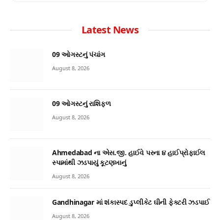
Latest News
09 ઓગસ્ટનું પંચાંગ
August 8, 2026
09 ઓગસ્ટનું રાશિફળ
August 8, 2026
Ahmedabad ના એસ.જી. હાઈવે પરના ૪ હાઈપ્રોફાઈલ
સ્પામાંથી ઝડપાયું કૂટણખાનું
August 8, 2026
Gandhinagar માં શંકાસ્પદ ડુપ્લીકેટ ઘીની ફેક્ટરી ઝડપાઈ
August 8, 2026