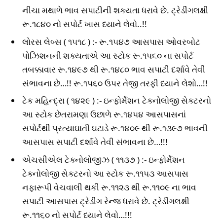
નીચા મથાળે ભાવ સપાટીની શક્યતા ધરાવે છે. ટ્રેડીંગલક્ષી
રૂ.૧૮૪૦ નો સપોર્ટ ખાસ ધ્યાને લેવો..!!
લોરસ લેબ્સ ( ૧૫૧૮ ) :- રૂ.૧૫૪૭ આસપાસ ઓવરબોટ
પોઝિશનની શક્યતાએ આ સ્ટોક રૂ.૧૫૬૦ ના સપોર્ટ
તબક્કાવાર રૂ.૧૪૯૭ થી રૂ.૧૪૮૦ ભાવ સપાટી દર્શાવે તેવી
સંભાવના છે…!! રૂ.૧૫૬૦ ઉપર તેજી તરફી ધ્યાને લેશો…!!
ટેક મહિન્દ્રા ( ૧૪૨૯ ) :- ઇન્ફોર્મેશન ટેક્નોલોજી સેક્ટરનો
આ સ્ટોક છેતરામણા ઉછાળે રૂ.૧૪૫૪ આસપાસનાં
સપોર્ટથી પ્રત્યાઘાતી ઘટાડે રૂ.૧૪૦૯ થી રૂ.૧૩૯૭ ભાવની
આસપાસ સપાટી દર્શાવે તેવી સંભાવના છે…!!!
એચસીએલ ટેક્નોલોજીઝ ( ૧૧૩૭ ) :- ઇન્ફોર્મેશન
ટેક્નોલોજી સેક્ટરનો આ સ્ટોક રૂ.૧૧૫૩ આસપાસ
નફારૂપી વેચવાલી થકી રૂ.૧૧૨૩ થી રૂ.૧૧૦૯ ના ભાવ
સપાટી આસપાસ ટ્રેડીંગ રેન્જ ધરાવે છે. ટ્રેડીંગલક્ષી
રૂ.૧૧૬૦ નો સપોર્ટ ધ્યાને લેવો…!!!