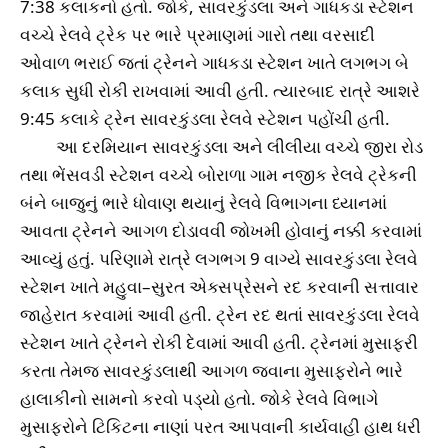
7:38 કલાકનો હતો. જોકે, સાવરકુંડલા અને ગાધકડા સ્ટેશન
વચ્ચે રેલવે ટ્રેક પર ભારે પ્રમાણમાં ગારો તથા વરસાદી
ઓવાળ ભરાઈ જતાં ટ્રેનને ગાધકડા સ્ટેશન ખાતે લગભગ બે
કલાક સુધી રોકી રાખવામાં આવી હતી. ત્યારબાદ રાત્રે આશરે
9:45 કલાકે ટ્રેન સાવરકુંડલા રેલવે સ્ટેશન પહોંચી હતી.
આ દરમિયાન સાવરકુંડલા અને લીલીયા વચ્ચે જીરા રોડ
તથા ભેંસવડી સ્ટેશન વચ્ચે બોરાળા ગામ નજીક રેલવે ટ્રેકની
બંને બાજુનું ભારે ધોવાણ થયાનું રેલવે વિભાગના ધ્યાનમાં
આવતા ટ્રેનને આગળ દોડાવવી જોખમી હોવાનું નક્કી કરવામાં
આવ્યું હતું. પરિણામે રાત્રે લગભગ 9 વાગ્યે સાવરકુંડલા રેલવે
સ્ટેશન ખાતે મહુવા–સુરત એક્સપ્રેસને રદ કરવાની સત્તાવાર
જાહેરાત કરવામાં આવી હતી. ટ્રેન રદ થતાં સાવરકુંડલા રેલવે
સ્ટેશન ખાતે ટ્રેનને રોકી દેવામાં આવી હતી. ટ્રેનમાં મુસાફરી
કરતા તેમજ સાવરકુંડલાથી આગળ જવાના મુસાફરોને ભારે
હાલાકીનો સામનો કરવો પડ્યો હતો. જોકે રેલવે વિભાગે
મુસાફરોને ટિકિટના નાણાં પરત આપવાની કાર્યવાહી હાથ ધરી