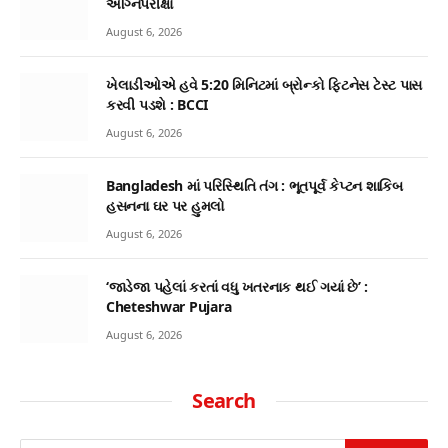
અગ્નિપરીક્ષા
August 6, 2026
ખેલાડીઓએ હવે 5:20 મિનિટમાં બ્રોન્કો ફિટનેસ ટેસ્ટ પાસ
કરવી પડશે : BCCI
August 6, 2026
Bangladesh માં પરિસ્થિતિ તંગ : ભૂતપૂર્વ કેપ્ટન શાકિબ
હસનના ઘર પર હુમલો
August 6, 2026
‘જાડેજા પહેલાં કરતાં વધુ ખતરનાક થઈ ગયાં છે’ :
Cheteshwar Pujara
August 6, 2026
Search