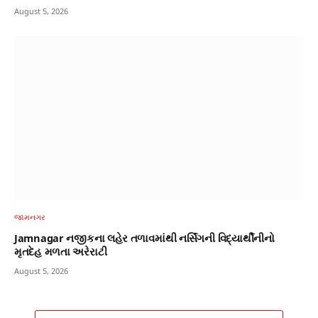
August 5, 2026
જામનગર
Jamnagar નજીકના લહેર તળાવમાંથી નર્સિંગની વિદ્યાર્થીનીનો
મૃતદેહ મળતા અરેરાટી
August 5, 2026