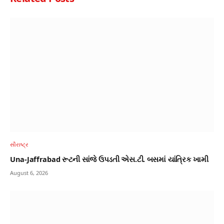
સૌરાષ્ટ્ર
Una-Jaffrabad રૂટની સાંજે ઉપડતી એસ.ટી. બસમાં યાંત્રિક ખામી
August 6, 2026