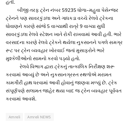
હતી.
બીજી તરફ ટ્રેન નંબર 59235 ધોળા–મહુવા પેસેન્જર
ટ્રેનને પણ સાવરકુંડલા અને ગાધકડા વચ્ચે રેલવે ટ્રેકના
ધોવાણને કારણે સાંજે 5 વાગ્યાથી રાત્રે 9 વાગ્યા સુધી
સાવરકુંડલા રેલવે સ્ટેશન ખાતે રોકી રાખવામાં આવી હતી. ભારે
વરસાદના કારણે રેલવે ટ્રેકને થયેલા નુકસાનને પગલે સમગ્ર
રૂટ પર ટ્રેન વ્યવહાર ખોરવાઈ જતાં મુસાફરોને ભારે
મુશ્કેલીઓનો સામનો કરવો પડ્યો હતો.
રેલવે વિભાગ દ્વારા ટ્રેકનું તાત્કાલિક નિરીક્ષણ શરૂ
કરવામાં આવ્યું છે અને નુકસાનગ્રસ્ત સ્થળોએ મરામત
કામગીરી હાથ ધરવામાં આવી હોવાનું જાણવા મળ્યું છે. ટ્રેક
સંપૂર્ણપણે સલામત જાહેર થયા બાદ જ ટ્રેન વ્યવહાર પૂર્વવત
કરવામાં આવશે.
Amreli
Amreli NEWS