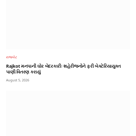
રાજકોટ
Rajkot મનપાની ઘોર બેદરકારીઃ શહેરીજનોને ફરી બેક્ટેરિયાયુક્ત
પાણી વિતરણ કરાયું
August 5, 2026