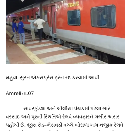
મહુવા–સુરત એક્સપ્રેસ ટ્રેન રદ કરવામાં આવી
Amreli તા.07
સાવરકુંડલા અને લીલીયા પંથકમાં પડેલા ભારે
વરસાદ અને પૂરની સ્થિતિએ રેલવે વ્યવહારને ગંભીર અસર
પહોંચી છે. જીરા રોડ–ભેંસવડી વચ્ચે બોરાળા ગામ નજીક રેલવે