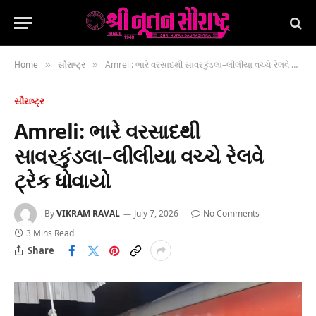
Home
સૌરાષ્ટ્ર
Amreli: ભારે વરસાદથી સાવરકુંડલા–લીલીયા વચ્ચે રેલવે ટ્રેક ધોવાયો
»
»
સૌરાષ્ટ્ર
Amreli: ભારે વરસાદથી
સાવરકુંડલા–લીલીયા વચ્ચે રેલવે
ટ્રેક ધોવાયો
By
VIKRAM RAVAL
July 7, 2026
No Comments
3 Mins Read
Share