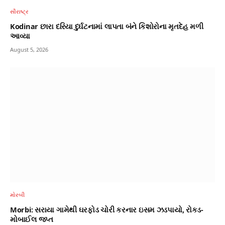
સૌરાષ્ટ્ર
Kodinar છારા દરિયા દુર્ઘટનામાં લાપતા બંને કિશોરોના મૃતદેહ મળી
આવ્યા
August 5, 2026
મોરબી
Morbi: સરાયા ગામેથી ઘરફોડ ચોરી કરનાર ઇસમ ઝડપાયો, રોકડ-
મોબાઈલ જપ્ત