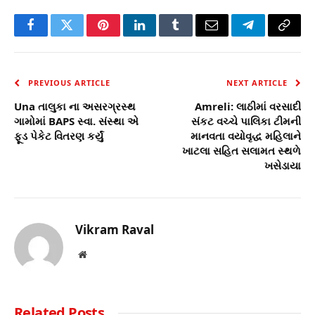
Facebook
Twitter
Pinterest
LinkedIn
Tumblr
Email
Telegram
Copy
Link
PREVIOUS ARTICLE
NEXT ARTICLE
Una તાલુકા ના અસરગ્રસ્થ
Amreli: લાઠીમાં વરસાદી
ગામોમાં BAPS સ્વા. સંસ્થા એ
સંકટ વચ્ચે પાલિકા ટીમની
ફૂડ પેકેટ વિતરણ કર્યું
માનવતા વયોવૃદ્ધ મહિલાને
ખાટલા સહિત સલામત સ્થળે
ખસેડાયા
Vikram Raval
Website
Related
Posts