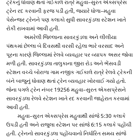
ટ્રેકનું ધોવાણ થતાં ગઈકાલે રાત્રે મહુવા–સુરત એક્સપ્રેસ
ટ્રેન રદ કરવાની ફરજ પડી હતી, જ્યારે ધોળા–મહુવા
પેસેન્જર ટ્રેનને પણ કલાકો સુધી સાવરકુંડલા સ્ટેશન ખાતે
રોકી રાખવામાં આવી હતી.
અમરેલી જિલ્લાના સાવરકુંડલા અને લીલીયા
પંથકમાં છેલ્લા બે દિવસથી વરસી રહેલા ભારે વરસાદ અને
પૂરના કારણે જિલ્લામાં રેલવે વ્યવહાર પર વ્યાપક અસર જોવા
મળી હતી. સાવરકુંડલા તાલુકાના જીરા રોડ અને ભેંસવડી
સ્ટેશન વચ્ચે બોરાળા ગામ નજીક ગઈકાલે રાત્રે રેલવે ટ્રેકની
બંને બાજુનું ધોવાણ થતાં ટ્રેન વ્યવહાર ખોરવાઈ ગયો હતો.
જેના પગલે ટ્રેન નંબર 19256 મહુવા–સુરત એક્સપ્રેસને
સાવરકુંડલા રેલવે સ્ટેશન ખાતે રદ કરવાની જાહેરાત કરવામાં
આવી હતી.
મહુવા–સુરત એક્સપ્રેસ મહુવાથી સાંજે 5:30 કલાકે
ઉપડી હતી અને રાજુલા સ્ટેશન પર સાંજે 6:15 કલાકે પહોંચી
હતી. ટ્રેનનો સાવરકુંડલા પહોંચવાનો નિર્ધારિત સમય સાંજે