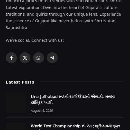
Unlock Gujarat’s untold stories with Shri Nutan Saurashtra’s
Latest exploration. Dive into the heart of Gujarat’s culture,
traditions, and quirks through our unique lens. Experience
the essence of Gujarat like never before with Shri Nutan
Saurashtra.
We're social. Connect with us:
Facebook
X
WhatsApp
Telegram
(Twitter)
Latest Posts
Una-Jaffrabad રૂટની સાંજે ઉપડતી એસ.ટી. બસમાં
યાંત્રિક ખામી
August 6, 2026
World Test Championship ની રેસ ; શ્રીલંકામાં જીત