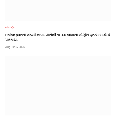
સૌરાષ્ટ્ર
Palanpurના લડબી નાળા પાસેથી ૧૯.૮૦ લાખના મોર્ફિન ડ્રગ્સ સાથે ૪
પકડાયા
August 5, 2026