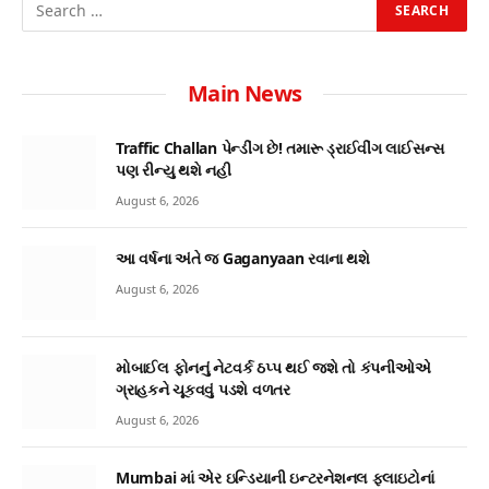
Main News
Traffic Challan પેન્ડીંગ છે! તમારૂ ડ્રાઈવીંગ લાઈસન્સ
પણ રીન્યુ થશે નહી
August 6, 2026
આ વર્ષના અંતે જ Gaganyaan રવાના થશે
August 6, 2026
મોબાઈલ ફોનનું નેટવર્ક ઠપ્પ થઈ જશે તો કંપનીઓએ
ગ્રાહકને ચૂકવવું પડશે વળતર
August 6, 2026
Mumbai માં એર ઇન્ડિયાની ઇન્ટરનેશનલ ફ્લાઇટોનાં